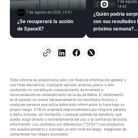
7 de agosto
14:42
7 de agosto de 2026, 15:01
¿Quién podría sorp
¿Se recuperará la acción
con sus resultados 
de SpaceX?
próxima semana?
(07.08.2026)
"Este informe se proporciona sólo con fines de información general y
con fines educativos. Cualquier opinión, análisis, precio u otro
contenido no constituyen asesoramiento de inversión o
recomendación en entendimiento de la ley de Belice. El rendimiento
en el pasado no indica necesariamente los resultados futuros, y
cualquier persona que actúe sobre esta información lo hace bajo su
propio riesgo. XTB no aceptará responsabilidad por ninguna pérdida
o daño, incluida, sin limitación, cualquier pérdida de beneficio, que
pueda surgir directa o indirectamente del uso o la confianza de dicha
información. Los contratos por diferencias (""CFDs"") son productos
con apalancamiento y acarrean un alto nivel de riesgo. Asegúrese de
comprender los riesgos asociados. "