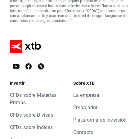
o daño, incluida, sin limitación, cualquier pérdida de beneficio, que
pueda surgir directa o indirectamente del uso o la confianza de dicha
información. Los contratos por diferencias (""CFDs"") son productos
con apalancamiento y acarrean un alto nivel de riesgo. Asegúrese de
comprender los riesgos asociados. "
Invertir
Sobre XTB
CFDs sobre Materias
La empresa
Primas
Embajador
CFDs sobre Divisas
Plataforma de inversión
CFDs sobre Índices
Contacto