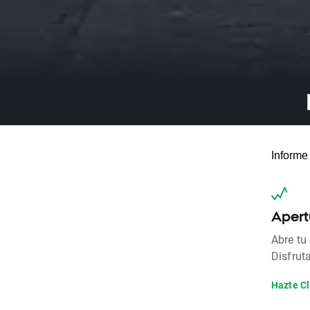
Informe
Apert
Abre tu
Disfrut
Hazte Cl