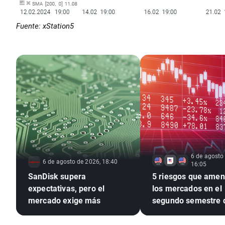
Fuente: xStation5
6 de agosto
6 de agosto de 2026, 18:40
16:05
SanDisk supera
5 riesgos que ame
expectativas, pero el
los mercados en el
mercado exige más
segundo semestre 
2026