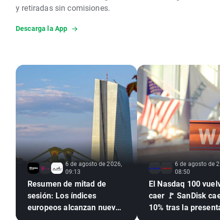
y retiradas sin comisiones.
Descarga la App
6 de agosto de 2026,
6 de agosto de 2
09:13
08:50
Resumen de mitad de
El Nasdaq 100 vuel
sesión: Los índices
caer 🚩 SanDisk ca
europeos alcanzan nuevos
10% tras la present
récords 🎢
de resultados, los