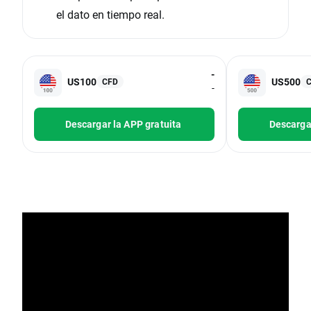
el dato en tiempo real.
-
US100
US500
CFD
-
Descargar la APP gratuita
Descargar