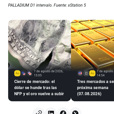
PALLADIUM D1 intervalo. Fuente: xStation 5
7 de agosto de 2026,
7 de agosto
15:05
14:54
Cierre de mercado: el
Tres mercados a seg
dólar se hunde tras las
próxima semana
NFP y el oro vuelve a subir
(07.08.2026)