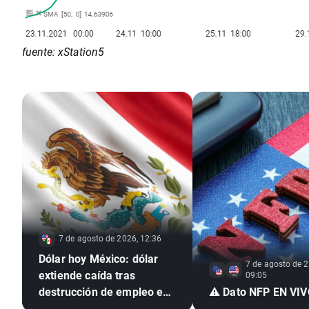
fuente: xStation5
7 de agosto de 2026, 12:36
Dólar hoy México: dólar
7 de agosto de 2
extiende caída tras
09:05
destrucción de empleo en
⚠️ Dato NFP EN VI
EE. UU. e inflación