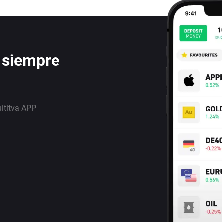
 siempre
uititva APP