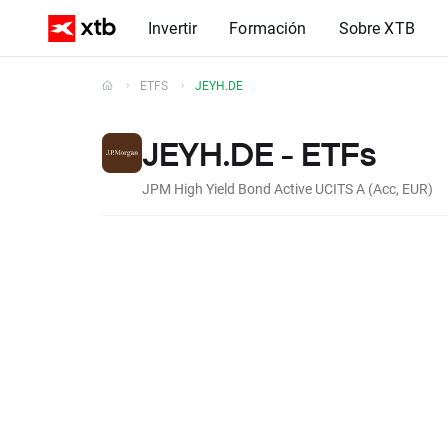
Invertir
Formación
Sobre XTB
ETFS
JEYH.DE
JEYH.DE - ETFs
JPM High Yield Bond Active UCITS A (Acc, EUR)