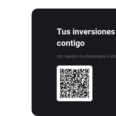
Tus inversiones
contigo
con nuestra multipremiada e int