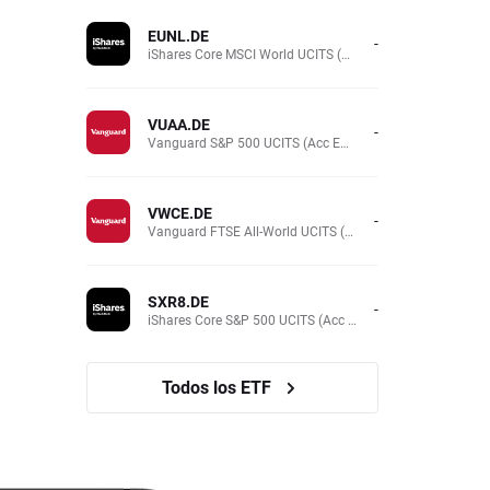
EUNL.DE
-
iShares Core MSCI World UCITS (Acc EUR)
VUAA.DE
-
Vanguard S&P 500 UCITS (Acc EUR)
VWCE.DE
-
Vanguard FTSE All-World UCITS (Acc EUR )
SXR8.DE
-
iShares Core S&P 500 UCITS (Acc EUR)
Todos los ETF