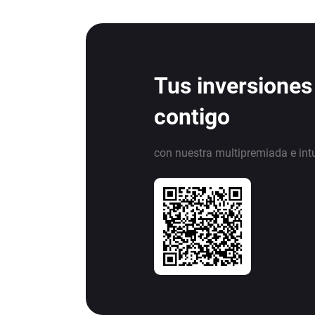
Tus inversiones
contigo
con nuestra multipremiada e int