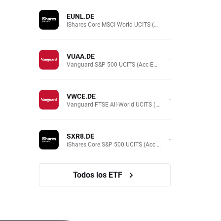
EUNL.DE
-
iShares Core MSCI World UCITS (Acc EUR)
VUAA.DE
-
Vanguard S&P 500 UCITS (Acc EUR)
VWCE.DE
-
Vanguard FTSE All-World UCITS (Acc EUR )
SXR8.DE
-
iShares Core S&P 500 UCITS (Acc EUR)
Todos los ETF