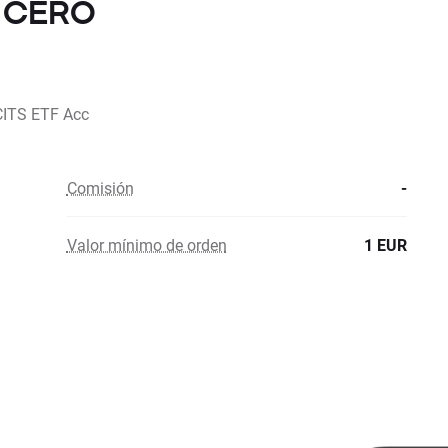
n CERO
CITS ETF Acc
Comisión
-
Valor mínimo de orden
1 EUR