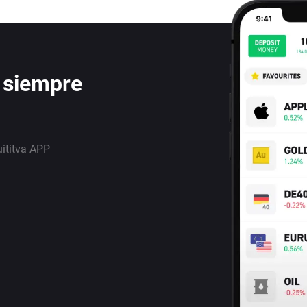
 siempre
uititva APP