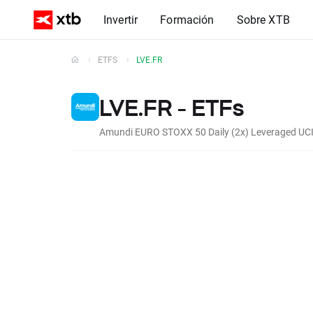
Invertir
Formación
Sobre XTB
ETFS
LVE.FR
LVE.FR - ETFs
Amundi EURO STOXX 50 Daily (2x) Leveraged UC