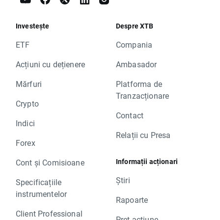
Investește
Despre XTB
ETF
Compania
Acțiuni cu dețienere
Ambasador
Mărfuri
Platforma de
Tranzacționare
Crypto
Contact
Indici
Relații cu Presa
Forex
Informații acționari
Cont și Comisioane
Știri
Specificațiile
instrumentelor
Rapoarte
Client Professional
Preț acțiune