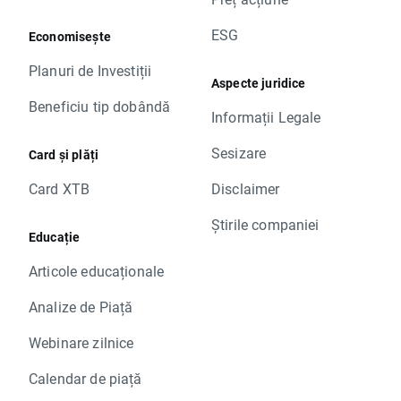
ESG
Economisește
Planuri de Investiții
Aspecte juridice
Beneficiu tip dobândă
Informații Legale
Sesizare
Card și plăți
Card XTB
Disclaimer
Știrile companiei
Educație
Articole educaționale
Analize de Piață
Webinare zilnice
Calendar de piață