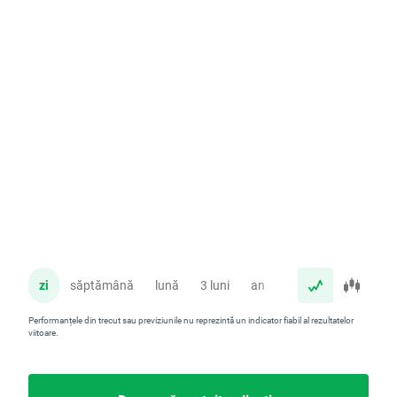
zi
săptămână
lună
3 luni
an
Performanțele din trecut sau previziunile nu reprezintă un indicator fiabil al rezultatelor
viitoare.