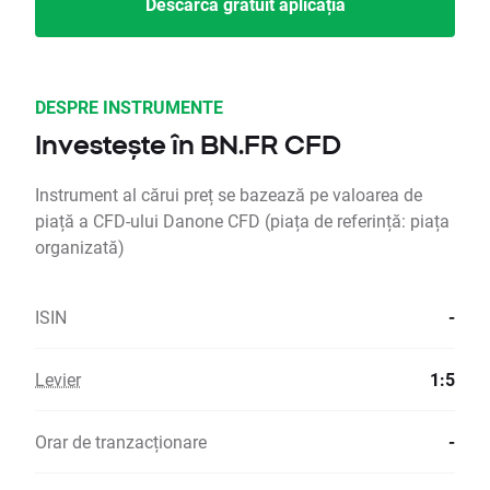
Descarcă gratuit aplicația
DESPRE INSTRUMENTE
Investește în BN.FR CFD
Instrument al cărui preț se bazează pe valoarea de
piață a CFD-ului Danone CFD (piața de referință: piața
organizată)
ISIN
-
Levier
1:5
Orar de tranzacționare
-