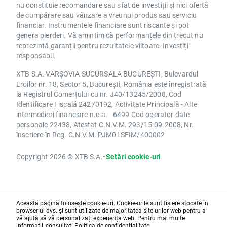
nu constituie recomandare sau sfat de investiții și nici ofertă
de cumpărare sau vânzare a vreunui produs sau serviciu
financiar. Instrumentele financiare sunt riscante și pot
genera pierderi. Vă amintim că performanțele din trecut nu
reprezintă garanții pentru rezultatele viitoare. Investiți
responsabil.
XTB S.A. VARȘOVIA SUCURSALA BUCUREȘTI, Bulevardul
Eroilor nr. 18, Sector 5, București, România este înregistrată
la Registrul Comerțului cu nr. J40/13245/2008, Cod
Identificare Fiscală 24270192, Activitate Principală - Alte
intermedieri financiare n.c.a. - 6499 Cod operator date
personale 22438, Atestat C.N.V.M. 293/15.09.2008, Nr.
înscriere în Reg. C.N.V.M. PJM01SFIM/400002
Copyright 2026 © XTB S.A.
•
Setări cookie-uri
Această pagină folosește cookie-uri. Cookie-urile sunt fișiere stocate în
browser-ul dvs. și sunt utilizate de majoritatea site-urilor web pentru a
vă ajuta să vă personalizați experiența web. Pentru mai multe
informații, consultați
Politica de confidențialitate