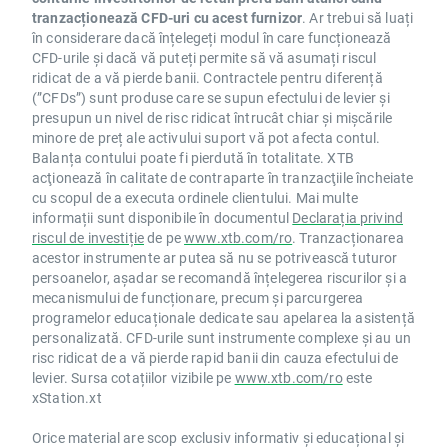
tranzacționează CFD-uri cu acest furnizor
. Ar trebui să luați
în considerare dacă înțelegeți modul în care funcționează
CFD-urile și dacă vă puteți permite să vă asumați riscul
ridicat de a vă pierde banii. Contractele pentru diferență
(”CFDs”) sunt produse care se supun efectului de levier și
presupun un nivel de risc ridicat întrucât chiar și mișcările
minore de preț ale activului suport vă pot afecta contul.
Balanța contului poate fi pierdută în totalitate. XTB
acţionează în calitate de contraparte în tranzacţiile încheiate
cu scopul de a executa ordinele clientului. Mai multe
informații sunt disponibile în documentul
Declarația privind
riscul de investiție
de pe
www.xtb.com/ro
. Tranzacționarea
acestor instrumente ar putea să nu se potrivească tuturor
persoanelor, așadar se recomandă înțelegerea riscurilor și a
mecanismului de funcționare, precum și parcurgerea
programelor educaționale dedicate sau apelarea la asistență
personalizată. CFD-urile sunt instrumente complexe și au un
risc ridicat de a vă pierde rapid banii din cauza efectului de
levier. Sursa cotațiilor vizibile pe
www.xtb.com/ro
este
xStation.xt
Orice material are scop exclusiv informativ și educațional și