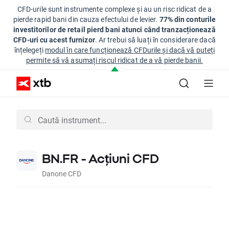
CFD-urile sunt instrumente complexe și au un risc ridicat de a
pierde rapid bani din cauza efectului de levier.
77% din conturile
investitorilor de retail pierd bani atunci când tranzacționează
CFD-uri cu acest furnizor
. Ar trebui să luați în considerare dacă
înțelegeți
modul în care funcționează CFDurile și dacă vă puteți
permite să vă asumați riscul ridicat de a vă pierde banii.
BN.FR - Acțiuni CFD
Danone CFD