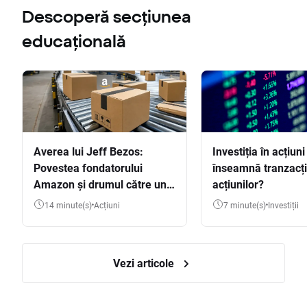
Descoperă secțiunea
educațională
Averea lui Jeff Bezos:
Investiția în acțiuni
Povestea fondatorului
înseamnă tranzacț
Amazon și drumul către una
acțiunilor?
dintre cele mai mari averi
14 minute(s)
Acțiuni
7 minute(s)
Investiții
din lume
Vezi articole