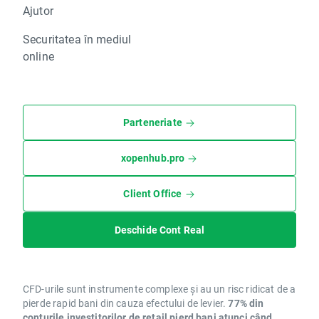
Ajutor
Securitatea în mediul
online
Parteneriate
xopenhub.pro
Client Office
Deschide Cont Real
CFD-urile sunt instrumente complexe și au un risc ridicat de a
pierde rapid bani din cauza efectului de levier.
77% din
conturile investitorilor de retail pierd bani atunci când