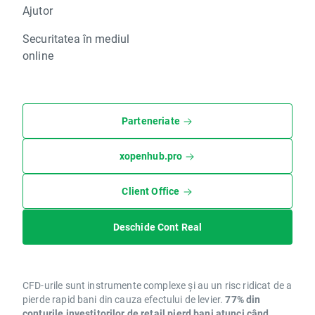
Ajutor
Securitatea în mediul
online
Parteneriate
xopenhub.pro
Client Office
Deschide Cont Real
CFD-urile sunt instrumente complexe și au un risc ridicat de a
pierde rapid bani din cauza efectului de levier.
77% din
conturile investitorilor de retail pierd bani atunci când