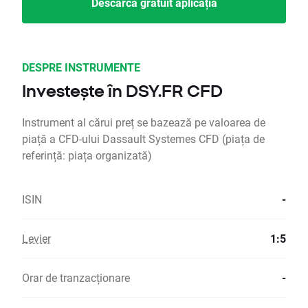
Descarcă gratuit aplicația
DESPRE INSTRUMENTE
Investește în DSY.FR CFD
Instrument al cărui preț se bazează pe valoarea de
piață a CFD-ului Dassault Systemes CFD (piața de
referință: piața organizată)
ISIN
-
Levier
1:5
Orar de tranzacționare
-