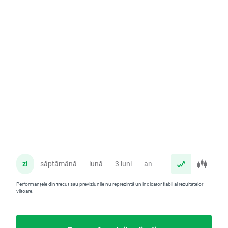
zi
săptămână
lună
3 luni
an
Performanțele din trecut sau previziunile nu reprezintă un indicator fiabil al rezultatelor
viitoare.