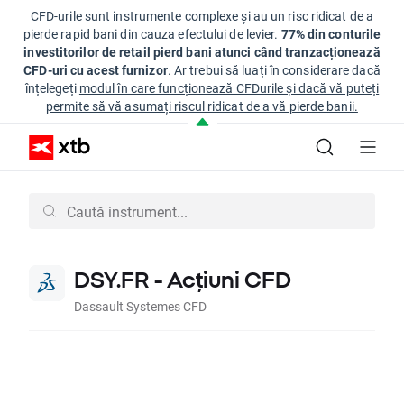
CFD-urile sunt instrumente complexe și au un risc ridicat de a
pierde rapid bani din cauza efectului de levier.
77% din conturile
investitorilor de retail pierd bani atunci când tranzacționează
CFD-uri cu acest furnizor
. Ar trebui să luați în considerare dacă
înțelegeți
modul în care funcționează CFDurile și dacă vă puteți
permite să vă asumați riscul ridicat de a vă pierde banii.
DSY.FR - Acțiuni CFD
Dassault Systemes CFD