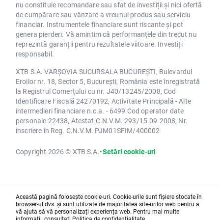
nu constituie recomandare sau sfat de investiții și nici ofertă
de cumpărare sau vânzare a vreunui produs sau serviciu
financiar. Instrumentele financiare sunt riscante și pot
genera pierderi. Vă amintim că performanțele din trecut nu
reprezintă garanții pentru rezultatele viitoare. Investiți
responsabil.
XTB S.A. VARȘOVIA SUCURSALA BUCUREȘTI, Bulevardul
Eroilor nr. 18, Sector 5, București, România este înregistrată
la Registrul Comerțului cu nr. J40/13245/2008, Cod
Identificare Fiscală 24270192, Activitate Principală - Alte
intermedieri financiare n.c.a. - 6499 Cod operator date
personale 22438, Atestat C.N.V.M. 293/15.09.2008, Nr.
înscriere în Reg. C.N.V.M. PJM01SFIM/400002
Copyright 2026 © XTB S.A.
•
Setări cookie-uri
Această pagină folosește cookie-uri. Cookie-urile sunt fișiere stocate în
browser-ul dvs. și sunt utilizate de majoritatea site-urilor web pentru a
vă ajuta să vă personalizați experiența web. Pentru mai multe
informații, consultați
Politica de confidențialitate