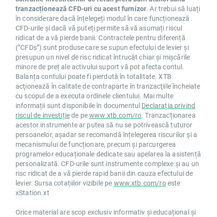
tranzacționează CFD-uri cu acest furnizor
. Ar trebui să luați
în considerare dacă înțelegeți modul în care funcționează
CFD-urile și dacă vă puteți permite să vă asumați riscul
ridicat de a vă pierde banii. Contractele pentru diferență
(”CFDs”) sunt produse care se supun efectului de levier și
presupun un nivel de risc ridicat întrucât chiar și mișcările
minore de preț ale activului suport vă pot afecta contul.
Balanța contului poate fi pierdută în totalitate. XTB
acţionează în calitate de contraparte în tranzacţiile încheiate
cu scopul de a executa ordinele clientului. Mai multe
informații sunt disponibile în documentul
Declarația privind
riscul de investiție
de pe
www.xtb.com/ro
. Tranzacționarea
acestor instrumente ar putea să nu se potrivească tuturor
persoanelor, așadar se recomandă înțelegerea riscurilor și a
mecanismului de funcționare, precum și parcurgerea
programelor educaționale dedicate sau apelarea la asistență
personalizată. CFD-urile sunt instrumente complexe și au un
risc ridicat de a vă pierde rapid banii din cauza efectului de
levier. Sursa cotațiilor vizibile pe
www.xtb.com/ro
este
xStation.xt
Orice material are scop exclusiv informativ și educațional și