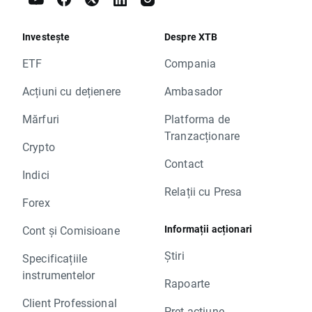
Investește
Despre XTB
ETF
Compania
Acțiuni cu dețienere
Ambasador
Mărfuri
Platforma de
Tranzacționare
Crypto
Contact
Indici
Relații cu Presa
Forex
Informații acționari
Cont și Comisioane
Știri
Specificațiile
instrumentelor
Rapoarte
Client Professional
Preț acțiune