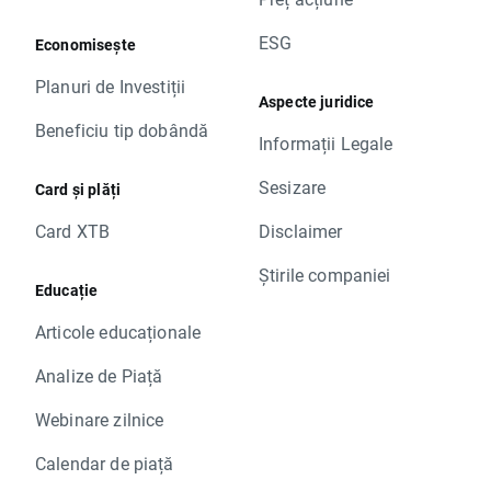
ESG
Economisește
Planuri de Investiții
Aspecte juridice
Beneficiu tip dobândă
Informații Legale
Sesizare
Card și plăți
Card XTB
Disclaimer
Știrile companiei
Educație
Articole educaționale
Analize de Piață
Webinare zilnice
Calendar de piață