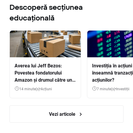
Descoperă secțiunea
educațională
Averea lui Jeff Bezos:
Investiția în acțiuni
Povestea fondatorului
înseamnă tranzacț
Amazon și drumul către una
acțiunilor?
dintre cele mai mari averi
14 minute(s)
Acțiuni
7 minute(s)
Investiții
din lume
Vezi articole