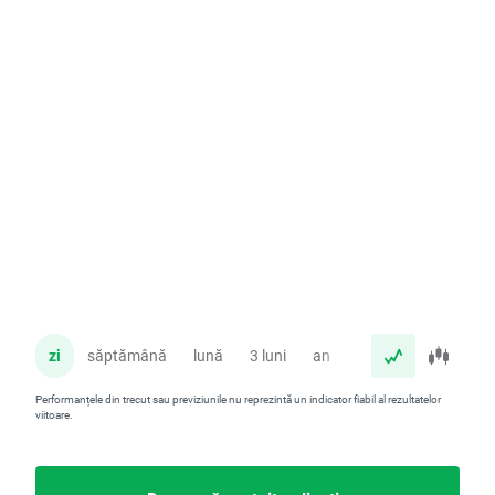
zi
săptămână
lună
3 luni
an
Performanțele din trecut sau previziunile nu reprezintă un indicator fiabil al rezultatelor
viitoare.