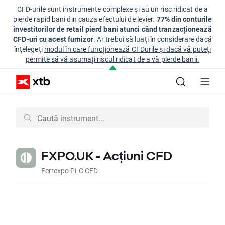
CFD-urile sunt instrumente complexe și au un risc ridicat de a
pierde rapid bani din cauza efectului de levier.
77% din conturile
investitorilor de retail pierd bani atunci când tranzacționează
CFD-uri cu acest furnizor
. Ar trebui să luați în considerare dacă
înțelegeți
modul în care funcționează CFDurile și dacă vă puteți
permite să vă asumați riscul ridicat de a vă pierde banii.
FXPO.UK - Acțiuni CFD
Ferrexpo PLC CFD