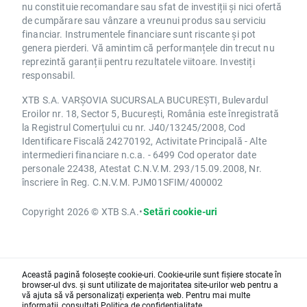
nu constituie recomandare sau sfat de investiții și nici ofertă
de cumpărare sau vânzare a vreunui produs sau serviciu
financiar. Instrumentele financiare sunt riscante și pot
genera pierderi. Vă amintim că performanțele din trecut nu
reprezintă garanții pentru rezultatele viitoare. Investiți
responsabil.
XTB S.A. VARȘOVIA SUCURSALA BUCUREȘTI, Bulevardul
Eroilor nr. 18, Sector 5, București, România este înregistrată
la Registrul Comerțului cu nr. J40/13245/2008, Cod
Identificare Fiscală 24270192, Activitate Principală - Alte
intermedieri financiare n.c.a. - 6499 Cod operator date
personale 22438, Atestat C.N.V.M. 293/15.09.2008, Nr.
înscriere în Reg. C.N.V.M. PJM01SFIM/400002
Copyright 2026 © XTB S.A.
•
Setări cookie-uri
Această pagină folosește cookie-uri. Cookie-urile sunt fișiere stocate în
browser-ul dvs. și sunt utilizate de majoritatea site-urilor web pentru a
vă ajuta să vă personalizați experiența web. Pentru mai multe
informații, consultați
Politica de confidențialitate