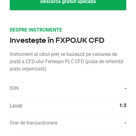
Descarcă gratuit aplicația
DESPRE INSTRUMENTE
Investește în FXPO.UK CFD
Instrument al cărui preț se bazează pe valoarea de
piață a CFD-ului Ferrexpo PLC CFD (piața de referință:
piața organizată)
ISIN
-
Levier
1:3
Orar de tranzacționare
-