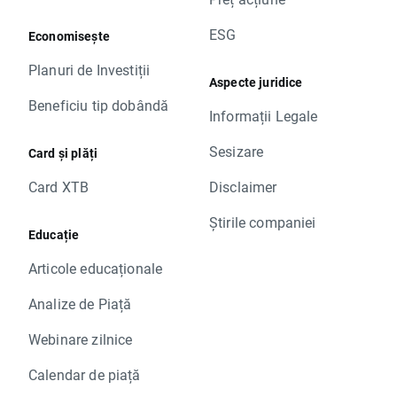
ESG
Economisește
Planuri de Investiții
Aspecte juridice
Beneficiu tip dobândă
Informații Legale
Sesizare
Card și plăți
Card XTB
Disclaimer
Știrile companiei
Educație
Articole educaționale
Analize de Piață
Webinare zilnice
Calendar de piață