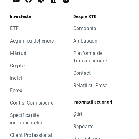
Investește
Despre XTB
ETF
Compania
Acțiuni cu dețienere
Ambasador
Mărfuri
Platforma de
Tranzacționare
Crypto
Contact
Indici
Relații cu Presa
Forex
Informații acționari
Cont și Comisioane
Știri
Specificațiile
instrumentelor
Rapoarte
Client Professional
Preț acțiune