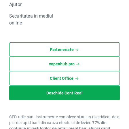
Ajutor
Securitatea în mediul
online
Parteneriate
xopenhub.pro
Client Office
Deschide Cont Real
CFD-urile sunt instrumente complexe și au un risc ridicat de a
pierde rapid bani din cauza efectului de levier.
77% din
conturile investitorilor de retail pierd bani atunci când