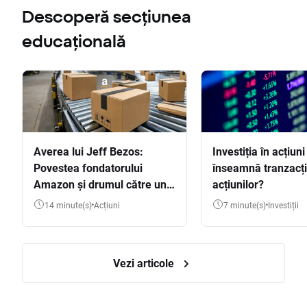
Descoperă secțiunea
educațională
Averea lui Jeff Bezos:
Investiția în acțiuni
Povestea fondatorului
înseamnă tranzacț
Amazon și drumul către una
acțiunilor?
dintre cele mai mari averi
14 minute(s)
Acțiuni
7 minute(s)
Investiții
din lume
Vezi articole