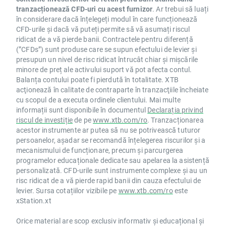
tranzacționează CFD-uri cu acest furnizor
. Ar trebui să luați
în considerare dacă înțelegeți modul în care funcționează
CFD-urile și dacă vă puteți permite să vă asumați riscul
ridicat de a vă pierde banii. Contractele pentru diferență
(”CFDs”) sunt produse care se supun efectului de levier și
presupun un nivel de risc ridicat întrucât chiar și mișcările
minore de preț ale activului suport vă pot afecta contul.
Balanța contului poate fi pierdută în totalitate. XTB
acţionează în calitate de contraparte în tranzacţiile încheiate
cu scopul de a executa ordinele clientului. Mai multe
informații sunt disponibile în documentul
Declarația privind
riscul de investiție
de pe
www.xtb.com/ro
. Tranzacționarea
acestor instrumente ar putea să nu se potrivească tuturor
persoanelor, așadar se recomandă înțelegerea riscurilor și a
mecanismului de funcționare, precum și parcurgerea
programelor educaționale dedicate sau apelarea la asistență
personalizată. CFD-urile sunt instrumente complexe și au un
risc ridicat de a vă pierde rapid banii din cauza efectului de
levier. Sursa cotațiilor vizibile pe
www.xtb.com/ro
este
xStation.xt
Orice material are scop exclusiv informativ și educațional și