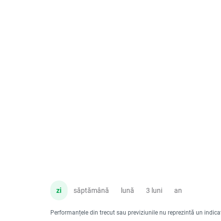
zi
săptămână
lună
3 luni
an
Performanțele din trecut sau previziunile nu reprezintă un indicator