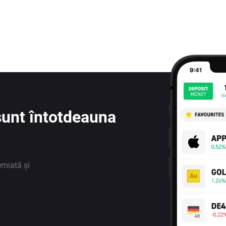
e sunt întotdeauna
emiată și