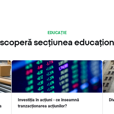
EDUCAȚIE
scoperă secțiunea educațion
Investiția în acțiuni - ce înseamnă
Di
a
tranzacționarea acțiunilor?