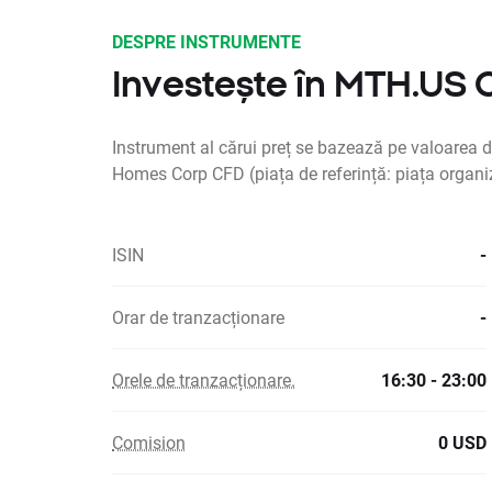
DESPRE INSTRUMENTE
Investește în MTH.US
Instrument al cărui preț se bazează pe valoarea 
Homes Corp CFD (piața de referință: piața organi
ISIN
-
Orar de tranzacționare
-
Orele de tranzacționare.
16:30 - 23:00
Comision
0 USD