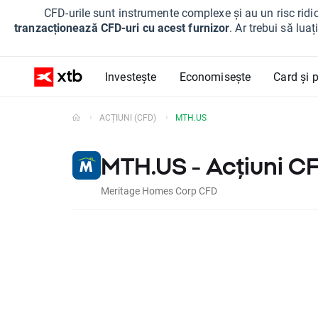
CFD-urile sunt instrumente complexe și au un risc ridic
tranzacționează CFD-uri cu acest furnizor
. Ar trebui să lua
Investește
Economisește
Card și p
ACȚIUNI (CFD)
MTH.US
MTH.US - Acțiuni C
Meritage Homes Corp CFD