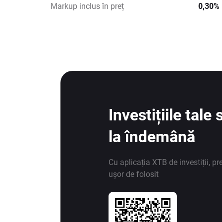
Markup inclus în preț
0,30%
Investițiile tal
la îndemână
Cu aplicația XTB de investiții, pr
ușor de folosit