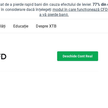
at de a pierde rapid bani din cauza efectului de levier.
77% din c
ți în considerare dacă înțelegeți
modul în care funcționează CFDur
a vă pierde banii.
lăți
Educație
Despre XTB
FD
Deschide Cont Real