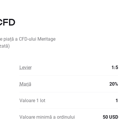
 CFD
de piață a CFD-ului Meritage
zată)
Levier
1:5
Marjă
20%
Valoare 1 lot
1
Valoare minimă a ordinului
50 USD