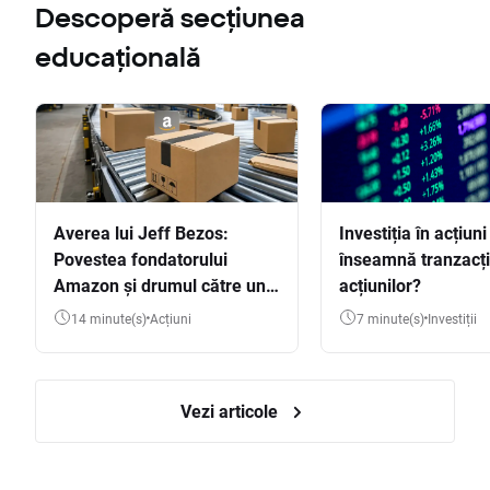
Descoperă secțiunea
educațională
Averea lui Jeff Bezos:
Investiția în acțiuni
Povestea fondatorului
înseamnă tranzacț
Amazon și drumul către una
acțiunilor?
dintre cele mai mari averi
14 minute(s)
Acțiuni
7 minute(s)
Investiții
din lume
Vezi articole