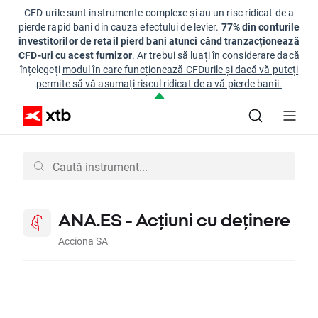
CFD-urile sunt instrumente complexe și au un risc ridicat de a
pierde rapid bani din cauza efectului de levier.
77% din conturile
investitorilor de retail pierd bani atunci când tranzacționează
CFD-uri cu acest furnizor
. Ar trebui să luați în considerare dacă
înțelegeți
modul în care funcționează CFDurile și dacă vă puteți
permite să vă asumați riscul ridicat de a vă pierde banii.
ANA.ES - Acțiuni cu deținere
Acciona SA