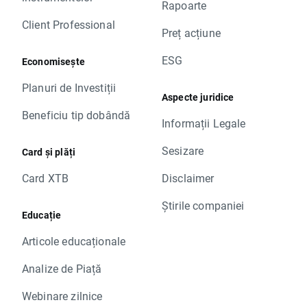
Rapoarte
Client Professional
Preț acțiune
ESG
Economisește
Planuri de Investiții
Aspecte juridice
Beneficiu tip dobândă
Informații Legale
Sesizare
Card și plăți
Card XTB
Disclaimer
Știrile companiei
Educație
Articole educaționale
Analize de Piață
Webinare zilnice