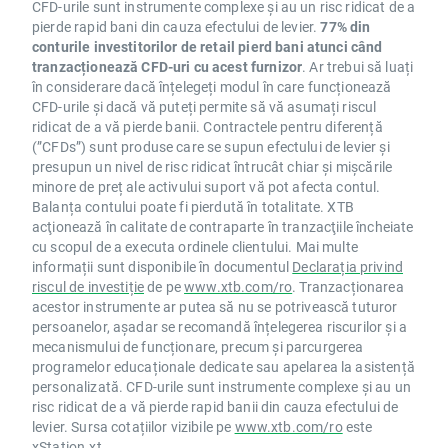
CFD-urile sunt instrumente complexe și au un risc ridicat de a
pierde rapid bani din cauza efectului de levier.
77% din
conturile investitorilor de retail pierd bani atunci când
tranzacționează CFD-uri cu acest furnizor
. Ar trebui să luați
în considerare dacă înțelegeți modul în care funcționează
CFD-urile și dacă vă puteți permite să vă asumați riscul
ridicat de a vă pierde banii. Contractele pentru diferență
(”CFDs”) sunt produse care se supun efectului de levier și
presupun un nivel de risc ridicat întrucât chiar și mișcările
minore de preț ale activului suport vă pot afecta contul.
Balanța contului poate fi pierdută în totalitate. XTB
acţionează în calitate de contraparte în tranzacţiile încheiate
cu scopul de a executa ordinele clientului. Mai multe
informații sunt disponibile în documentul
Declarația privind
riscul de investiție
de pe
www.xtb.com/ro
. Tranzacționarea
acestor instrumente ar putea să nu se potrivească tuturor
persoanelor, așadar se recomandă înțelegerea riscurilor și a
mecanismului de funcționare, precum și parcurgerea
programelor educaționale dedicate sau apelarea la asistență
personalizată. CFD-urile sunt instrumente complexe și au un
risc ridicat de a vă pierde rapid banii din cauza efectului de
levier. Sursa cotațiilor vizibile pe
www.xtb.com/ro
este
xStation.xt