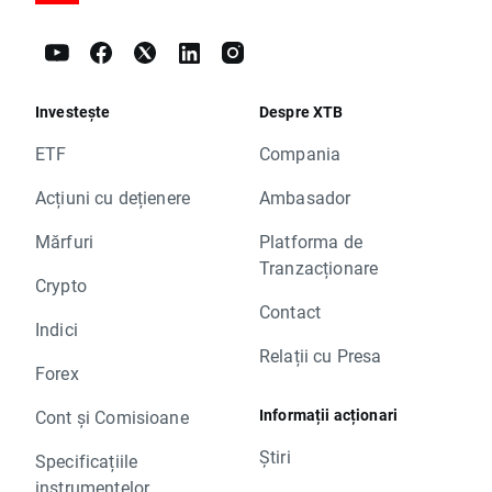
Investește
Despre XTB
ETF
Compania
Acțiuni cu dețienere
Ambasador
Mărfuri
Platforma de
Tranzacționare
Crypto
Contact
Indici
Relații cu Presa
Forex
Informații acționari
Cont și Comisioane
Știri
Specificațiile
instrumentelor