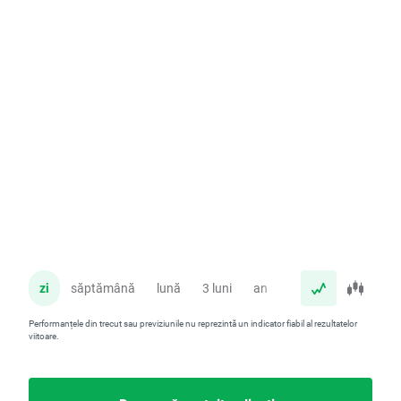
zi
săptămână
lună
3 luni
an
Performanțele din trecut sau previziunile nu reprezintă un indicator fiabil al rezultatelor
viitoare.