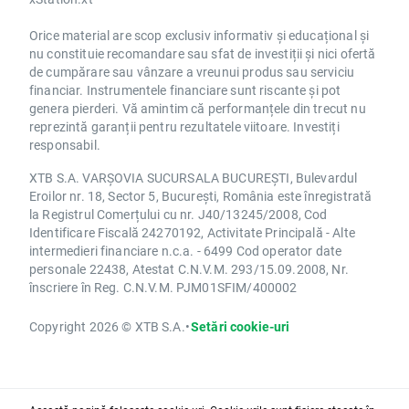
Orice material are scop exclusiv informativ și educațional și
nu constituie recomandare sau sfat de investiții și nici ofertă
de cumpărare sau vânzare a vreunui produs sau serviciu
financiar. Instrumentele financiare sunt riscante și pot
genera pierderi. Vă amintim că performanțele din trecut nu
reprezintă garanții pentru rezultatele viitoare. Investiți
responsabil.
XTB S.A. VARȘOVIA SUCURSALA BUCUREȘTI, Bulevardul
Eroilor nr. 18, Sector 5, București, România este înregistrată
la Registrul Comerțului cu nr. J40/13245/2008, Cod
Identificare Fiscală 24270192, Activitate Principală - Alte
intermedieri financiare n.c.a. - 6499 Cod operator date
personale 22438, Atestat C.N.V.M. 293/15.09.2008, Nr.
înscriere în Reg. C.N.V.M. PJM01SFIM/400002
Copyright 2026 © XTB S.A.
•
Setări cookie-uri