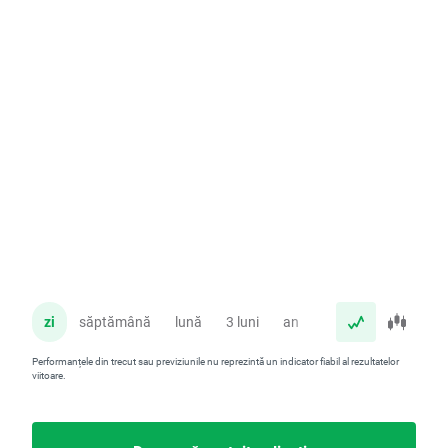
zi
săptămână
lună
3 luni
an
Performanțele din trecut sau previziunile nu reprezintă un indicator fiabil al rezultatelor
viitoare.