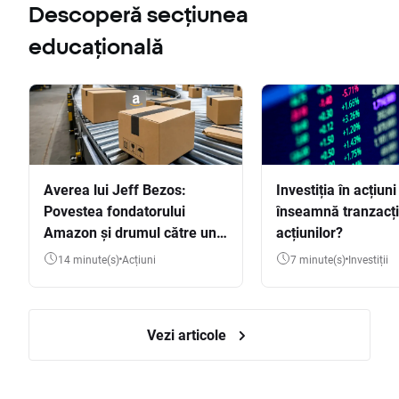
Descoperă secțiunea
educațională
Averea lui Jeff Bezos:
Investiția în acțiuni
Povestea fondatorului
înseamnă tranzacț
Amazon și drumul către una
acțiunilor?
dintre cele mai mari averi
14 minute(s)
Acțiuni
7 minute(s)
Investiții
din lume
Vezi articole