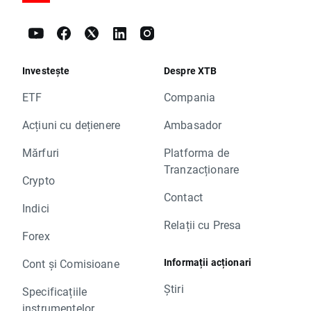
Investește
Despre XTB
ETF
Compania
Acțiuni cu dețienere
Ambasador
Mărfuri
Platforma de
Tranzacționare
Crypto
Contact
Indici
Relații cu Presa
Forex
Informații acționari
Cont și Comisioane
Știri
Specificațiile
instrumentelor