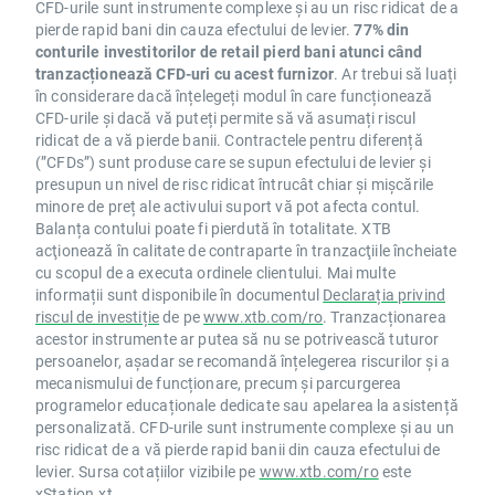
CFD-urile sunt instrumente complexe și au un risc ridicat de a
pierde rapid bani din cauza efectului de levier.
77% din
conturile investitorilor de retail pierd bani atunci când
tranzacționează CFD-uri cu acest furnizor
. Ar trebui să luați
în considerare dacă înțelegeți modul în care funcționează
CFD-urile și dacă vă puteți permite să vă asumați riscul
ridicat de a vă pierde banii. Contractele pentru diferență
(”CFDs”) sunt produse care se supun efectului de levier și
presupun un nivel de risc ridicat întrucât chiar și mișcările
minore de preț ale activului suport vă pot afecta contul.
Balanța contului poate fi pierdută în totalitate. XTB
acţionează în calitate de contraparte în tranzacţiile încheiate
cu scopul de a executa ordinele clientului. Mai multe
informații sunt disponibile în documentul
Declarația privind
riscul de investiție
de pe
www.xtb.com/ro
. Tranzacționarea
acestor instrumente ar putea să nu se potrivească tuturor
persoanelor, așadar se recomandă înțelegerea riscurilor și a
mecanismului de funcționare, precum și parcurgerea
programelor educaționale dedicate sau apelarea la asistență
personalizată. CFD-urile sunt instrumente complexe și au un
risc ridicat de a vă pierde rapid banii din cauza efectului de
levier. Sursa cotațiilor vizibile pe
www.xtb.com/ro
este
xStation.xt