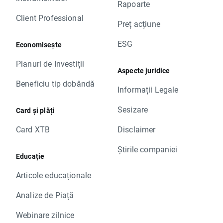
Rapoarte
Client Professional
Preț acțiune
ESG
Economisește
Planuri de Investiții
Aspecte juridice
Beneficiu tip dobândă
Informații Legale
Sesizare
Card și plăți
Card XTB
Disclaimer
Știrile companiei
Educație
Articole educaționale
Analize de Piață
Webinare zilnice