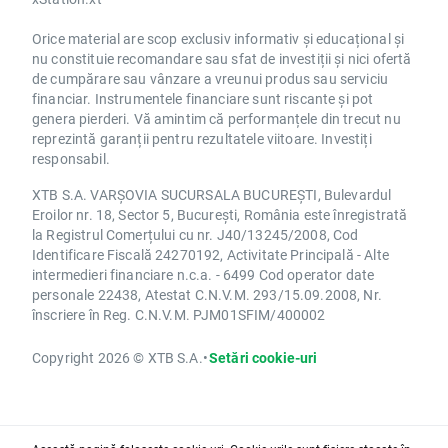
Orice material are scop exclusiv informativ și educațional și
nu constituie recomandare sau sfat de investiții și nici ofertă
de cumpărare sau vânzare a vreunui produs sau serviciu
financiar. Instrumentele financiare sunt riscante și pot
genera pierderi. Vă amintim că performanțele din trecut nu
reprezintă garanții pentru rezultatele viitoare. Investiți
responsabil.
XTB S.A. VARȘOVIA SUCURSALA BUCUREȘTI, Bulevardul
Eroilor nr. 18, Sector 5, București, România este înregistrată
la Registrul Comerțului cu nr. J40/13245/2008, Cod
Identificare Fiscală 24270192, Activitate Principală - Alte
intermedieri financiare n.c.a. - 6499 Cod operator date
personale 22438, Atestat C.N.V.M. 293/15.09.2008, Nr.
înscriere în Reg. C.N.V.M. PJM01SFIM/400002
Copyright 2026 © XTB S.A.
•
Setări cookie-uri