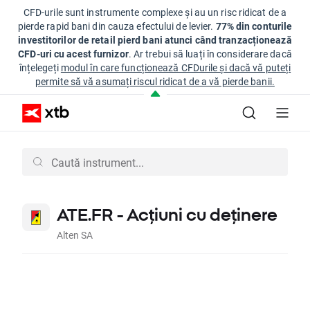
CFD-urile sunt instrumente complexe și au un risc ridicat de a
pierde rapid bani din cauza efectului de levier.
77% din conturile
investitorilor de retail pierd bani atunci când tranzacționează
CFD-uri cu acest furnizor
. Ar trebui să luați în considerare dacă
înțelegeți
modul în care funcționează CFDurile și dacă vă puteți
permite să vă asumați riscul ridicat de a vă pierde banii.
ATE.FR - Acțiuni cu deținere
Alten SA