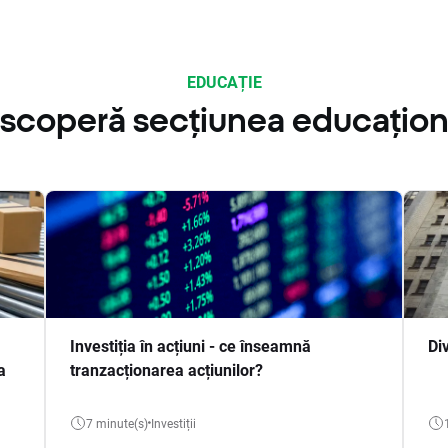
EDUCAȚIE
scoperă secțiunea educațion
Investiția în acțiuni - ce înseamnă
Di
a
tranzacționarea acțiunilor?
7 minute(s)
Investiții