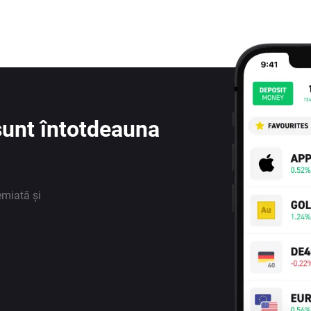
e sunt întotdeauna
emiată și