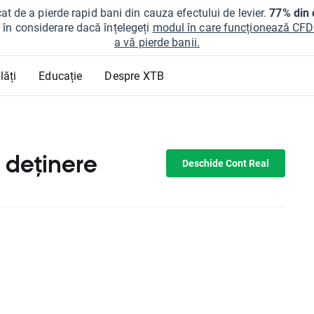
at de a pierde rapid bani din cauza efectului de levier.
77% din c
ți în considerare dacă înțelegeți
modul în care funcționează CFDur
a vă pierde banii.
lăți
Educație
Despre XTB
 deținere
Deschide Cont Real