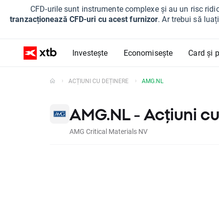
CFD-urile sunt instrumente complexe și au un risc ridic
tranzacționează CFD-uri cu acest furnizor
. Ar trebui să lua
Investește
Economisește
Card și p
ACȚIUNI CU DEȚINERE
AMG.NL
AMG.NL - Acțiuni cu
AMG Critical Materials NV