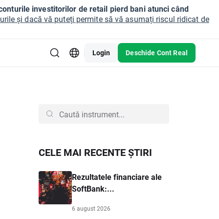
onturile investitorilor de retail pierd bani atunci când
ile și dacă vă puteți permite să vă asumați riscul ridicat de
Login
Deschide Cont Real
CELE MAI RECENTE ȘTIRI
Rezultatele financiare ale
SoftBank:...
6 august 2026