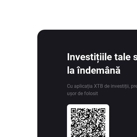
Investițiile tal
la îndemână
Cu aplicația XTB de investiții, pr
ușor de folosit