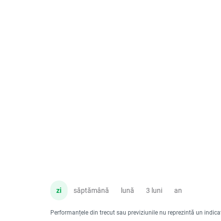
zi
săptămână
lună
3 luni
an
Performanțele din trecut sau previziunile nu reprezintă un indicator