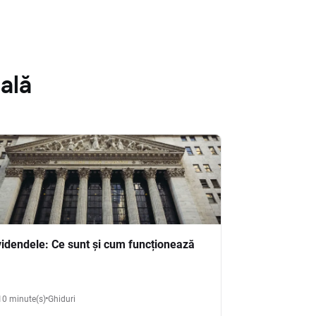
ală
videndele: Ce sunt și cum funcționează
10 minute(s)
Ghiduri