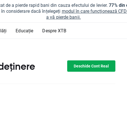
at de a pierde rapid bani din cauza efectului de levier.
77% din c
ți în considerare dacă înțelegeți
modul în care funcționează CFDur
a vă pierde banii.
lăți
Educație
Despre XTB
 deținere
Deschide Cont Real