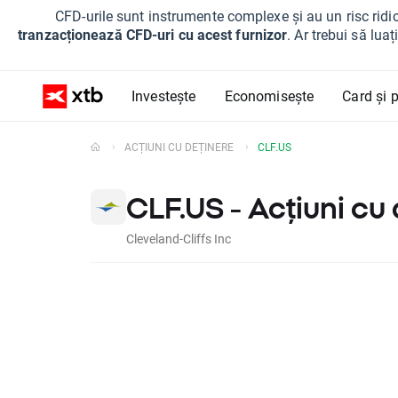
CFD-urile sunt instrumente complexe și au un risc ridic
tranzacționează CFD-uri cu acest furnizor
. Ar trebui să lua
Investește
Economisește
Card și p
ACȚIUNI CU DEȚINERE
CLF.US
CLF.US - Acțiuni cu
Cleveland-Cliffs Inc