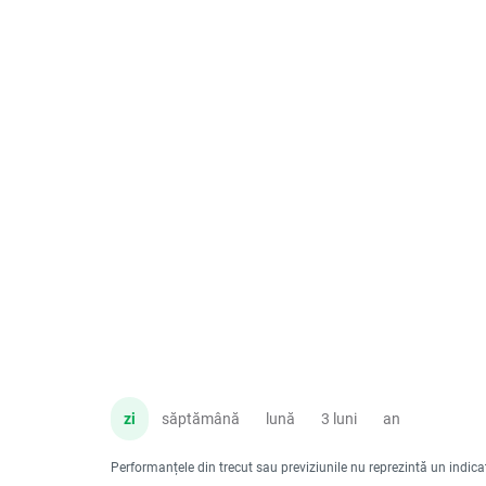
zi
săptămână
lună
3 luni
an
Performanțele din trecut sau previziunile nu reprezintă un indicator