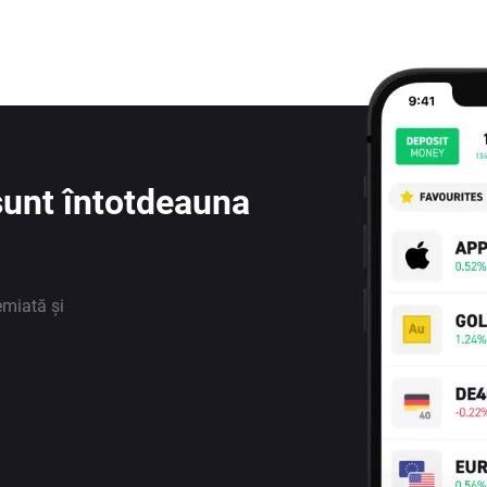
e sunt întotdeauna
emiată și