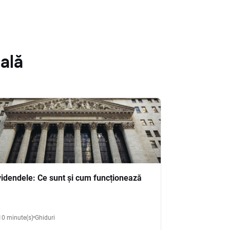
ală
videndele: Ce sunt și cum funcționează
10 minute(s)
Ghiduri