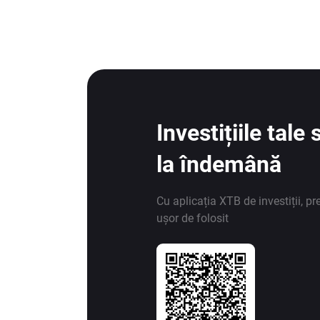
Investițiile tal
la îndemână
Cu aplicația XTB de investiții, pr
ușor de folosit