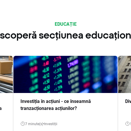
EDUCAȚIE
scoperă secțiunea educațion
Investiția în acțiuni - ce înseamnă
Di
a
tranzacționarea acțiunilor?
7 minute(s)
Investiții