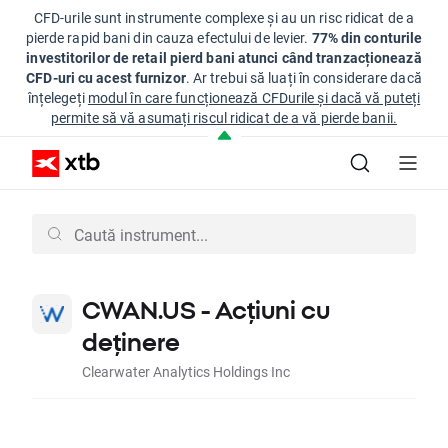
CFD-urile sunt instrumente complexe și au un risc ridicat de a
pierde rapid bani din cauza efectului de levier.
77% din conturile
investitorilor de retail pierd bani atunci când tranzacționează
CFD-uri cu acest furnizor
. Ar trebui să luați în considerare dacă
înțelegeți
modul în care funcționează CFDurile și dacă vă puteți
permite să vă asumați riscul ridicat de a vă pierde banii.
CWAN.US - Acțiuni cu
deținere
Clearwater Analytics Holdings Inc