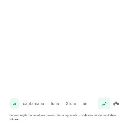
zi
săptămână
lună
3 luni
an
Performanțele din trecut sau previziunile nu reprezintă un indicator fiabil al rezultatelor
viitoare.