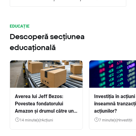
EDUCAȚIE
Descoperă secțiunea
educațională
Averea lui Jeff Bezos:
Investiția în acțiuni
Povestea fondatorului
înseamnă tranzacț
Amazon și drumul către una
acțiunilor?
dintre cele mai mari averi
14 minute(s)
Acțiuni
7 minute(s)
Investiții
din lume