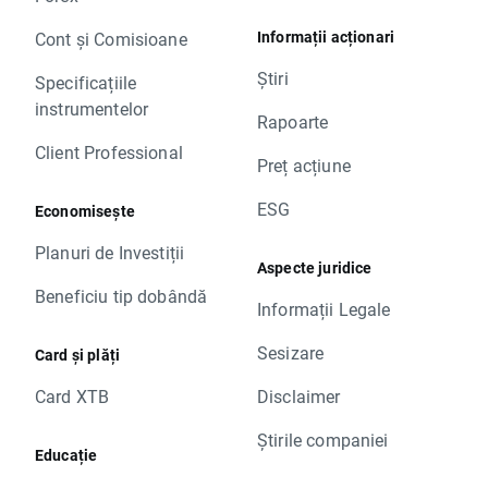
Informații acționari
Cont și Comisioane
Știri
Specificațiile
instrumentelor
Rapoarte
Client Professional
Preț acțiune
ESG
Economisește
Planuri de Investiții
Aspecte juridice
Beneficiu tip dobândă
Informații Legale
Sesizare
Card și plăți
Card XTB
Disclaimer
Știrile companiei
Educație