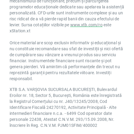
mecanismului de funcționare, precum și parcurgerea
programelor educaționale dedicate sau apelarea la asistență
personalizată. CFD-urile sunt instrumente complexe și au un
risc ridicat de a vă pierde rapid banii din cauza efectului de
levier. Sursa cotațiilor vizibile pe
www.xtb.com/ro
este
xStation.xt
Orice material are scop exclusiv informativ și educațional și
nu constituie recomandare sau sfat de investiții și nici ofertă
de cumpărare sau vânzare a vreunui produs sau serviciu
financiar. Instrumentele financiare sunt riscante și pot
genera pierderi. Vă amintim că performanțele din trecut nu
reprezintă garanții pentru rezultatele viitoare. Investiți
responsabil.
XTB S.A. VARȘOVIA SUCURSALA BUCUREȘTI, Bulevardul
Eroilor nr. 18, Sector 5, București, România este înregistrată
la Registrul Comerțului cu nr. J40/13245/2008, Cod
Identificare Fiscală 24270192, Activitate Principală - Alte
intermedieri financiare n.c.a. - 6499 Cod operator date
personale 22438, Atestat C.N.V.M. 293/15.09.2008, Nr.
înscriere în Reg. C.N.V.M. PJM01SFIM/400002