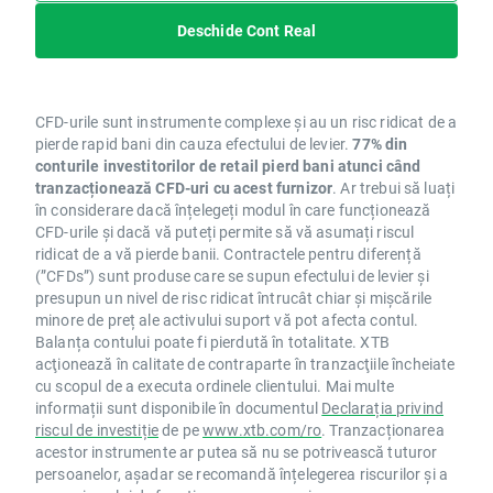
Deschide Cont Real
CFD-urile sunt instrumente complexe și au un risc ridicat de a
pierde rapid bani din cauza efectului de levier.
77% din
conturile investitorilor de retail pierd bani atunci când
tranzacționează CFD-uri cu acest furnizor
. Ar trebui să luați
în considerare dacă înțelegeți modul în care funcționează
CFD-urile și dacă vă puteți permite să vă asumați riscul
ridicat de a vă pierde banii. Contractele pentru diferență
(”CFDs”) sunt produse care se supun efectului de levier și
presupun un nivel de risc ridicat întrucât chiar și mișcările
minore de preț ale activului suport vă pot afecta contul.
Balanța contului poate fi pierdută în totalitate. XTB
acţionează în calitate de contraparte în tranzacţiile încheiate
cu scopul de a executa ordinele clientului. Mai multe
informații sunt disponibile în documentul
Declarația privind
riscul de investiție
de pe
www.xtb.com/ro
. Tranzacționarea
acestor instrumente ar putea să nu se potrivească tuturor
persoanelor, așadar se recomandă înțelegerea riscurilor și a