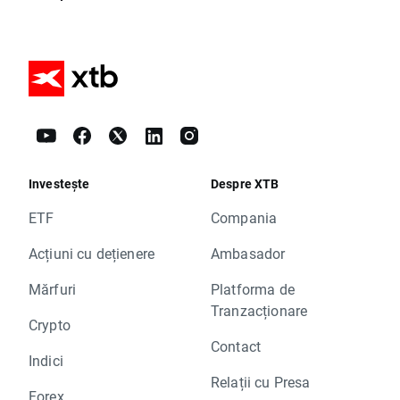
Investește
Despre XTB
ETF
Compania
Acțiuni cu dețienere
Ambasador
Mărfuri
Platforma de
Tranzacționare
Crypto
Contact
Indici
Relații cu Presa
Forex