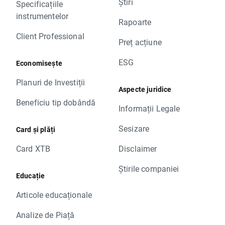
Știri
Specificațiile
instrumentelor
Rapoarte
Client Professional
Preț acțiune
ESG
Economisește
Planuri de Investiții
Aspecte juridice
Beneficiu tip dobândă
Informații Legale
Sesizare
Card și plăți
Card XTB
Disclaimer
Știrile companiei
Educație
Articole educaționale
Analize de Piață