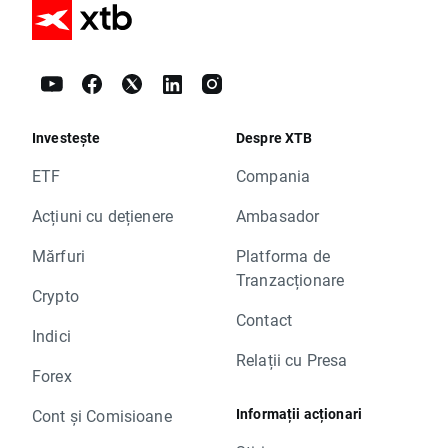
Investește
Despre XTB
ETF
Compania
Acțiuni cu dețienere
Ambasador
Mărfuri
Platforma de
Tranzacționare
Crypto
Contact
Indici
Relații cu Presa
Forex
Informații acționari
Cont și Comisioane