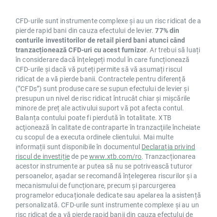
CFD-urile sunt instrumente complexe și au un risc ridicat de a
pierde rapid bani din cauza efectului de levier.
77% din
conturile investitorilor de retail pierd bani atunci când
tranzacționează CFD-uri cu acest furnizor
. Ar trebui să luați
în considerare dacă înțelegeți modul în care funcționează
CFD-urile și dacă vă puteți permite să vă asumați riscul
ridicat de a vă pierde banii. Contractele pentru diferență
(”CFDs”) sunt produse care se supun efectului de levier și
presupun un nivel de risc ridicat întrucât chiar și mișcările
minore de preț ale activului suport vă pot afecta contul.
Balanța contului poate fi pierdută în totalitate. XTB
acţionează în calitate de contraparte în tranzacţiile încheiate
cu scopul de a executa ordinele clientului. Mai multe
informații sunt disponibile în documentul
Declarația privind
riscul de investiție
de pe
www.xtb.com/ro
. Tranzacționarea
acestor instrumente ar putea să nu se potrivească tuturor
persoanelor, așadar se recomandă înțelegerea riscurilor și a
mecanismului de funcționare, precum și parcurgerea
programelor educaționale dedicate sau apelarea la asistență
personalizată. CFD-urile sunt instrumente complexe și au un
risc ridicat de a vă pierde rapid banii din cauza efectului de