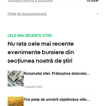
Valoare minimă a ordinului
10 EUR
Orele de tranzacționare.
-
CELE MAI RECENTE ȘTIRI
Nu rata cele mai recente
evenimente bursiere din
secțiunea noatră de știri
Rezumatul zilei: Prăbușirea dolarului...
7 august 2026
Trei piețe de urmărit săptămâna viito...