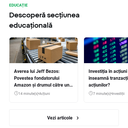
EDUCAȚIE
Descoperă secțiunea
educațională
Averea lui Jeff Bezos:
Investiția în acțiuni
Povestea fondatorului
înseamnă tranzacț
Amazon și drumul către una
acțiunilor?
dintre cele mai mari averi
14 minute(s)
Acțiuni
7 minute(s)
Investiții
din lume
Vezi articole