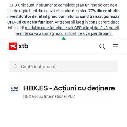
CFD-urile sunt instrumente complexe și au un risc ridicat de a
pierde rapid bani din cauza efectului de levier.
77% din conturile
investitorilor de retail pierd bani atunci când tranzacționează
CFD-uri cu acest furnizor
. Ar trebui să luați în considerare dacă
înțelegeți
modul în care funcționează CFDurile și dacă vă puteți
permite să vă asumați riscul ridicat de a vă pierde banii.
HBX.ES - Acțiuni cu deținere
HBX Group International PLC