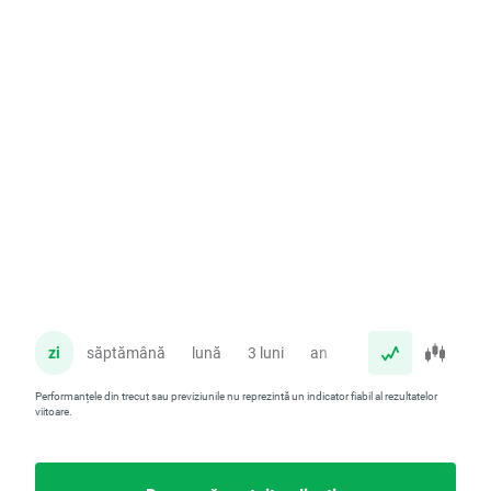
zi
săptămână
lună
3 luni
an
Performanțele din trecut sau previziunile nu reprezintă un indicator fiabil al rezultatelor
viitoare.