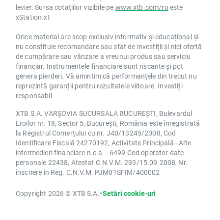
levier. Sursa cotațiilor vizibile pe
www.xtb.com/ro
este
xStation.xt
Orice material are scop exclusiv informativ și educațional și
nu constituie recomandare sau sfat de investiții și nici ofertă
de cumpărare sau vânzare a vreunui produs sau serviciu
financiar. Instrumentele financiare sunt riscante și pot
genera pierderi. Vă amintim că performanțele din trecut nu
reprezintă garanții pentru rezultatele viitoare. Investiți
responsabil.
XTB S.A. VARȘOVIA SUCURSALA BUCUREȘTI, Bulevardul
Eroilor nr. 18, Sector 5, București, România este înregistrată
la Registrul Comerțului cu nr. J40/13245/2008, Cod
Identificare Fiscală 24270192, Activitate Principală - Alte
intermedieri financiare n.c.a. - 6499 Cod operator date
personale 22438, Atestat C.N.V.M. 293/15.09.2008, Nr.
înscriere în Reg. C.N.V.M. PJM01SFIM/400002
Copyright 2026 © XTB S.A.
•
Setări cookie-uri