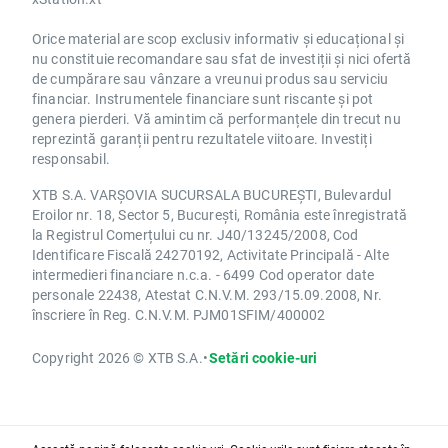
Orice material are scop exclusiv informativ și educațional și
nu constituie recomandare sau sfat de investiții și nici ofertă
de cumpărare sau vânzare a vreunui produs sau serviciu
financiar. Instrumentele financiare sunt riscante și pot
genera pierderi. Vă amintim că performanțele din trecut nu
reprezintă garanții pentru rezultatele viitoare. Investiți
responsabil.
XTB S.A. VARȘOVIA SUCURSALA BUCUREȘTI, Bulevardul
Eroilor nr. 18, Sector 5, București, România este înregistrată
la Registrul Comerțului cu nr. J40/13245/2008, Cod
Identificare Fiscală 24270192, Activitate Principală - Alte
intermedieri financiare n.c.a. - 6499 Cod operator date
personale 22438, Atestat C.N.V.M. 293/15.09.2008, Nr.
înscriere în Reg. C.N.V.M. PJM01SFIM/400002
Copyright 2026 © XTB S.A.
•
Setări cookie-uri