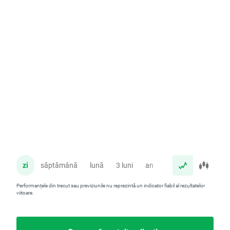
zi
săptămână
lună
3 luni
an
Performanțele din trecut sau previziunile nu reprezintă un indicator fiabil al rezultatelor
viitoare.