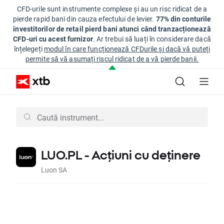
CFD-urile sunt instrumente complexe și au un risc ridicat de a
pierde rapid bani din cauza efectului de levier.
77% din conturile
investitorilor de retail pierd bani atunci când tranzacționează
CFD-uri cu acest furnizor
. Ar trebui să luați în considerare dacă
înțelegeți
modul în care funcționează CFDurile și dacă vă puteți
permite să vă asumați riscul ridicat de a vă pierde banii.
LUO.PL - Acțiuni cu deținere
Luon SA