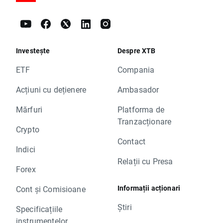
Investește
Despre XTB
ETF
Compania
Acțiuni cu dețienere
Ambasador
Mărfuri
Platforma de
Tranzacționare
Crypto
Contact
Indici
Relații cu Presa
Forex
Informații acționari
Cont și Comisioane
Știri
Specificațiile
instrumentelor