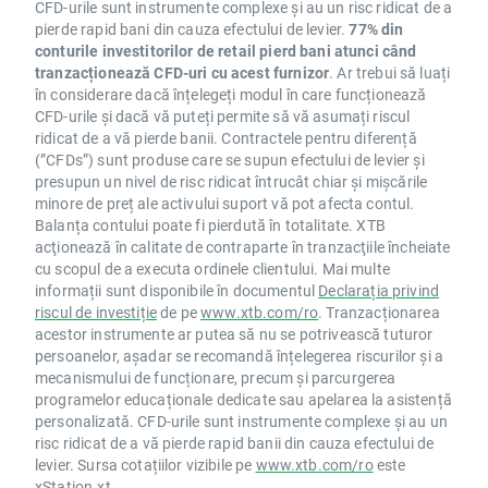
CFD-urile sunt instrumente complexe și au un risc ridicat de a
pierde rapid bani din cauza efectului de levier.
77% din
conturile investitorilor de retail pierd bani atunci când
tranzacționează CFD-uri cu acest furnizor
. Ar trebui să luați
în considerare dacă înțelegeți modul în care funcționează
CFD-urile și dacă vă puteți permite să vă asumați riscul
ridicat de a vă pierde banii. Contractele pentru diferență
(”CFDs”) sunt produse care se supun efectului de levier și
presupun un nivel de risc ridicat întrucât chiar și mișcările
minore de preț ale activului suport vă pot afecta contul.
Balanța contului poate fi pierdută în totalitate. XTB
acţionează în calitate de contraparte în tranzacţiile încheiate
cu scopul de a executa ordinele clientului. Mai multe
informații sunt disponibile în documentul
Declarația privind
riscul de investiție
de pe
www.xtb.com/ro
. Tranzacționarea
acestor instrumente ar putea să nu se potrivească tuturor
persoanelor, așadar se recomandă înțelegerea riscurilor și a
mecanismului de funcționare, precum și parcurgerea
programelor educaționale dedicate sau apelarea la asistență
personalizată. CFD-urile sunt instrumente complexe și au un
risc ridicat de a vă pierde rapid banii din cauza efectului de
levier. Sursa cotațiilor vizibile pe
www.xtb.com/ro
este
xStation.xt