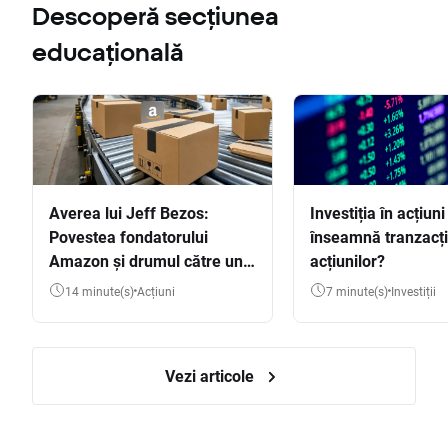
Descoperă secțiunea
educațională
Averea lui Jeff Bezos:
Investiția în acțiuni
Povestea fondatorului
înseamnă tranzacț
Amazon și drumul către una
acțiunilor?
dintre cele mai mari averi
14 minute(s)
Acțiuni
7 minute(s)
Investiții
din lume
Vezi articole