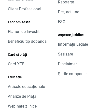
Rapoarte
Client Professional
Preț acțiune
ESG
Economisește
Planuri de Investiții
Aspecte juridice
Beneficiu tip dobândă
Informații Legale
Sesizare
Card și plăți
Card XTB
Disclaimer
Știrile companiei
Educație
Articole educaționale
Analize de Piață
Webinare zilnice