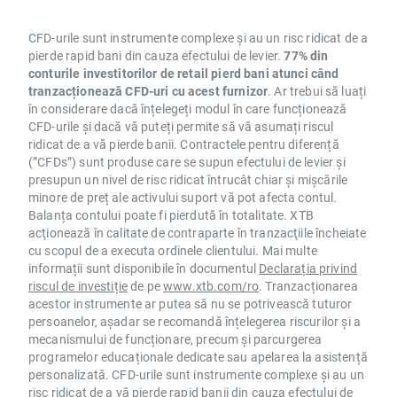
CFD-urile sunt instrumente complexe și au un risc ridicat de a
pierde rapid bani din cauza efectului de levier.
77% din
conturile investitorilor de retail pierd bani atunci când
tranzacționează CFD-uri cu acest furnizor
. Ar trebui să luați
în considerare dacă înțelegeți modul în care funcționează
CFD-urile și dacă vă puteți permite să vă asumați riscul
ridicat de a vă pierde banii. Contractele pentru diferență
(”CFDs”) sunt produse care se supun efectului de levier și
presupun un nivel de risc ridicat întrucât chiar și mișcările
minore de preț ale activului suport vă pot afecta contul.
Balanța contului poate fi pierdută în totalitate. XTB
acţionează în calitate de contraparte în tranzacţiile încheiate
cu scopul de a executa ordinele clientului. Mai multe
informații sunt disponibile în documentul
Declarația privind
riscul de investiție
de pe
www.xtb.com/ro
. Tranzacționarea
acestor instrumente ar putea să nu se potrivească tuturor
persoanelor, așadar se recomandă înțelegerea riscurilor și a
mecanismului de funcționare, precum și parcurgerea
programelor educaționale dedicate sau apelarea la asistență
personalizată. CFD-urile sunt instrumente complexe și au un
risc ridicat de a vă pierde rapid banii din cauza efectului de