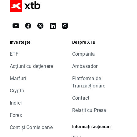
Investește
Despre XTB
ETF
Compania
Acțiuni cu dețienere
Ambasador
Mărfuri
Platforma de
Tranzacționare
Crypto
Contact
Indici
Relații cu Presa
Forex
Informații acționari
Cont și Comisioane