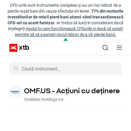
CFD-urile sunt instrumente complexe și au un risc ridicat de a
pierde rapid bani din cauza efectului de levier.
77% din conturile
investitorilor de retail pierd bani atunci când tranzacționează
CFD-uri cu acest furnizor
. Ar trebui să luați în considerare dacă
înțelegeți
modul în care funcționează CFDurile și dacă vă puteți
permite să vă asumați riscul ridicat de a vă pierde banii.
OMF.US - Acțiuni cu deținere
OneMain Holdings Inc