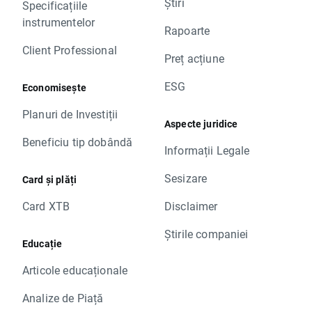
Știri
Specificațiile
instrumentelor
Rapoarte
Client Professional
Preț acțiune
ESG
Economisește
Planuri de Investiții
Aspecte juridice
Beneficiu tip dobândă
Informații Legale
Sesizare
Card și plăți
Card XTB
Disclaimer
Știrile companiei
Educație
Articole educaționale
Analize de Piață