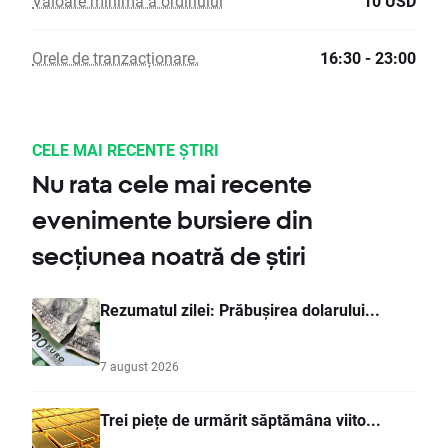
Valoare minimă a ordinului
10 USD
Orele de tranzacționare.
16:30 - 23:00
CELE MAI RECENTE ȘTIRI
Nu rata cele mai recente
evenimente bursiere din
secțiunea noatră de știri
Rezumatul zilei: Prăbușirea dolarului...
7 august 2026
Trei piețe de urmărit săptămâna viito...