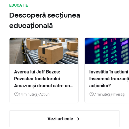
EDUCAȚIE
Descoperă secțiunea
educațională
Averea lui Jeff Bezos:
Investiția în acțiuni
Povestea fondatorului
înseamnă tranzacț
Amazon și drumul către una
acțiunilor?
dintre cele mai mari averi
14 minute(s)
Acțiuni
7 minute(s)
Investiții
din lume
Vezi articole