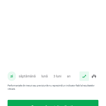
zi
săptămână
lună
3 luni
an
Performanțele din trecut sau previziunile nu reprezintă un indicator fiabil al rezultatelor
viitoare.