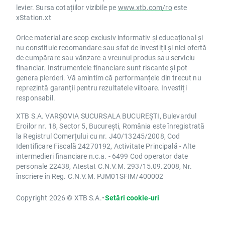
levier. Sursa cotațiilor vizibile pe
www.xtb.com/ro
este
xStation.xt
Orice material are scop exclusiv informativ și educațional și
nu constituie recomandare sau sfat de investiții și nici ofertă
de cumpărare sau vânzare a vreunui produs sau serviciu
financiar. Instrumentele financiare sunt riscante și pot
genera pierderi. Vă amintim că performanțele din trecut nu
reprezintă garanții pentru rezultatele viitoare. Investiți
responsabil.
XTB S.A. VARȘOVIA SUCURSALA BUCUREȘTI, Bulevardul
Eroilor nr. 18, Sector 5, București, România este înregistrată
la Registrul Comerțului cu nr. J40/13245/2008, Cod
Identificare Fiscală 24270192, Activitate Principală - Alte
intermedieri financiare n.c.a. - 6499 Cod operator date
personale 22438, Atestat C.N.V.M. 293/15.09.2008, Nr.
înscriere în Reg. C.N.V.M. PJM01SFIM/400002
Copyright 2026 © XTB S.A.
•
Setări cookie-uri