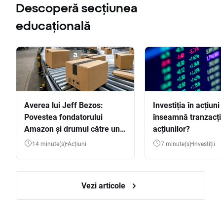
Descoperă secțiunea
educațională
Averea lui Jeff Bezos:
Investiția în acțiuni
Povestea fondatorului
înseamnă tranzacț
Amazon și drumul către una
acțiunilor?
dintre cele mai mari averi
14 minute(s)
Acțiuni
7 minute(s)
Investiții
din lume
Vezi articole