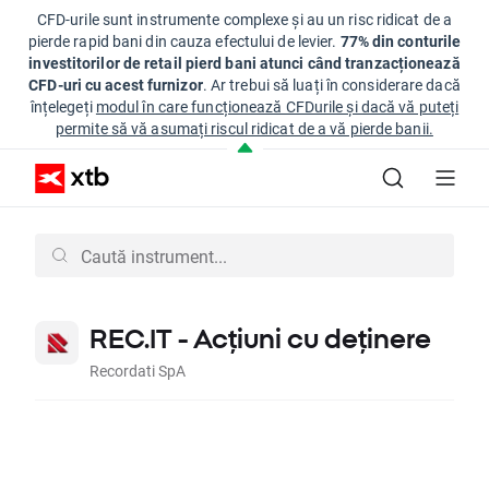
CFD-urile sunt instrumente complexe și au un risc ridicat de a
pierde rapid bani din cauza efectului de levier.
77% din conturile
investitorilor de retail pierd bani atunci când tranzacționează
CFD-uri cu acest furnizor
. Ar trebui să luați în considerare dacă
înțelegeți
modul în care funcționează CFDurile și dacă vă puteți
permite să vă asumați riscul ridicat de a vă pierde banii.
REC.IT - Acțiuni cu deținere
Recordati SpA