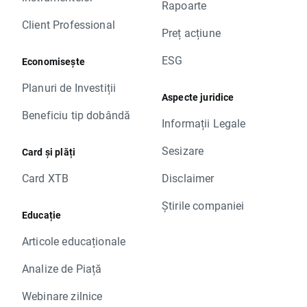
Rapoarte
Client Professional
Preț acțiune
ESG
Economisește
Planuri de Investiții
Aspecte juridice
Beneficiu tip dobândă
Informații Legale
Sesizare
Card și plăți
Card XTB
Disclaimer
Știrile companiei
Educație
Articole educaționale
Analize de Piață
Webinare zilnice