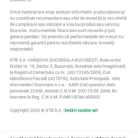
Orice material are scop exclusiv informativ și educațional și
nu constituie recomandare sau sfat de investiții și nici ofertă
de cumpărare sau vânzare a vreunui produs sau serviciu
financiar. Instrumentele financiare sunt riscante și pot
genera pierderi. Vă amintim că performanțele din trecut nu
reprezintă garanții pentru rezultatele viitoare. Investiți
responsabil.
XTB S.A. VARȘOVIA SUCURSALA BUCUREȘTI, Bulevardul
Eroilor nr. 18, Sector 5, București, România este înregistrată
la Registrul Comerțului cu nr. J40/13245/2008, Cod
Identificare Fiscală 24270192, Activitate Principală - Alte
intermedieri financiare n.c.a. - 6499 Cod operator date
personale 22438, Atestat C.N.V.M. 293/15.09.2008, Nr.
înscriere în Reg. C.N.V.M. PJM01SFIM/400002
Copyright 2026 © XTB S.A.
•
Setări cookie-uri