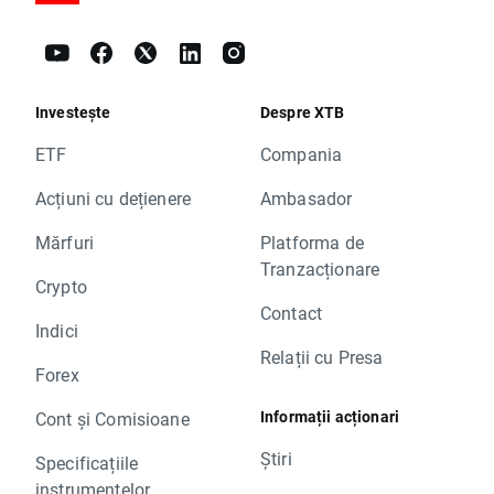
Investește
Despre XTB
ETF
Compania
Acțiuni cu dețienere
Ambasador
Mărfuri
Platforma de
Tranzacționare
Crypto
Contact
Indici
Relații cu Presa
Forex
Informații acționari
Cont și Comisioane
Știri
Specificațiile
instrumentelor