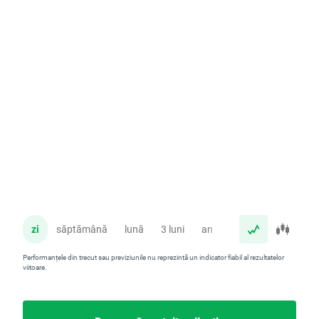
zi
săptămână
lună
3 luni
an
Performanțele din trecut sau previziunile nu reprezintă un indicator fiabil al rezultatelor
viitoare.