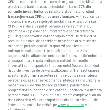
CFD-urile sunt instrumente complexe și au un risc ridicat de a
pierde rapid bani din cauza efectului de levier.
77% din
conturile investitorilor de retail pierd bani atunci când
tranzacționează CFD-uri cu acest furnizor
. Ar trebui să luați
în considerare dacă înțelegeți modul în care funcționează
CFD-urile și dacă vă puteți permite să vă asumați riscul
ridicat de a vă pierde banii. Contractele pentru diferență
(”CFDs”) sunt produse care se supun efectului de levier și
presupun un nivel de risc ridicat întrucât chiar și mișcările
minore de preț ale activului suport vă pot afecta contul.
Balanța contului poate fi pierdută în totalitate. XTB
acţionează în calitate de contraparte în tranzacţiile încheiate
cu scopul de a executa ordinele clientului. Mai multe
informații sunt disponibile în documentul
Declarația privind
riscul de investiție
de pe
www.xtb.com/ro
. Tranzacționarea
acestor instrumente ar putea să nu se potrivească tuturor
persoanelor, așadar se recomandă înțelegerea riscurilor și a
mecanismului de funcționare, precum și parcurgerea
programelor educaționale dedicate sau apelarea la asistență
personalizată. CFD-urile sunt instrumente complexe și au un
risc ridicat de a vă pierde rapid banii din cauza efectului de
levier. Sursa cotațiilor vizibile pe
www.xtb.com/ro
este
xStation.xt