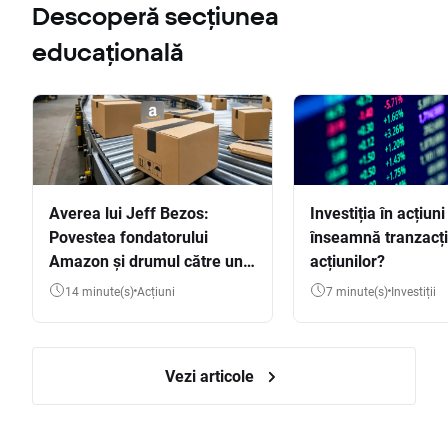
Descoperă secțiunea
educațională
Averea lui Jeff Bezos:
Investiția în acțiuni
Povestea fondatorului
înseamnă tranzacț
Amazon și drumul către una
acțiunilor?
dintre cele mai mari averi
14 minute(s)
Acțiuni
7 minute(s)
Investiții
din lume
Vezi articole