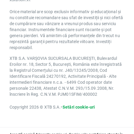
Orice material are scop exclusiv informativ și educațional și
nu constituie recomandare sau sfat de investiții și nici ofertă
de cumpărare sau vânzare a vreunui produs sau serviciu
financiar. Instrumentele financiare sunt riscante și pot
genera pierderi. Vă amintim că performanțele din trecut nu
reprezintă garanții pentru rezultatele viitoare. Investiți
responsabil.
XTB S.A. VARȘOVIA SUCURSALA BUCUREȘTI, Bulevardul
Eroilor nr. 18, Sector 5, București, România este înregistrată
la Registrul Comerțului cu nr. J40/13245/2008, Cod
Identificare Fiscală 24270192, Activitate Principală - Alte
intermedieri financiare n.c.a. - 6499 Cod operator date
personale 22438, Atestat C.N.V.M. 293/15.09.2008, Nr.
înscriere în Reg. C.N.V.M. PJM01SFIM/400002
Copyright 2026 © XTB S.A.
•
Setări cookie-uri