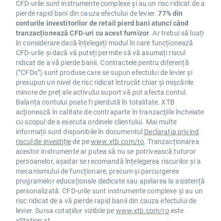
CFD-urile sunt instrumente complexe și au un risc ridicat de a
pierde rapid bani din cauza efectului de levier.
77% din
conturile investitorilor de retail pierd bani atunci când
tranzacționează CFD-uri cu acest furnizor
. Ar trebui să luați
în considerare dacă înțelegeți modul în care funcționează
CFD-urile și dacă vă puteți permite să vă asumați riscul
ridicat de a vă pierde banii. Contractele pentru diferență
(”CFDs”) sunt produse care se supun efectului de levier și
presupun un nivel de risc ridicat întrucât chiar și mișcările
minore de preț ale activului suport vă pot afecta contul.
Balanța contului poate fi pierdută în totalitate. XTB
acţionează în calitate de contraparte în tranzacţiile încheiate
cu scopul de a executa ordinele clientului. Mai multe
informații sunt disponibile în documentul
Declarația privind
riscul de investiție
de pe
www.xtb.com/ro
. Tranzacționarea
acestor instrumente ar putea să nu se potrivească tuturor
persoanelor, așadar se recomandă înțelegerea riscurilor și a
mecanismului de funcționare, precum și parcurgerea
programelor educaționale dedicate sau apelarea la asistență
personalizată. CFD-urile sunt instrumente complexe și au un
risc ridicat de a vă pierde rapid banii din cauza efectului de
levier. Sursa cotațiilor vizibile pe
www.xtb.com/ro
este
xStation.xt