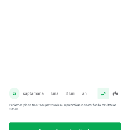
zi
săptămână
lună
3 luni
an
Performanțele din trecut sau previziunile nu reprezintă un indicator fiabil al rezultatelor
viitoare.