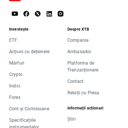
Investește
Despre XTB
ETF
Compania
Acțiuni cu dețienere
Ambasador
Mărfuri
Platforma de
Tranzacționare
Crypto
Contact
Indici
Relații cu Presa
Forex
Informații acționari
Cont și Comisioane
Știri
Specificațiile
instrumentelor