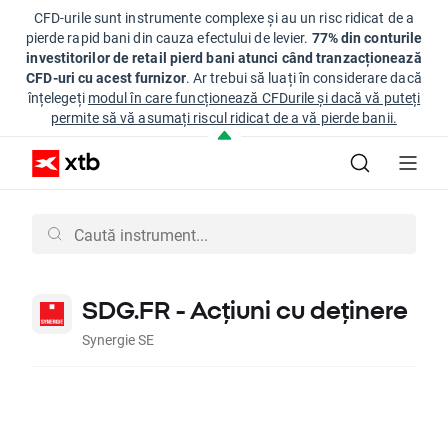
CFD-urile sunt instrumente complexe și au un risc ridicat de a
pierde rapid bani din cauza efectului de levier.
77% din conturile
investitorilor de retail pierd bani atunci când tranzacționează
CFD-uri cu acest furnizor
. Ar trebui să luați în considerare dacă
înțelegeți
modul în care funcționează CFDurile și dacă vă puteți
permite să vă asumați riscul ridicat de a vă pierde banii.
SDG.FR - Acțiuni cu deținere
Synergie SE