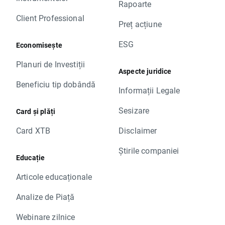
Rapoarte
Client Professional
Preț acțiune
ESG
Economisește
Planuri de Investiții
Aspecte juridice
Beneficiu tip dobândă
Informații Legale
Sesizare
Card și plăți
Card XTB
Disclaimer
Știrile companiei
Educație
Articole educaționale
Analize de Piață
Webinare zilnice