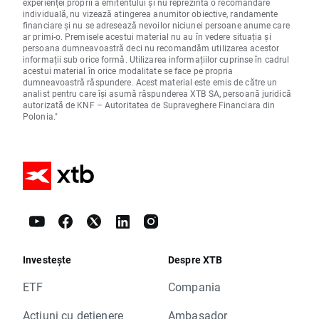
experienței proprii a emitentului și nu reprezintă o recomandare
individuală, nu vizează atingerea anumitor obiective, randamente
financiare și nu se adresează nevoilor niciunei persoane anume care
ar primi-o. Premisele acestui material nu au în vedere situația și
persoana dumneavoastră deci nu recomandăm utilizarea acestor
informații sub orice formă. Utilizarea informațiilor cuprinse în cadrul
acestui material în orice modalitate se face pe propria
dumneavoastră răspundere. Acest material este emis de către un
analist pentru care își asumă răspunderea XTB SA, persoană juridică
autorizată de KNF – Autoritatea de Supraveghere Financiara din
Polonia."
Investește
Despre XTB
ETF
Compania
Acțiuni cu dețienere
Ambasador