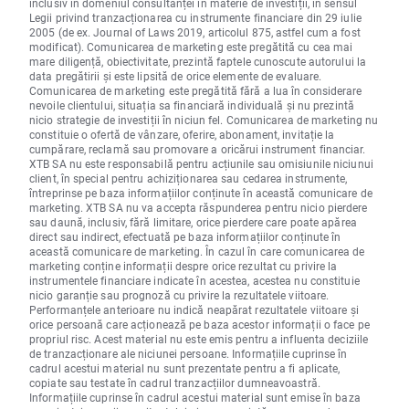
inclusiv în domeniul consultanței în materie de investiții, în sensul
Legii privind tranzacționarea cu instrumente financiare din 29 iulie
2005 (de ex. Journal of Laws 2019, articolul 875, astfel cum a fost
modificat). Comunicarea de marketing este pregătită cu cea mai
mare diligență, obiectivitate, prezintă faptele cunoscute autorului la
data pregătirii și este lipsită de orice elemente de evaluare.
Comunicarea de marketing este pregătită fără a lua în considerare
nevoile clientului, situația sa financiară individuală și nu prezintă
nicio strategie de investiții în niciun fel. Comunicarea de marketing nu
constituie o ofertă de vânzare, oferire, abonament, invitație la
cumpărare, reclamă sau promovare a oricărui instrument financiar.
XTB SA nu este responsabilă pentru acțiunile sau omisiunile niciunui
client, în special pentru achiziționarea sau cedarea instrumente,
întreprinse pe baza informațiilor conținute în această comunicare de
marketing. XTB SA nu va accepta răspunderea pentru nicio pierdere
sau daună, inclusiv, fără limitare, orice pierdere care poate apărea
direct sau indirect, efectuată pe baza informațiilor conținute în
această comunicare de marketing. În cazul în care comunicarea de
marketing conține informații despre orice rezultat cu privire la
instrumentele financiare indicate în acestea, acestea nu constituie
nicio garanție sau prognoză cu privire la rezultatele viitoare.
Performanțele anterioare nu indică neapărat rezultatele viitoare și
orice persoană care acționează pe baza acestor informații o face pe
propriul risc. Acest material nu este emis pentru a influenta deciziile
de tranzacționare ale niciunei persoane. Informațiile cuprinse în
cadrul acestui material nu sunt prezentate pentru a fi aplicate,
copiate sau testate în cadrul tranzacțiilor dumneavoastră.
Informațiile cuprinse în cadrul acestui material sunt emise în baza