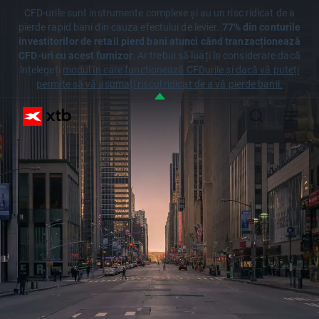
CFD-urile sunt instrumente complexe și au un risc ridicat de a
pierde rapid bani din cauza efectului de levier.
77% din conturile
investitorilor de retail pierd bani atunci când tranzacționează
CFD-uri cu acest furnizor
. Ar trebui să luați în considerare dacă
înțelegeți
modul în care funcționează CFDurile și dacă vă puteți
permite să vă asumați riscul ridicat de a vă pierde banii.