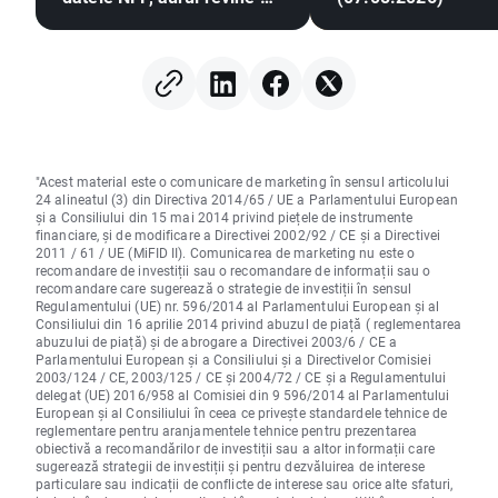
un trend ascendent
"Acest material este o comunicare de marketing în sensul articolului
24 alineatul (3) din Directiva 2014/65 / UE a Parlamentului European
și a Consiliului din 15 mai 2014 privind piețele de instrumente
financiare, și de modificare a Directivei 2002/92 / CE și a Directivei
2011 / 61 / UE (MiFID II). Comunicarea de marketing nu este o
recomandare de investiții sau o recomandare de informații sau o
recomandare care sugerează o strategie de investiții în sensul
Regulamentului (UE) nr. 596/2014 al Parlamentului European și al
Consiliului din 16 aprilie 2014 privind abuzul de piață ( reglementarea
abuzului de piață) și de abrogare a Directivei 2003/6 / CE a
Parlamentului European și a Consiliului și a Directivelor Comisiei
2003/124 / CE, 2003/125 / CE și 2004/72 / CE și a Regulamentului
delegat (UE) 2016/958 al Comisiei din 9 596/2014 al Parlamentului
European și al Consiliului în ceea ce privește standardele tehnice de
reglementare pentru aranjamentele tehnice pentru prezentarea
obiectivă a recomandărilor de investiții sau a altor informații care
sugerează strategii de investiții și pentru dezvăluirea de interese
particulare sau indicații de conflicte de interese sau orice alte sfaturi,