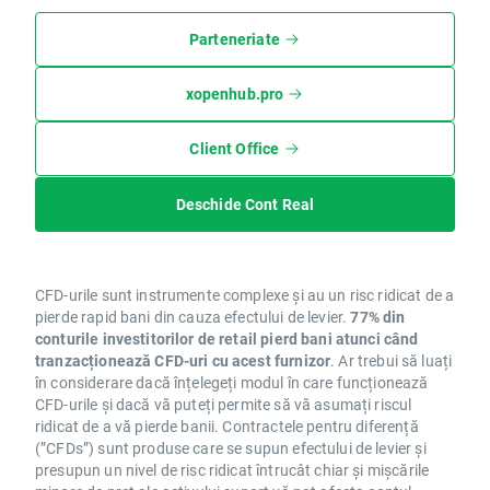
Parteneriate
xopenhub.pro
Client Office
Deschide Cont Real
CFD-urile sunt instrumente complexe și au un risc ridicat de a
pierde rapid bani din cauza efectului de levier.
77% din
conturile investitorilor de retail pierd bani atunci când
tranzacționează CFD-uri cu acest furnizor
. Ar trebui să luați
în considerare dacă înțelegeți modul în care funcționează
CFD-urile și dacă vă puteți permite să vă asumați riscul
ridicat de a vă pierde banii. Contractele pentru diferență
(”CFDs”) sunt produse care se supun efectului de levier și
presupun un nivel de risc ridicat întrucât chiar și mișcările