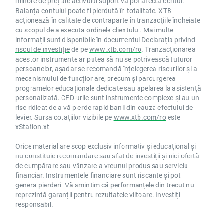
minore de preț ale activului suport vă pot afecta contul.
Balanța contului poate fi pierdută în totalitate. XTB
acţionează în calitate de contraparte în tranzacţiile încheiate
cu scopul de a executa ordinele clientului. Mai multe
informații sunt disponibile în documentul
Declarația privind
riscul de investiție
de pe
www.xtb.com/ro
. Tranzacționarea
acestor instrumente ar putea să nu se potrivească tuturor
persoanelor, așadar se recomandă înțelegerea riscurilor și a
mecanismului de funcționare, precum și parcurgerea
programelor educaționale dedicate sau apelarea la asistență
personalizată. CFD-urile sunt instrumente complexe și au un
risc ridicat de a vă pierde rapid banii din cauza efectului de
levier. Sursa cotațiilor vizibile pe
www.xtb.com/ro
este
xStation.xt
Orice material are scop exclusiv informativ și educațional și
nu constituie recomandare sau sfat de investiții și nici ofertă
de cumpărare sau vânzare a vreunui produs sau serviciu
financiar. Instrumentele financiare sunt riscante și pot
genera pierderi. Vă amintim că performanțele din trecut nu
reprezintă garanții pentru rezultatele viitoare. Investiți
responsabil.