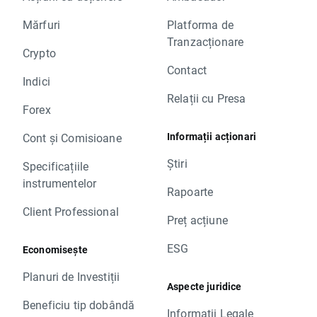
Mărfuri
Platforma de
Tranzacționare
Crypto
Contact
Indici
Relații cu Presa
Forex
Informații acționari
Cont și Comisioane
Știri
Specificațiile
instrumentelor
Rapoarte
Client Professional
Preț acțiune
ESG
Economisește
Planuri de Investiții
Aspecte juridice
Beneficiu tip dobândă
Informații Legale