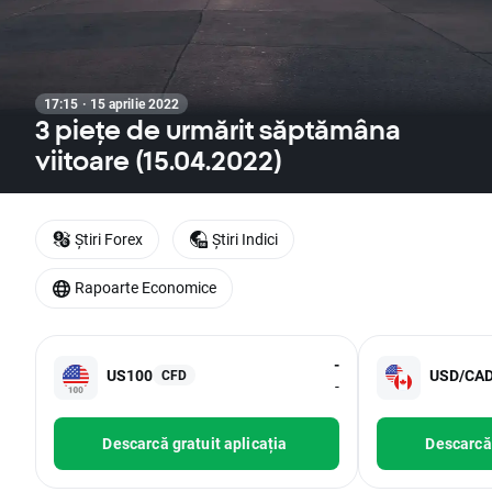
17:15 · 15 aprilie 2022
3 piețe de urmărit săptămâna
viitoare (15.04.2022)
Știri Forex
Știri Indici
Rapoarte Economice
-
US100
USD/CA
CFD
-
Descarcă gratuit aplicația
Descarcă 