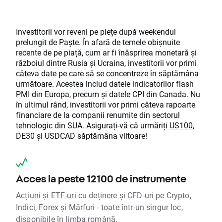
Investitorii vor reveni pe piețe după weekendul
prelungit de Paște. În afară de temele obișnuite
recente de pe piață, cum ar fi înăsprirea monetară și
războiul dintre Rusia și Ucraina, investitorii vor primi
câteva date pe care să se concentreze în săptămâna
următoare. Acestea includ datele indicatorilor flash
PMI din Europa, precum și datele CPI din Canada. Nu
în ultimul rând, investitorii vor primi câteva rapoarte
financiare de la companii renumite din sectorul
tehnologic din SUA. Asigurați-vă că urmăriți
US100
,
DE30 și USDCAD săptămâna viitoare!
Acces la peste 12100 de instrumente
Acțiuni și ETF-uri cu deținere și CFD-uri pe Crypto,
Indici, Forex și Mărfuri - toate într-un singur loc,
disponibile în limba română.