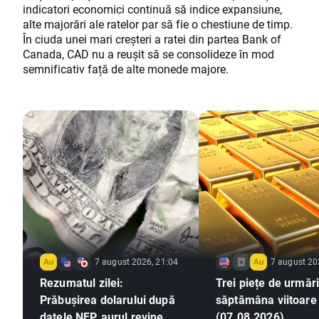
indicatori economici continuă să indice expansiune,
alte majorări ale ratelor par să fie o chestiune de timp.
În ciuda unei mari creșteri a ratei din partea Bank of
Canada, CAD nu a reușit să se consolideze în mod
semnificativ față de alte monede majore.
7 august 2026, 21:04
7 august 20
Rezumatul zilei:
Trei piețe de urmări
Prăbușirea dolarului după
săptămâna viitoare
datele NFP, aurul revine pe
(07.08.2026)