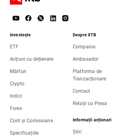
Investește
Despre XTB
ETF
Compania
Acțiuni cu dețienere
Ambasador
Mărfuri
Platforma de
Tranzacționare
Crypto
Contact
Indici
Relații cu Presa
Forex
Informații acționari
Cont și Comisioane
Știri
Specificațiile