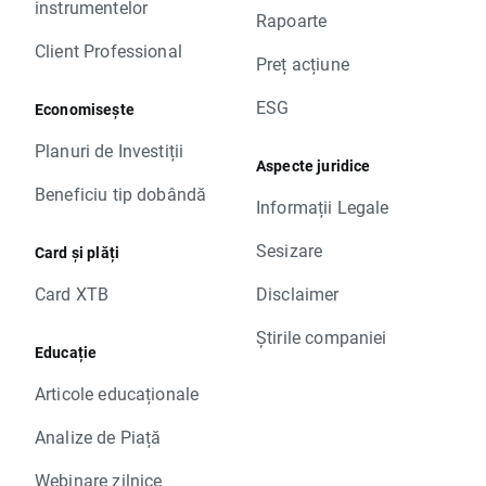
instrumentelor
Rapoarte
Client Professional
Preț acțiune
ESG
Economisește
Planuri de Investiții
Aspecte juridice
Beneficiu tip dobândă
Informații Legale
Sesizare
Card și plăți
Card XTB
Disclaimer
Știrile companiei
Educație
Articole educaționale
Analize de Piață
Webinare zilnice