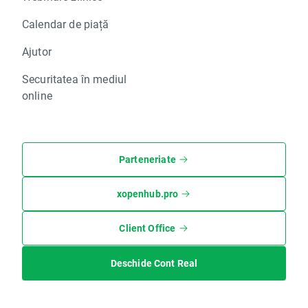
Calendar de piață
Ajutor
Securitatea în mediul
online
Parteneriate
xopenhub.pro
Client Office
Deschide Cont Real