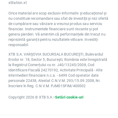
xStation.xt
Orice material are scop exclusiv informativ și educațional și
nu constituie recomandare sau sfat de investiții și nici ofertă
de cumpărare sau vânzare a vreunui produs sau serviciu
financiar. Instrumentele financiare sunt riscante și pot
genera pierderi. Vă amintim că performanțele din trecut nu
reprezintă garanții pentru rezultatele viitoare. Investiți
responsabil.
XTB S.A. VARȘOVIA SUCURSALA BUCUREȘTI, Bulevardul
Eroilor nr. 18, Sector 5, București, România este înregistrată
la Registrul Comerțului cu nr. J40/13245/2008, Cod
Identificare Fiscală 24270192, Activitate Principală - Alte
intermedieri financiare n.c.a. - 6499 Cod operator date
personale 22438, Atestat C.N.V.M. 293/15.09.2008, Nr.
înscriere în Reg. C.N.V.M. PJM01SFIM/400002
Copyright 2026 © XTB S.A.
•
Setări cookie-uri