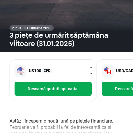
21:13 · 31 ianuarie 2025
3 piețe de urmărit săptămâna
viitoare (31.01.2025)
-
US100
USD/CA
CFD
-
Descarcă gratuit aplicația
Descarcă 
Astăzi, începem o nouă lună pe piețele financiare.
Februarie va fi probabil la fel de interesantă ca și