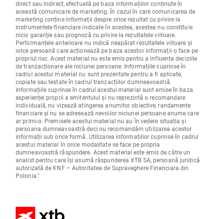
direct sau indirect, efectuată pe baza informațiilor conținute în
această comunicare de marketing. În cazul în care comunicarea de
marketing conține informații despre orice rezultat cu privire la
instrumentele financiare indicate în acestea, acestea nu constituie
nicio garanție sau prognoză cu privire la rezultatele viitoare.
Performanțele anterioare nu indică neapărat rezultatele viitoare și
orice persoană care acționează pe baza acestor informații o face pe
propriul risc. Acest material nu este emis pentru a influenta deciziile
de tranzacționare ale niciunei persoane. Informațiile cuprinse în
cadrul acestui material nu sunt prezentate pentru a fi aplicate,
copiate sau testate în cadrul tranzacțiilor dumneavoastră.
Informațiile cuprinse în cadrul acestui material sunt emise în baza
experienței proprii a emitentului și nu reprezintă o recomandare
individuală, nu vizează atingerea anumitor obiective, randamente
financiare și nu se adresează nevoilor niciunei persoane anume care
ar primi-o. Premisele acestui material nu au în vedere situația și
persoana dumneavoastră deci nu recomandăm utilizarea acestor
informații sub orice formă. Utilizarea informațiilor cuprinse în cadrul
acestui material în orice modalitate se face pe propria
dumneavoastră răspundere. Acest material este emis de către un
analist pentru care își asumă răspunderea XTB SA, persoană juridică
autorizată de KNF – Autoritatea de Supraveghere Financiara din
Polonia."