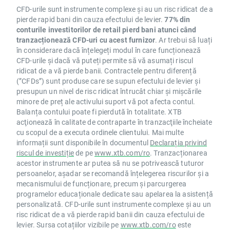
CFD-urile sunt instrumente complexe și au un risc ridicat de a
pierde rapid bani din cauza efectului de levier.
77% din
conturile investitorilor de retail pierd bani atunci când
tranzacționează CFD-uri cu acest furnizor
. Ar trebui să luați
în considerare dacă înțelegeți modul în care funcționează
CFD-urile și dacă vă puteți permite să vă asumați riscul
ridicat de a vă pierde banii. Contractele pentru diferență
(”CFDs”) sunt produse care se supun efectului de levier și
presupun un nivel de risc ridicat întrucât chiar și mișcările
minore de preț ale activului suport vă pot afecta contul.
Balanța contului poate fi pierdută în totalitate. XTB
acţionează în calitate de contraparte în tranzacţiile încheiate
cu scopul de a executa ordinele clientului. Mai multe
informații sunt disponibile în documentul
Declarația privind
riscul de investiție
de pe
www.xtb.com/ro
. Tranzacționarea
acestor instrumente ar putea să nu se potrivească tuturor
persoanelor, așadar se recomandă înțelegerea riscurilor și a
mecanismului de funcționare, precum și parcurgerea
programelor educaționale dedicate sau apelarea la asistență
personalizată. CFD-urile sunt instrumente complexe și au un
risc ridicat de a vă pierde rapid banii din cauza efectului de
levier. Sursa cotațiilor vizibile pe
www.xtb.com/ro
este