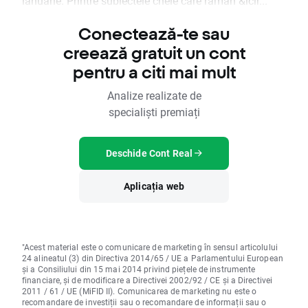
ianuarie. Printre subiectele cheie care rămân &icir...
Conectează-te sau
creează gratuit un cont
pentru a citi mai mult
Analize realizate de
specialiști premiați
Deschide Cont Real
Aplicația web
"Acest material este o comunicare de marketing în sensul articolului
24 alineatul (3) din Directiva 2014/65 / UE a Parlamentului European
și a Consiliului din 15 mai 2014 privind piețele de instrumente
financiare, și de modificare a Directivei 2002/92 / CE și a Directivei
2011 / 61 / UE (MiFID II). Comunicarea de marketing nu este o
recomandare de investiții sau o recomandare de informații sau o