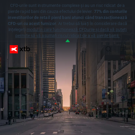
CFD-urile sunt instrumente complexe și au un risc ridicat de a
pierde rapid bani din cauza efectului de levier.
77% din conturile
investitorilor de retail pierd bani atunci când tranzacționează
CFD-uri cu acest furnizor
. Ar trebui să luați în considerare dacă
înțelegeți
modul în care funcționează CFDurile și dacă vă puteți
permite să vă asumați riscul ridicat de a vă pierde banii.