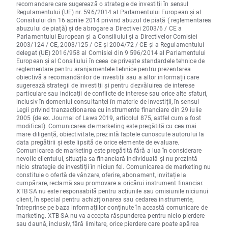
recomandare care sugerează o strategie de investiții în sensul
Regulamentului (UE) nr. 596/2014 al Parlamentului European și al
Consiliului din 16 aprilie 2014 privind abuzul de piață ( reglementarea
abuzului de piață) și de abrogare a Directivei 2003/6 / CE a
Parlamentului European și a Consiliului și a Directivelor Comisiei
2003/124 / CE, 2003/125 / CE și 2004/72 / CE și a Regulamentului
delegat (UE) 2016/958 al Comisiei din 9 596/2014 al Parlamentului
European și al Consiliului în ceea ce privește standardele tehnice de
reglementare pentru aranjamentele tehnice pentru prezentarea
obiectivă a recomandărilor de investiții sau a altor informații care
sugerează strategii de investiții și pentru dezvăluirea de interese
particulare sau indicații de conflicte de interese sau orice alte sfaturi,
inclusiv în domeniul consultanței în materie de investiții, în sensul
Legii privind tranzacționarea cu instrumente financiare din 29 iulie
2005 (de ex. Journal of Laws 2019, articolul 875, astfel cum a fost
modificat). Comunicarea de marketing este pregătită cu cea mai
mare diligență, obiectivitate, prezintă faptele cunoscute autorului la
data pregătirii și este lipsită de orice elemente de evaluare.
Comunicarea de marketing este pregătită fără a lua în considerare
nevoile clientului, situația sa financiară individuală și nu prezintă
nicio strategie de investiții în niciun fel. Comunicarea de marketing nu
constituie o ofertă de vânzare, oferire, abonament, invitație la
cumpărare, reclamă sau promovare a oricărui instrument financiar.
XTB SA nu este responsabilă pentru acțiunile sau omisiunile niciunui
client, în special pentru achiziționarea sau cedarea instrumente,
întreprinse pe baza informațiilor conținute în această comunicare de
marketing. XTB SA nu va accepta răspunderea pentru nicio pierdere
sau daună, inclusiv, fără limitare, orice pierdere care poate apărea