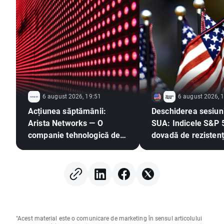
6 august 2026, 19:51
6 august 2026, 
Acțiunea săptămânii:
Deschiderea sesiuni
Arista Networks — O
SUA: Indicele S&P 
companie tehnologică de
dovadă de rezistenț
rang secund cu rezultate
timp ce sectorul
de top
semiconductorilor
în urmă 🚩 Western 
în scădere cu 12%
"Acest material este o comunicare de marketing în sensul articolului