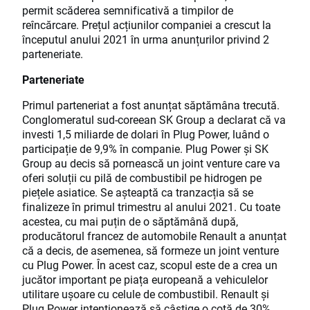
permit scăderea semnificativă a timpilor de
reîncărcare. Prețul acțiunilor companiei a crescut la
începutul anului 2021 în urma anunțurilor privind 2
parteneriate.
Parteneriate
Primul parteneriat a fost anunțat săptămâna trecută.
Conglomeratul sud-coreean SK Group a declarat că va
investi 1,5 miliarde de dolari în Plug Power, luând o
participație de 9,9% în companie. Plug Power și SK
Group au decis să pornească un joint venture care va
oferi soluții cu pilă de combustibil pe hidrogen pe
piețele asiatice. Se așteaptă ca tranzacția să se
finalizeze în primul trimestru al anului 2021. Cu toate
acestea, cu mai puțin de o săptămână după,
producătorul francez de automobile Renault a anunțat
că a decis, de asemenea, să formeze un joint venture
cu Plug Power. În acest caz, scopul este de a crea un
jucător important pe piața europeană a vehiculelor
utilitare ușoare cu celule de combustibil. Renault și
Plug Power intenționează să câștige o cotă de 30%