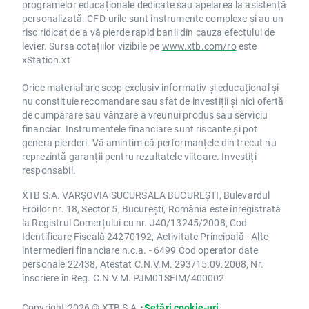
programelor educaționale dedicate sau apelarea la asistență
personalizată. CFD-urile sunt instrumente complexe și au un
risc ridicat de a vă pierde rapid banii din cauza efectului de
levier. Sursa cotațiilor vizibile pe
www.xtb.com/ro
este
xStation.xt
Orice material are scop exclusiv informativ și educațional și
nu constituie recomandare sau sfat de investiții și nici ofertă
de cumpărare sau vânzare a vreunui produs sau serviciu
financiar. Instrumentele financiare sunt riscante și pot
genera pierderi. Vă amintim că performanțele din trecut nu
reprezintă garanții pentru rezultatele viitoare. Investiți
responsabil.
XTB S.A. VARȘOVIA SUCURSALA BUCUREȘTI, Bulevardul
Eroilor nr. 18, Sector 5, București, România este înregistrată
la Registrul Comerțului cu nr. J40/13245/2008, Cod
Identificare Fiscală 24270192, Activitate Principală - Alte
intermedieri financiare n.c.a. - 6499 Cod operator date
personale 22438, Atestat C.N.V.M. 293/15.09.2008, Nr.
înscriere în Reg. C.N.V.M. PJM01SFIM/400002
Copyright 2026 © XTB S.A.
•
Setări cookie-uri