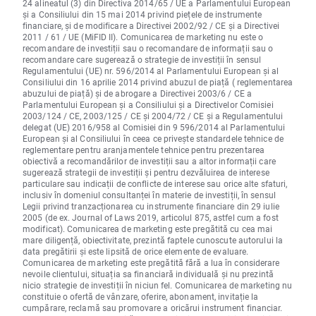
24 alineatul (3) din Directiva 2014/65 / UE a Parlamentului European
și a Consiliului din 15 mai 2014 privind piețele de instrumente
financiare, și de modificare a Directivei 2002/92 / CE și a Directivei
2011 / 61 / UE (MiFID II). Comunicarea de marketing nu este o
recomandare de investiții sau o recomandare de informații sau o
recomandare care sugerează o strategie de investiții în sensul
Regulamentului (UE) nr. 596/2014 al Parlamentului European și al
Consiliului din 16 aprilie 2014 privind abuzul de piață ( reglementarea
abuzului de piață) și de abrogare a Directivei 2003/6 / CE a
Parlamentului European și a Consiliului și a Directivelor Comisiei
2003/124 / CE, 2003/125 / CE și 2004/72 / CE și a Regulamentului
delegat (UE) 2016/958 al Comisiei din 9 596/2014 al Parlamentului
European și al Consiliului în ceea ce privește standardele tehnice de
reglementare pentru aranjamentele tehnice pentru prezentarea
obiectivă a recomandărilor de investiții sau a altor informații care
sugerează strategii de investiții și pentru dezvăluirea de interese
particulare sau indicații de conflicte de interese sau orice alte sfaturi,
inclusiv în domeniul consultanței în materie de investiții, în sensul
Legii privind tranzacționarea cu instrumente financiare din 29 iulie
2005 (de ex. Journal of Laws 2019, articolul 875, astfel cum a fost
modificat). Comunicarea de marketing este pregătită cu cea mai
mare diligență, obiectivitate, prezintă faptele cunoscute autorului la
data pregătirii și este lipsită de orice elemente de evaluare.
Comunicarea de marketing este pregătită fără a lua în considerare
nevoile clientului, situația sa financiară individuală și nu prezintă
nicio strategie de investiții în niciun fel. Comunicarea de marketing nu
constituie o ofertă de vânzare, oferire, abonament, invitație la
cumpărare, reclamă sau promovare a oricărui instrument financiar.