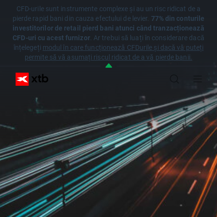
CFD-urile sunt instrumente complexe și au un risc ridicat de a
pierde rapid bani din cauza efectului de levier.
77% din conturile
investitorilor de retail pierd bani atunci când tranzacționează
CFD-uri cu acest furnizor
. Ar trebui să luați în considerare dacă
înțelegeți
modul în care funcționează CFDurile și dacă vă puteți
permite să vă asumați riscul ridicat de a vă pierde banii.