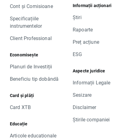
Informații acționari
Cont și Comisioane
Știri
Specificațiile
instrumentelor
Rapoarte
Client Professional
Preț acțiune
ESG
Economisește
Planuri de Investiții
Aspecte juridice
Beneficiu tip dobândă
Informații Legale
Sesizare
Card și plăți
Card XTB
Disclaimer
Știrile companiei
Educație
Articole educaționale