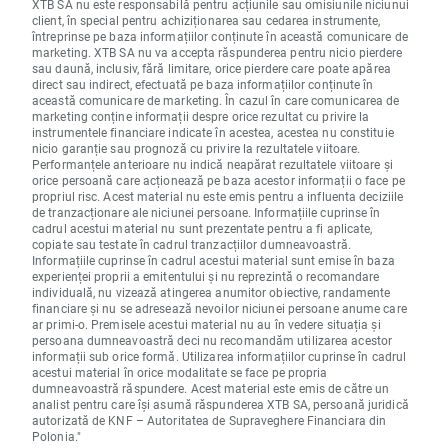
XTB SA nu este responsabilă pentru acțiunile sau omisiunile niciunui
client, în special pentru achiziționarea sau cedarea instrumente,
întreprinse pe baza informațiilor conținute în această comunicare de
marketing. XTB SA nu va accepta răspunderea pentru nicio pierdere
sau daună, inclusiv, fără limitare, orice pierdere care poate apărea
direct sau indirect, efectuată pe baza informațiilor conținute în
această comunicare de marketing. În cazul în care comunicarea de
marketing conține informații despre orice rezultat cu privire la
instrumentele financiare indicate în acestea, acestea nu constituie
nicio garanție sau prognoză cu privire la rezultatele viitoare.
Performanțele anterioare nu indică neapărat rezultatele viitoare și
orice persoană care acționează pe baza acestor informații o face pe
propriul risc. Acest material nu este emis pentru a influenta deciziile
de tranzacționare ale niciunei persoane. Informațiile cuprinse în
cadrul acestui material nu sunt prezentate pentru a fi aplicate,
copiate sau testate în cadrul tranzacțiilor dumneavoastră.
Informațiile cuprinse în cadrul acestui material sunt emise în baza
experienței proprii a emitentului și nu reprezintă o recomandare
individuală, nu vizează atingerea anumitor obiective, randamente
financiare și nu se adresează nevoilor niciunei persoane anume care
ar primi-o. Premisele acestui material nu au în vedere situația și
persoana dumneavoastră deci nu recomandăm utilizarea acestor
informații sub orice formă. Utilizarea informațiilor cuprinse în cadrul
acestui material în orice modalitate se face pe propria
dumneavoastră răspundere. Acest material este emis de către un
analist pentru care își asumă răspunderea XTB SA, persoană juridică
autorizată de KNF – Autoritatea de Supraveghere Financiara din
Polonia."