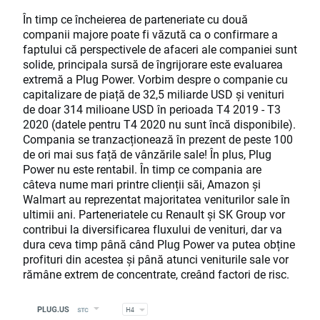
În timp ce încheierea de parteneriate cu două
companii majore poate fi văzută ca o confirmare a
faptului că perspectivele de afaceri ale companiei sunt
solide, principala sursă de îngrijorare este evaluarea
extremă a Plug Power. Vorbim despre o companie cu
capitalizare de piață de 32,5 miliarde USD și venituri
de doar 314 milioane USD în perioada T4 2019 - T3
2020 (datele pentru T4 2020 nu sunt încă disponibile).
Compania se tranzacționează în prezent de peste 100
de ori mai sus față de vânzările sale! În plus, Plug
Power nu este rentabil. În timp ce compania are
câteva nume mari printre clienții săi, Amazon și
Walmart au reprezentat majoritatea veniturilor sale în
ultimii ani. Parteneriatele cu Renault și SK Group vor
contribui la diversificarea fluxului de venituri, dar va
dura ceva timp până când Plug Power va putea obține
profituri din acestea și până atunci veniturile sale vor
rămâne extrem de concentrate, creând factori de risc.