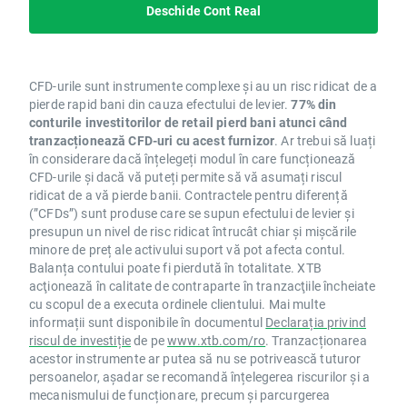
Deschide Cont Real
CFD-urile sunt instrumente complexe și au un risc ridicat de a
pierde rapid bani din cauza efectului de levier.
77% din
conturile investitorilor de retail pierd bani atunci când
tranzacționează CFD-uri cu acest furnizor
. Ar trebui să luați
în considerare dacă înțelegeți modul în care funcționează
CFD-urile și dacă vă puteți permite să vă asumați riscul
ridicat de a vă pierde banii. Contractele pentru diferență
(”CFDs”) sunt produse care se supun efectului de levier și
presupun un nivel de risc ridicat întrucât chiar și mișcările
minore de preț ale activului suport vă pot afecta contul.
Balanța contului poate fi pierdută în totalitate. XTB
acţionează în calitate de contraparte în tranzacţiile încheiate
cu scopul de a executa ordinele clientului. Mai multe
informații sunt disponibile în documentul
Declarația privind
riscul de investiție
de pe
www.xtb.com/ro
. Tranzacționarea
acestor instrumente ar putea să nu se potrivească tuturor
persoanelor, așadar se recomandă înțelegerea riscurilor și a
mecanismului de funcționare, precum și parcurgerea