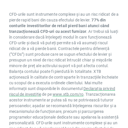
CFD-urile sunt instrumente complexe și au un risc ridicat de a
pierde rapid bani din cauza efectului de levier.
77% din
conturile investitorilor de retail pierd bani atunci când
tranzacționează CFD-uri cu acest furnizor
. Ar trebui să luați
în considerare dacă înțelegeți modul în care funcționează
CFD-urile și dacă vă puteți permite să vă asumați riscul
ridicat de a vă pierde banii. Contractele pentru diferență
(”CFDs”) sunt produse care se supun efectului de levier și
presupun un nivel de risc ridicat întrucât chiar și mișcările
minore de preț ale activului suport vă pot afecta contul.
Balanța contului poate fi pierdută în totalitate. XTB
acţionează în calitate de contraparte în tranzacţiile încheiate
cu scopul de a executa ordinele clientului. Mai multe
informații sunt disponibile în documentul
Declarația privind
riscul de investiție
de pe
www.xtb.com/ro
. Tranzacționarea
acestor instrumente ar putea să nu se potrivească tuturor
persoanelor, așadar se recomandă înțelegerea riscurilor și a
mecanismului de funcționare, precum și parcurgerea
programelor educaționale dedicate sau apelarea la asistență
personalizată. CFD-urile sunt instrumente complexe și au un