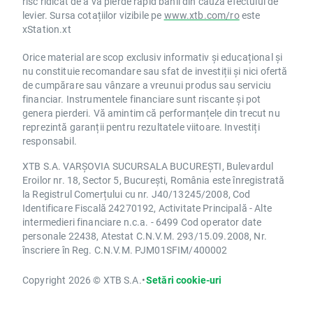
risc ridicat de a vă pierde rapid banii din cauza efectului de
levier. Sursa cotațiilor vizibile pe
www.xtb.com/ro
este
xStation.xt
Orice material are scop exclusiv informativ și educațional și
nu constituie recomandare sau sfat de investiții și nici ofertă
de cumpărare sau vânzare a vreunui produs sau serviciu
financiar. Instrumentele financiare sunt riscante și pot
genera pierderi. Vă amintim că performanțele din trecut nu
reprezintă garanții pentru rezultatele viitoare. Investiți
responsabil.
XTB S.A. VARȘOVIA SUCURSALA BUCUREȘTI, Bulevardul
Eroilor nr. 18, Sector 5, București, România este înregistrată
la Registrul Comerțului cu nr. J40/13245/2008, Cod
Identificare Fiscală 24270192, Activitate Principală - Alte
intermedieri financiare n.c.a. - 6499 Cod operator date
personale 22438, Atestat C.N.V.M. 293/15.09.2008, Nr.
înscriere în Reg. C.N.V.M. PJM01SFIM/400002
Copyright 2026 © XTB S.A.
•
Setări cookie-uri