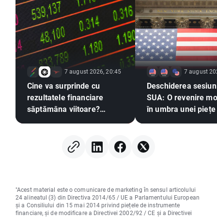
7 august 2026, 20:45
7 august 20
Cine va surprinde cu
Deschiderea sesiuni
rezultatele financiare
SUA: O revenire m
săptămâna viitoare?
în umbra unei piețe
(07.08.2026)
muncii slabe
"Acest material este o comunicare de marketing în sensul articolului
24 alineatul (3) din Directiva 2014/65 / UE a Parlamentului European
și a Consiliului din 15 mai 2014 privind piețele de instrumente
financiare, și de modificare a Directivei 2002/92 / CE și a Directivei