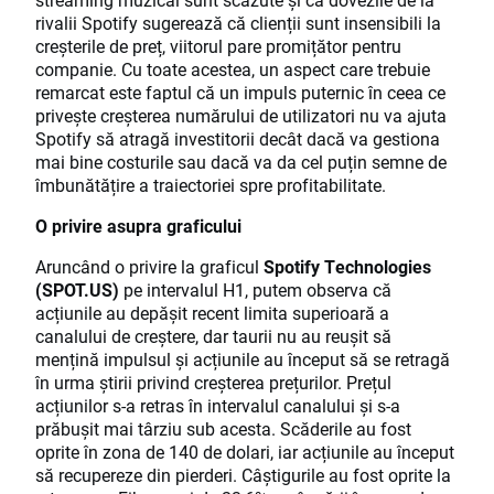
rivalii Spotify sugerează că clienții sunt insensibili la
creșterile de preț, viitorul pare promițător pentru
companie. Cu toate acestea, un aspect care trebuie
remarcat este faptul că un impuls puternic în ceea ce
privește creșterea numărului de utilizatori nu va ajuta
Spotify să atragă investitorii decât dacă va gestiona
mai bine costurile sau dacă va da cel puțin semne de
îmbunătățire a traiectoriei spre profitabilitate.
O privire asupra graficului
Aruncând o privire la graficul
Spotify Technologies
(SPOT.US)
pe intervalul H1, putem observa că
acțiunile au depășit recent limita superioară a
canalului de creștere, dar taurii nu au reușit să
mențină impulsul și acțiunile au început să se retragă
în urma știrii privind creșterea prețurilor. Prețul
acțiunilor s-a retras în intervalul canalului și s-a
prăbușit mai târziu sub acesta. Scăderile au fost
oprite în zona de 140 de dolari, iar acțiunile au început
să recupereze din pierderi. Câștigurile au fost oprite la