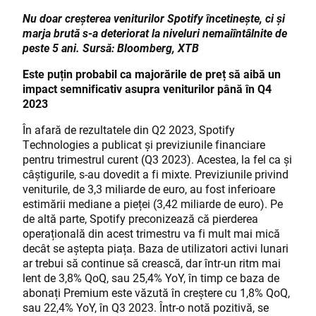
Nu doar creșterea veniturilor Spotify încetinește, ci și
marja brută s-a deteriorat la niveluri nemaiîntâlnite de
peste 5 ani. Sursă: Bloomberg, XTB
Este puțin probabil ca majorările de preț să aibă un
impact semnificativ asupra veniturilor până în Q4
2023
În afară de rezultatele din Q2 2023, Spotify
Technologies a publicat și previziunile financiare
pentru trimestrul curent (Q3 2023). Acestea, la fel ca și
câștigurile, s-au dovedit a fi mixte. Previziunile privind
veniturile, de 3,3 miliarde de euro, au fost inferioare
estimării mediane a pieței (3,42 miliarde de euro). Pe
de altă parte, Spotify preconizează că pierderea
operațională din acest trimestru va fi mult mai mică
decât se aștepta piața. Baza de utilizatori activi lunari
ar trebui să continue să crească, dar într-un ritm mai
lent de 3,8% QoQ, sau 25,4% YoY, în timp ce baza de
abonați Premium este văzută în creștere cu 1,8% QoQ,
sau 22,4% YoY, în Q3 2023. Într-o notă pozitivă, se