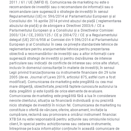
2011 / 61 / UE (MiFID II). Comunicarea de marketing nu este o
recomandare de investiții sau o recomandare de informații sau o
recomandare care sugerează o strategie de investiții în sensul
Regulamentului (UE) nr. 596/2014 al Parlamentului European și al
Consiliului din 16 aprilie 2014 privind abuzul de piață ( reglementarea
abuzului de piață) și de abrogare a Directivei 2003/6 / CE a
Parlamentului European și a Consiliului și a Directivelor Comisiei
2003/124 / CE, 2003/125 / CE și 2004/72 / CE și a Regulamentului
delegat (UE) 2016/958 al Comisiei din 9 596/2014 al Parlamentului
European și al Consiliului în ceea ce privește standardele tehnice de
reglementare pentru aranjamentele tehnice pentru prezentarea
obiectivă a recomandărilor de investiții sau a altor informații care
sugerează strategii de investiții și pentru dezvăluirea de interese
particulare sau indicații de conflicte de interese sau orice alte sfaturi,
inclusiv în domeniul consultanței în materie de investiții, în sensul
Legii privind tranzacționarea cu instrumente financiare din 29 iulie
2005 (de ex. Journal of Laws 2019, articolul 875, astfel cum a fost
modificat). Comunicarea de marketing este pregătită cu cea mai
mare diligență, obiectivitate, prezintă faptele cunoscute autorului la
data pregătirii și este lipsită de orice elemente de evaluare.
Comunicarea de marketing este pregătită fără a lua în considerare
nevoile clientului, situația sa financiară individuală și nu prezintă
nicio strategie de investiții în niciun fel. Comunicarea de marketing nu
constituie o ofertă de vânzare, oferire, abonament, invitație la
cumpărare, reclamă sau promovare a oricărui instrument financiar.
XTB SA nu este responsabilă pentru acțiunile sau omisiunile niciunui
client, în special pentru achiziționarea sau cedarea instrumente,
întreprinse pe baza informațiilor conținute în această comunicare de