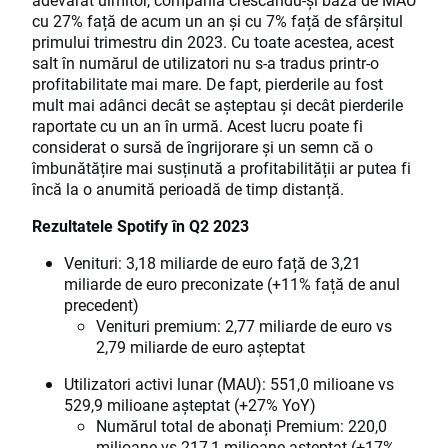
cu 27% față de acum un an și cu 7% față de sfârșitul
primului trimestru din 2023. Cu toate acestea, acest
salt în numărul de utilizatori nu s-a tradus printr-o
profitabilitate mai mare. De fapt, pierderile au fost
mult mai adânci decât se așteptau și decât pierderile
raportate cu un an în urmă. Acest lucru poate fi
considerat o sursă de îngrijorare și un semn că o
îmbunătățire mai susținută a profitabilității ar putea fi
încă la o anumită perioadă de timp distanță.
Rezultatele Spotify în Q2 2023
Venituri: 3,18 miliarde de euro față de 3,21
miliarde de euro preconizate (+11% față de anul
precedent)
Venituri premium: 2,77 miliarde de euro vs
2,79 miliarde de euro așteptat
Utilizatori activi lunar (MAU): 551,0 milioane vs
529,9 milioane așteptat (+27% YoY)
Numărul total de abonați Premium: 220,0
milioane vs 217,1 milioane așteptat (+17%