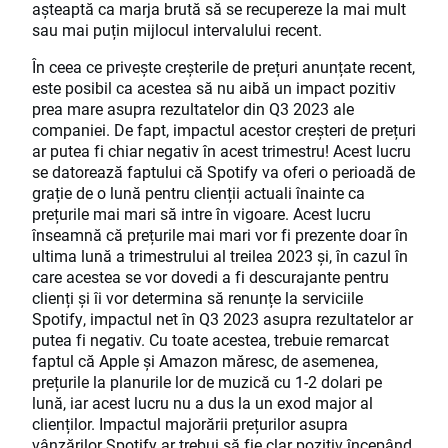
așteaptă ca marja brută să se recupereze la mai mult
sau mai puțin mijlocul intervalului recent.
În ceea ce privește creșterile de prețuri anunțate recent,
este posibil ca acestea să nu aibă un impact pozitiv
prea mare asupra rezultatelor din Q3 2023 ale
companiei. De fapt, impactul acestor creșteri de prețuri
ar putea fi chiar negativ în acest trimestru! Acest lucru
se datorează faptului că Spotify va oferi o perioadă de
grație de o lună pentru clienții actuali înainte ca
prețurile mai mari să intre în vigoare. Acest lucru
înseamnă că prețurile mai mari vor fi prezente doar în
ultima lună a trimestrului al treilea 2023 și, în cazul în
care acestea se vor dovedi a fi descurajante pentru
clienți și îi vor determina să renunțe la serviciile
Spotify, impactul net în Q3 2023 asupra rezultatelor ar
putea fi negativ. Cu toate acestea, trebuie remarcat
faptul că Apple și Amazon măresc, de asemenea,
prețurile la planurile lor de muzică cu 1-2 dolari pe
lună, iar acest lucru nu a dus la un exod major al
clienților. Impactul majorării prețurilor asupra
vânzărilor Spotify ar trebui să fie clar pozitiv începând