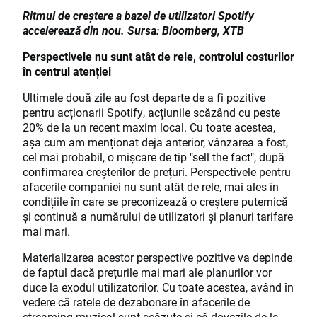
Ritmul de creștere a bazei de utilizatori Spotify
accelerează din nou. Sursa: Bloomberg, XTB
Perspectivele nu sunt atât de rele, controlul costurilor
în centrul atenției
Ultimele două zile au fost departe de a fi pozitive
pentru acționarii Spotify, acțiunile scăzând cu peste
20% de la un recent maxim local. Cu toate acestea,
așa cum am menționat deja anterior, vânzarea a fost,
cel mai probabil, o mișcare de tip "sell the fact", după
confirmarea creșterilor de prețuri. Perspectivele pentru
afacerile companiei nu sunt atât de rele, mai ales în
condițiile în care se preconizează o creștere puternică
și continuă a numărului de utilizatori și planuri tarifare
mai mari.
Materializarea acestor perspective pozitive va depinde
de faptul dacă prețurile mai mari ale planurilor vor
duce la exodul utilizatorilor. Cu toate acestea, având în
vedere că ratele de dezabonare în afacerile de
streaming muzical sunt scăzute și că dovezile de la