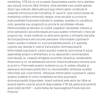
marketing. XTB SA nu va accepta răspunderea pentru nicio pierdere
sau daună, inclusiv, fără limitare, orice pierdere care poate apărea
direct sau indirect, efectuată pe baza informațiilor conținute în
această comunicare de marketing. În cazul în care comunicarea de
marketing conține informații despre orice rezultat cu privire la
instrumentele financiare indicate în acestea, acestea nu constituie
nicio garanție sau prognoză cu privire la rezultatele viitoare.
Performanțele anterioare nu indică neapărat rezultatele viitoare și
orice persoană care acționează pe baza acestor informații o face pe
propriul risc. Acest material nu este emis pentru a influenta deciziile
de tranzacționare ale niciunei persoane. Informațiile cuprinse în
cadrul acestui material nu sunt prezentate pentru a fi aplicate,
copiate sau testate în cadrul tranzacțiilor dumneavoastră.
Informațiile cuprinse în cadrul acestui material sunt emise în baza
experienței proprii a emitentului și nu reprezintă o recomandare
individuală, nu vizează atingerea anumitor obiective, randamente
financiare și nu se adresează nevoilor niciunei persoane anume care
ar primi-o. Premisele acestui material nu au în vedere situația și
persoana dumneavoastră deci nu recomandăm utilizarea acestor
informații sub orice formă. Utilizarea informațiilor cuprinse în cadrul
acestui material în orice modalitate se face pe propria
dumneavoastră răspundere. Acest material este emis de către un
analist pentru care își asumă răspunderea XTB SA, persoană juridică
autorizată de KNF – Autoritatea de Supraveghere Financiara din
Polonia."