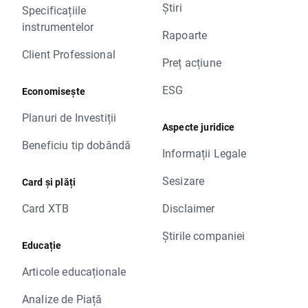
Știri
Specificațiile
instrumentelor
Rapoarte
Client Professional
Preț acțiune
ESG
Economisește
Planuri de Investiții
Aspecte juridice
Beneficiu tip dobândă
Informații Legale
Sesizare
Card și plăți
Card XTB
Disclaimer
Știrile companiei
Educație
Articole educaționale
Analize de Piață