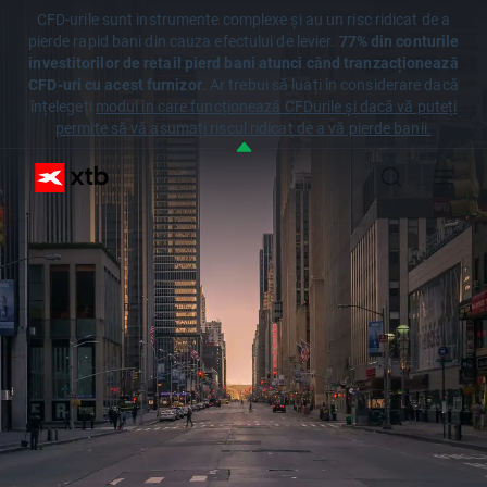
CFD-urile sunt instrumente complexe și au un risc ridicat de a
pierde rapid bani din cauza efectului de levier.
77% din conturile
investitorilor de retail pierd bani atunci când tranzacționează
CFD-uri cu acest furnizor
. Ar trebui să luați în considerare dacă
înțelegeți
modul în care funcționează CFDurile și dacă vă puteți
permite să vă asumați riscul ridicat de a vă pierde banii.