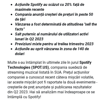
Acțiunile Spotify au scăzut cu 20% față de
maximele recente
Compania anunță creșteri de prețuri în peste 50
de țări
Vânzarea a fost determinată de atitudinea "sell the
facts”
Salt puternic al numărului de utilizatori activi
lunari în Q2 2023
Previziuni mixte pentru al treilea trimestru 2023
Acțiunile au oprit vânzarea în zona de 140 de
dolari
Multe s-au întâmplat în ultimele zile în jurul
Spotify
Technologies (SPOT.US)
, compania suedeză de
streaming muzical listată în SUA. Prețul acțiunilor
companiei a cunoscut recent câteva mișcări volatile,
iar aceste mișcări pot fi raportate la două evenimente -
creșterile de preț anunțate și publicarea rezultatelor
din Q2 2023. Hai să analizăm mai îndeaproape ce se
întâmplă cu Spotify!