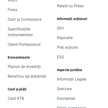
Relații cu Presa
Forex
Informații acționari
Cont și Comisioane
Știri
Specificațiile
instrumentelor
Rapoarte
Client Professional
Preț acțiune
ESG
Economisește
Planuri de Investiții
Aspecte juridice
Beneficiu tip dobândă
Informații Legale
Sesizare
Card și plăți
Card XTB
Disclaimer
Știrile companiei