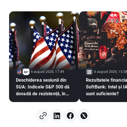
6 august 2026, 17:49
6 august 2026, 15:3
Deschiderea sesiunii din
Rezultatele financia
SUA: Indicele S&P 500 dă
SoftBank: Intel și I
dovadă de rezistență, în
sunt suficiente?
timp ce sectorul
semiconductorilor rămâne
în urmă 🚩 Western Digital
în scădere cu 12%