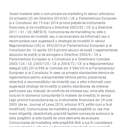
"Acest material este o comunicare de marketing în sensul articolului
24 alineatul (3) din Directiva 2014/65 / UE a Parlamentului European
și a Consiliului din 15 mai 2014 privind piețele de instrumente
financiare, și de modificare a Directivei 2002/92 / CE și a Directivei
2011 / 61 / UE (MiFID II). Comunicarea de marketing nu este o
recomandare de investiții sau o recomandare de informații sau o
recomandare care sugerează o strategie de investiții în sensul
Regulamentului (UE) nr. 596/2014 al Parlamentului European și al
Consiliului din 16 aprilie 2014 privind abuzul de piață ( reglementarea
abuzului de piață) și de abrogare a Directivei 2003/6 / CE a
Parlamentului European și a Consiliului și a Directivelor Comisiei
2003/124 / CE, 2003/125 / CE și 2004/72 / CE și a Regulamentului
delegat (UE) 2016/958 al Comisiei din 9 596/2014 al Parlamentului
European și al Consiliului în ceea ce privește standardele tehnice de
reglementare pentru aranjamentele tehnice pentru prezentarea
obiectivă a recomandărilor de investiții sau a altor informații care
sugerează strategii de investiții și pentru dezvăluirea de interese
particulare sau indicații de conflicte de interese sau orice alte sfaturi,
inclusiv în domeniul consultanței în materie de investiții, în sensul
Legii privind tranzacționarea cu instrumente financiare din 29 iulie
2005 (de ex. Journal of Laws 2019, articolul 875, astfel cum a fost
modificat). Comunicarea de marketing este pregătită cu cea mai
mare diligență, obiectivitate, prezintă faptele cunoscute autorului la
data pregătirii și este lipsită de orice elemente de evaluare.
Comunicarea de marketing este pregătită fără a lua în considerare