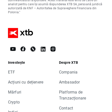
dumneavoastră răspundere. Acest material este emis de către un
analist pentru care își asumă răspunderea XTB SA, persoană juridică
autorizată de KNF – Autoritatea de Supraveghere Financiara din
Polonia."
Investește
Despre XTB
ETF
Compania
Acțiuni cu dețienere
Ambasador
Mărfuri
Platforma de
Tranzacționare
Crypto
Contact
Indici