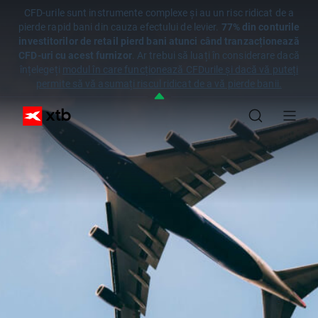
CFD-urile sunt instrumente complexe și au un risc ridicat de a
pierde rapid bani din cauza efectului de levier.
77% din conturile
investitorilor de retail pierd bani atunci când tranzacționează
CFD-uri cu acest furnizor
. Ar trebui să luați în considerare dacă
înțelegeți
modul în care funcționează CFDurile și dacă vă puteți
permite să vă asumați riscul ridicat de a vă pierde banii.