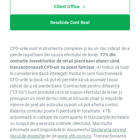
Client Office
Deschide Cont Real
CFD-urile sunt instrumente complexe și au un risc ridicat de a
pierde rapid bani din cauza efectului de levier.
77% din
conturile investitorilor de retail pierd bani atunci când
tranzacționează CFD-uri cu acest furnizor
. Ar trebui să luați
în considerare dacă înțelegeți modul în care funcționează
CFD-urile și dacă vă puteți permite să vă asumați riscul
ridicat de a vă pierde banii. Contractele pentru diferență
(”CFDs”) sunt produse care se supun efectului de levier și
presupun un nivel de risc ridicat întrucât chiar și mișcările
minore de preț ale activului suport vă pot afecta contul.
Balanța contului poate fi pierdută în totalitate. XTB
acţionează în calitate de contraparte în tranzacţiile încheiate
cu scopul de a executa ordinele clientului. Mai multe
informații sunt disponibile în documentul
Declarația privind
riscul de investiție
de pe
www.xtb.com/ro
. Tranzacționarea