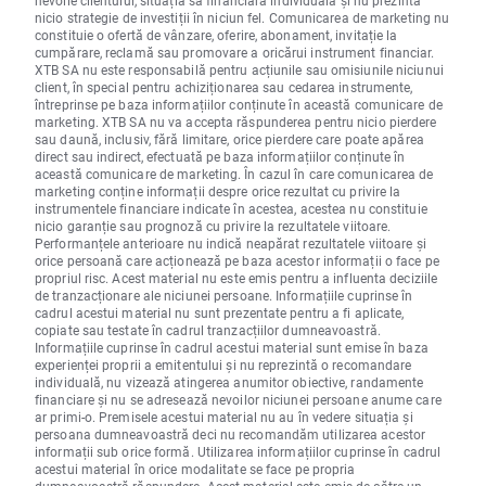
nevoile clientului, situația sa financiară individuală și nu prezintă
nicio strategie de investiții în niciun fel. Comunicarea de marketing nu
constituie o ofertă de vânzare, oferire, abonament, invitație la
cumpărare, reclamă sau promovare a oricărui instrument financiar.
XTB SA nu este responsabilă pentru acțiunile sau omisiunile niciunui
client, în special pentru achiziționarea sau cedarea instrumente,
întreprinse pe baza informațiilor conținute în această comunicare de
marketing. XTB SA nu va accepta răspunderea pentru nicio pierdere
sau daună, inclusiv, fără limitare, orice pierdere care poate apărea
direct sau indirect, efectuată pe baza informațiilor conținute în
această comunicare de marketing. În cazul în care comunicarea de
marketing conține informații despre orice rezultat cu privire la
instrumentele financiare indicate în acestea, acestea nu constituie
nicio garanție sau prognoză cu privire la rezultatele viitoare.
Performanțele anterioare nu indică neapărat rezultatele viitoare și
orice persoană care acționează pe baza acestor informații o face pe
propriul risc. Acest material nu este emis pentru a influenta deciziile
de tranzacționare ale niciunei persoane. Informațiile cuprinse în
cadrul acestui material nu sunt prezentate pentru a fi aplicate,
copiate sau testate în cadrul tranzacțiilor dumneavoastră.
Informațiile cuprinse în cadrul acestui material sunt emise în baza
experienței proprii a emitentului și nu reprezintă o recomandare
individuală, nu vizează atingerea anumitor obiective, randamente
financiare și nu se adresează nevoilor niciunei persoane anume care
ar primi-o. Premisele acestui material nu au în vedere situația și
persoana dumneavoastră deci nu recomandăm utilizarea acestor
informații sub orice formă. Utilizarea informațiilor cuprinse în cadrul
acestui material în orice modalitate se face pe propria