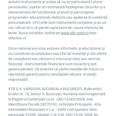
acestor instrumente ar putea să nu se potrivească tuturor
persoanelor, așadar se recomandă înțelegerea riscurilor și a
mecanismului de funcționare, precum și parcurgerea
programelor educaționale dedicate sau apelarea la asistență
personalizată. CFD-urile sunt instrumente complexe și au un
risc ridicat de a vă pierde rapid banii din cauza efectului de
levier. Sursa cotațiilor vizibile pe
www.xtb.com/ro
este
xStation.xt
Orice material are scop exclusiv informativ și educațional și
nu constituie recomandare sau sfat de investiții și nici ofertă
de cumpărare sau vânzare a vreunui produs sau serviciu
financiar. Instrumentele financiare sunt riscante și pot
genera pierderi. Vă amintim că performanțele din trecut nu
reprezintă garanții pentru rezultatele viitoare. Investiți
responsabil.
XTB S.A. VARȘOVIA SUCURSALA BUCUREȘTI, Bulevardul
Eroilor nr. 18, Sector 5, București, România este înregistrată
la Registrul Comerțului cu nr. J40/13245/2008, Cod
Identificare Fiscală 24270192, Activitate Principală - Alte
intermedieri financiare n.c.a. - 6499 Cod operator date
personale 22438, Atestat C.N.V.M. 293/15.09.2008, Nr.