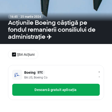
16:45 · 25 martie 2024
Acțiunile Boeing câștigă pe
fondul remanierii consiliului de
administrație ✈️
Știri Acțiuni
-
Boeing
STC
-
BA.US, Boeing Co
Descarcă gratuit aplicația