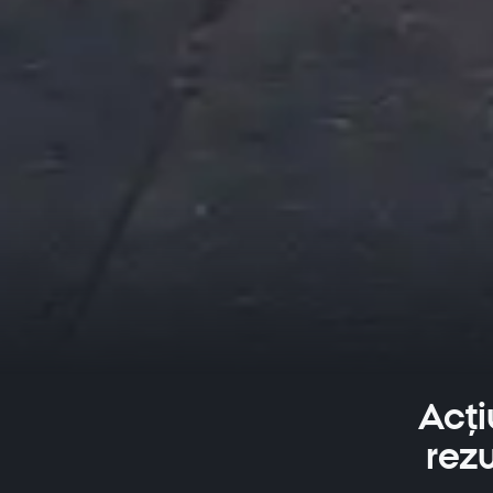
Acți
rezu