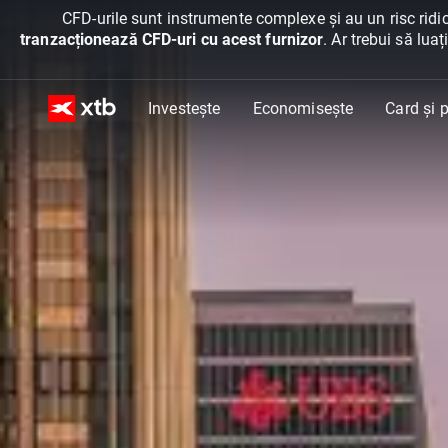
CFD-urile sunt instrumente complexe și au un risc ridic
tranzacționează CFD-uri cu acest furnizor
. Ar trebui să lua
Investește
Economisește
Card și p