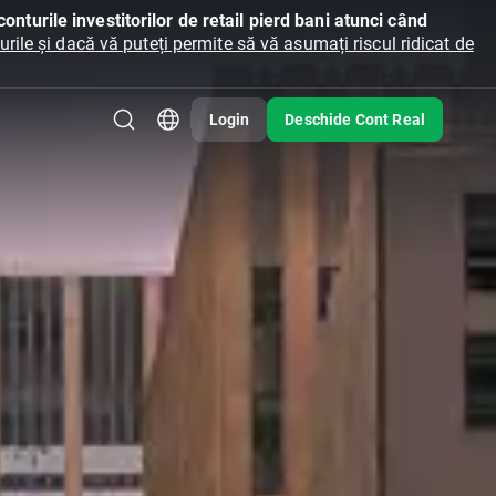
onturile investitorilor de retail pierd bani atunci când
ile și dacă vă puteți permite să vă asumați riscul ridicat de
Login
Deschide Cont Real