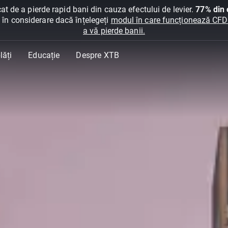
at de a pierde rapid bani din cauza efectului de levier.
77% din c
ți în considerare dacă înțelegeți
modul în care funcționează CFDur
a vă pierde banii.
lăți
Educație
Despre XTB