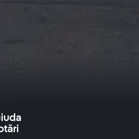
ciuda
ptări