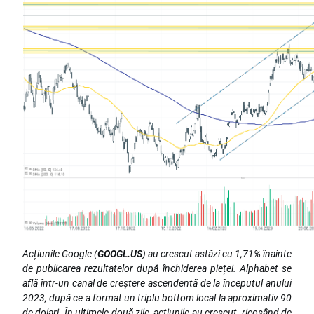
Acțiunile Google (
GOOGL.US
) au crescut astăzi cu 1,71% înainte
de publicarea rezultatelor după închiderea pieței. Alphabet se
află într-un canal de creștere ascendentă de la începutul anului
2023, după ce a format un triplu bottom local la aproximativ 90
de dolari. În ultimele două zile, acțiunile au crescut, ricoșând de