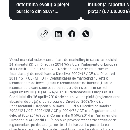
determina evoluția pieței
influența raportul 
bursiere din SUA?
piața? (07.08.2026)
(07.08.2026)
"Acest material este o comunicare de marketing în sensul articolului
24 alineatul (3) din Directiva 2014/65 / UE a Parlamentului European
și a Consiliului din 15 mai 2014 privind piețele de instrumente
financiare, și de modificare a Directivei 2002/92 / CE și a Directivei
2011 / 61 / UE (MiFID II). Comunicarea de marketing nu este o
recomandare de investiții sau o recomandare de informații sau o
recomandare care sugerează o strategie de investiții în sensul
Regulamentului (UE) nr. 596/2014 al Parlamentului European și al
Consiliului din 16 aprilie 2014 privind abuzul de piață ( reglementarea
abuzului de piață) și de abrogare a Directivei 2003/6 / CE a
Parlamentului European și a Consiliului și a Directivelor Comisiei
2003/124 / CE, 2003/125 / CE și 2004/72 / CE și a Regulamentului
delegat (UE) 2016/958 al Comisiei din 9 596/2014 al Parlamentului
European și al Consiliului în ceea ce privește standardele tehnice de
reglementare pentru aranjamentele tehnice pentru prezentarea
obiectivă a recomandărilor de investiții sau a altor informații care