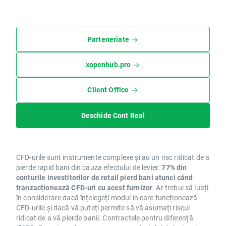
Parteneriate
xopenhub.pro
Client Office
Deschide Cont Real
CFD-urile sunt instrumente complexe și au un risc ridicat de a
pierde rapid bani din cauza efectului de levier.
77% din
conturile investitorilor de retail pierd bani atunci când
tranzacționează CFD-uri cu acest furnizor
. Ar trebui să luați
în considerare dacă înțelegeți modul în care funcționează
CFD-urile și dacă vă puteți permite să vă asumați riscul
ridicat de a vă pierde banii. Contractele pentru diferență