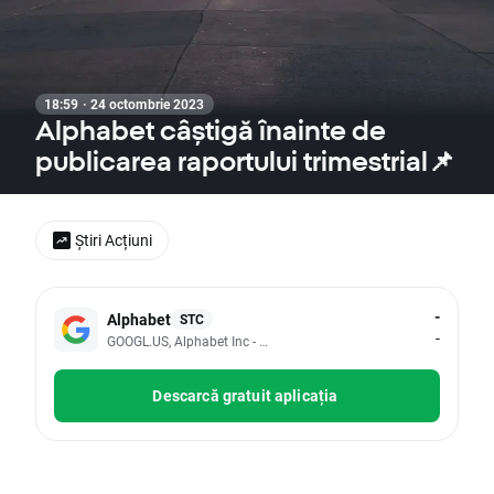
18:59 · 24 octombrie 2023
Alphabet câștigă înainte de
publicarea raportului trimestrial📌
Știri Acțiuni
-
Alphabet
STC
-
GOOGL.US, Alphabet Inc - Class A
Descarcă gratuit aplicația