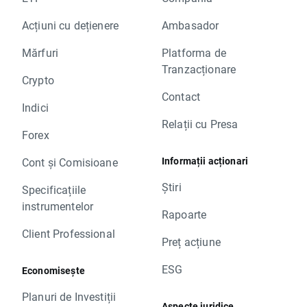
Acțiuni cu dețienere
Ambasador
Mărfuri
Platforma de
Tranzacționare
Crypto
Contact
Indici
Relații cu Presa
Forex
Informații acționari
Cont și Comisioane
Știri
Specificațiile
instrumentelor
Rapoarte
Client Professional
Preț acțiune
ESG
Economisește
Planuri de Investiții
Aspecte juridice