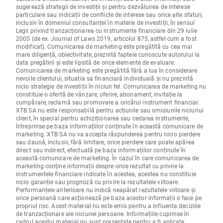
sugerează strategii de investiții și pentru dezvăluirea de interese
particulare sau indicații de conflicte de interese sau orice alte sfaturi,
inclusiv în domeniul consultanței în materie de investiții, în sensul
Legii privind tranzacționarea cu instrumente financiare din 29 iulie
2005 (de ex. Journal of Laws 2019, articolul 875, astfel cum a fost
modificat). Comunicarea de marketing este pregătită cu cea mai
mare diligență, obiectivitate, prezintă faptele cunoscute autorului la
data pregătirii și este lipsită de orice elemente de evaluare.
Comunicarea de marketing este pregătită fără a lua în considerare
nevoile clientului, situația sa financiară individuală și nu prezintă
nicio strategie de investiții în niciun fel. Comunicarea de marketing nu
constituie o ofertă de vânzare, oferire, abonament, invitație la
cumpărare, reclamă sau promovare a oricărui instrument financiar.
XTB SA nu este responsabilă pentru acțiunile sau omisiunile niciunui
client, în special pentru achiziționarea sau cedarea instrumente,
întreprinse pe baza informațiilor conținute în această comunicare de
marketing. XTB SA nu va accepta răspunderea pentru nicio pierdere
sau daună, inclusiv, fără limitare, orice pierdere care poate apărea
direct sau indirect, efectuată pe baza informațiilor conținute în
această comunicare de marketing. În cazul în care comunicarea de
marketing conține informații despre orice rezultat cu privire la
instrumentele financiare indicate în acestea, acestea nu constituie
nicio garanție sau prognoză cu privire la rezultatele viitoare.
Performanțele anterioare nu indică neapărat rezultatele viitoare și
orice persoană care acționează pe baza acestor informații o face pe
propriul risc. Acest material nu este emis pentru a influenta deciziile
de tranzacționare ale niciunei persoane. Informațiile cuprinse în
cadrul acestui material nu sunt prezentate pentru a fi aplicate,