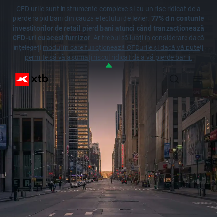
CFD-urile sunt instrumente complexe și au un risc ridicat de a
pierde rapid bani din cauza efectului de levier.
77% din conturile
investitorilor de retail pierd bani atunci când tranzacționează
CFD-uri cu acest furnizor
. Ar trebui să luați în considerare dacă
înțelegeți
modul în care funcționează CFDurile și dacă vă puteți
permite să vă asumați riscul ridicat de a vă pierde banii.