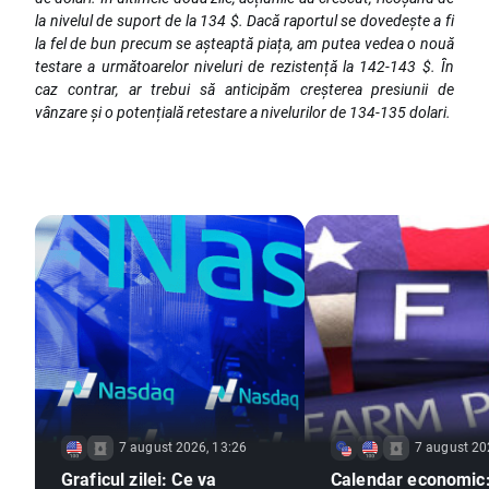
la nivelul de suport de la 134 $. Dacă raportul se dovedește a fi
la fel de bun precum se așteaptă piața, am putea vedea o nouă
testare a următoarelor niveluri de rezistență la 142-143 $. În
caz contrar, ar trebui să anticipăm creșterea presiunii de
vânzare și o potențială retestare a nivelurilor de 134-135 dolari.
7 august 2026, 13:26
7 august 20
Graficul zilei: Ce va
Calendar economic