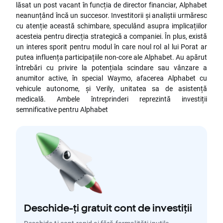
lăsat un post vacant în funcția de director financiar, Alphabet
neanunțând încă un succesor. Investitorii și analiștii urmăresc
cu atenție această schimbare, speculând asupra implicațiilor
acesteia pentru direcția strategică a companiei. În plus, există
un interes sporit pentru modul în care noul rol al lui Porat ar
putea influența participațiile non-core ale Alphabet. Au apărut
întrebări cu privire la potențiala scindare sau vânzare a
anumitor active, în special Waymo, afacerea Alphabet cu
vehicule autonome, și Verily, unitatea sa de asistență
medicală. Ambele întreprinderi reprezintă investiții
semnificative pentru Alphabet
Deschide-ți gratuit cont de investiții