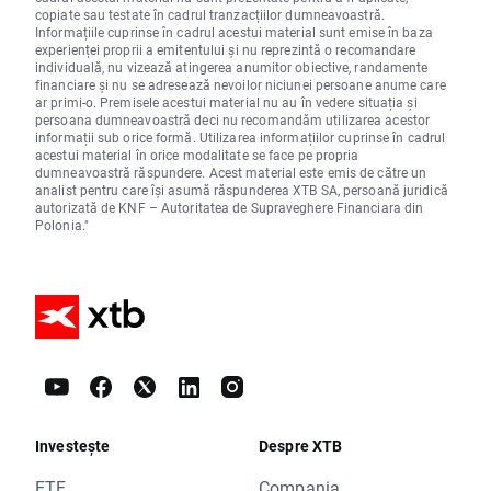
copiate sau testate în cadrul tranzacțiilor dumneavoastră.
Informațiile cuprinse în cadrul acestui material sunt emise în baza
experienței proprii a emitentului și nu reprezintă o recomandare
individuală, nu vizează atingerea anumitor obiective, randamente
financiare și nu se adresează nevoilor niciunei persoane anume care
ar primi-o. Premisele acestui material nu au în vedere situația și
persoana dumneavoastră deci nu recomandăm utilizarea acestor
informații sub orice formă. Utilizarea informațiilor cuprinse în cadrul
acestui material în orice modalitate se face pe propria
dumneavoastră răspundere. Acest material este emis de către un
analist pentru care își asumă răspunderea XTB SA, persoană juridică
autorizată de KNF – Autoritatea de Supraveghere Financiara din
Polonia."
Investește
Despre XTB
ETF
Compania