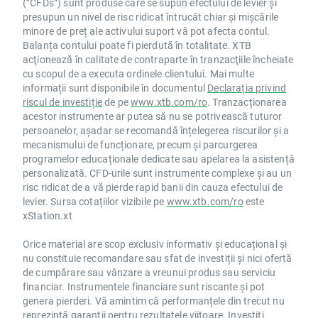
(”CFDs”) sunt produse care se supun efectului de levier și
presupun un nivel de risc ridicat întrucât chiar și mișcările
minore de preț ale activului suport vă pot afecta contul.
Balanța contului poate fi pierdută în totalitate. XTB
acţionează în calitate de contraparte în tranzacţiile încheiate
cu scopul de a executa ordinele clientului. Mai multe
informații sunt disponibile în documentul
Declarația privind
riscul de investiție
de pe
www.xtb.com/ro
. Tranzacționarea
acestor instrumente ar putea să nu se potrivească tuturor
persoanelor, așadar se recomandă înțelegerea riscurilor și a
mecanismului de funcționare, precum și parcurgerea
programelor educaționale dedicate sau apelarea la asistență
personalizată. CFD-urile sunt instrumente complexe și au un
risc ridicat de a vă pierde rapid banii din cauza efectului de
levier. Sursa cotațiilor vizibile pe
www.xtb.com/ro
este
xStation.xt
Orice material are scop exclusiv informativ și educațional și
nu constituie recomandare sau sfat de investiții și nici ofertă
de cumpărare sau vânzare a vreunui produs sau serviciu
financiar. Instrumentele financiare sunt riscante și pot
genera pierderi. Vă amintim că performanțele din trecut nu
reprezintă garanții pentru rezultatele viitoare. Investiți