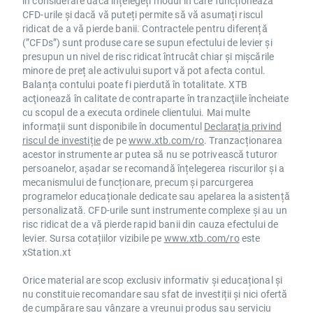
în considerare dacă înțelegeți modul în care funcționează
CFD-urile și dacă vă puteți permite să vă asumați riscul
ridicat de a vă pierde banii. Contractele pentru diferență
(”CFDs”) sunt produse care se supun efectului de levier și
presupun un nivel de risc ridicat întrucât chiar și mișcările
minore de preț ale activului suport vă pot afecta contul.
Balanța contului poate fi pierdută în totalitate. XTB
acţionează în calitate de contraparte în tranzacţiile încheiate
cu scopul de a executa ordinele clientului. Mai multe
informații sunt disponibile în documentul
Declarația privind
riscul de investiție
de pe
www.xtb.com/ro
. Tranzacționarea
acestor instrumente ar putea să nu se potrivească tuturor
persoanelor, așadar se recomandă înțelegerea riscurilor și a
mecanismului de funcționare, precum și parcurgerea
programelor educaționale dedicate sau apelarea la asistență
personalizată. CFD-urile sunt instrumente complexe și au un
risc ridicat de a vă pierde rapid banii din cauza efectului de
levier. Sursa cotațiilor vizibile pe
www.xtb.com/ro
este
xStation.xt
Orice material are scop exclusiv informativ și educațional și
nu constituie recomandare sau sfat de investiții și nici ofertă
de cumpărare sau vânzare a vreunui produs sau serviciu