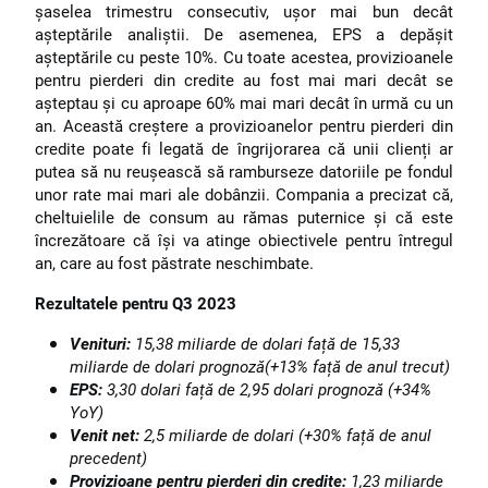
șaselea trimestru consecutiv, ușor mai bun decât
așteptările analiștii. De asemenea, EPS a depășit
așteptările cu peste 10%. Cu toate acestea, provizioanele
pentru pierderi din credite au fost mai mari decât se
așteptau și cu aproape 60% mai mari decât în urmă cu un
an. Această creștere a provizioanelor pentru pierderi din
credite poate fi legată de îngrijorarea că unii clienți ar
putea să nu reușească să ramburseze datoriile pe fondul
unor rate mai mari ale dobânzii. Compania a precizat că,
cheltuielile de consum au rămas puternice și că este
încrezătoare că își va atinge obiectivele pentru întregul
an, care au fost păstrate neschimbate.
Rezultatele pentru Q3 2023
Venituri:
15,38 miliarde de dolari față de 15,33
miliarde de dolari prognoză(+13% față de anul trecut)
EPS:
3,30 dolari față de 2,95 dolari prognoză (+34%
YoY)
Venit net:
2,5 miliarde de dolari (+30% față de anul
precedent)
Provizioane pentru pierderi din credite:
1,23 miliarde