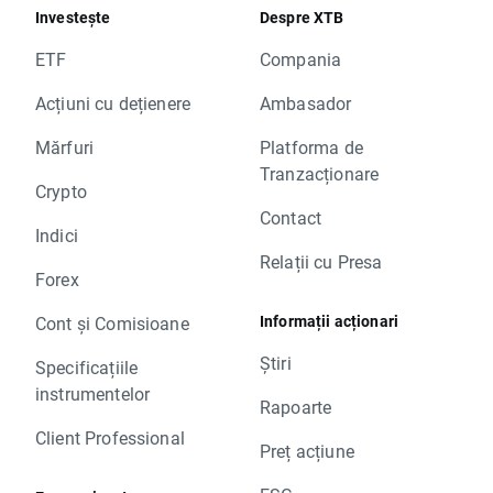
Investește
Despre XTB
ETF
Compania
Acțiuni cu dețienere
Ambasador
Mărfuri
Platforma de
Tranzacționare
Crypto
Contact
Indici
Relații cu Presa
Forex
Informații acționari
Cont și Comisioane
Știri
Specificațiile
instrumentelor
Rapoarte
Client Professional
Preț acțiune