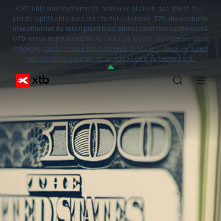
CFD-urile sunt instrumente complexe și au un risc ridicat de a
pierde rapid bani din cauza efectului de levier.
77% din conturile
investitorilor de retail pierd bani atunci când tranzacționează
CFD-uri cu acest furnizor
. Ar trebui să luați în considerare dacă
înțelegeți
modul în care funcționează CFDurile și dacă vă puteți
permite să vă asumați riscul ridicat de a vă pierde banii.