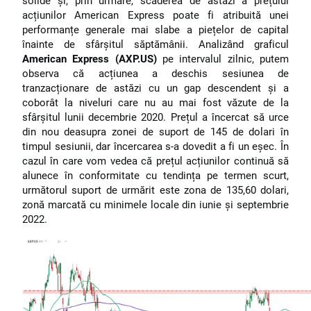
solide și, prin urmare, scăderea de astăzi a prețului
acțiunilor American Express poate fi atribuită unei
performanțe generale mai slabe a piețelor de capital
înainte de sfârșitul săptămânii. Analizând graficul
American Express (AXP.US)
pe intervalul zilnic, putem
observa că acțiunea a deschis sesiunea de
tranzacționare de astăzi cu un gap descendent și a
coborât la niveluri care nu au mai fost văzute de la
sfârșitul lunii decembrie 2020. Prețul a încercat să urce
din nou deasupra zonei de suport de 145 de dolari în
timpul sesiunii, dar încercarea s-a dovedit a fi un eșec. În
cazul în care vom vedea că prețul acțiunilor continuă să
alunece în conformitate cu tendința pe termen scurt,
următorul suport de urmărit este zona de 135,60 dolari,
zonă marcată cu minimele locale din iunie și septembrie
2022.