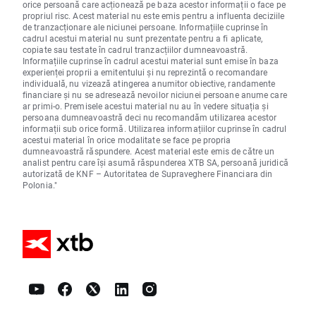
orice persoană care acționează pe baza acestor informații o face pe
propriul risc. Acest material nu este emis pentru a influenta deciziile
de tranzacționare ale niciunei persoane. Informațiile cuprinse în
cadrul acestui material nu sunt prezentate pentru a fi aplicate,
copiate sau testate în cadrul tranzacțiilor dumneavoastră.
Informațiile cuprinse în cadrul acestui material sunt emise în baza
experienței proprii a emitentului și nu reprezintă o recomandare
individuală, nu vizează atingerea anumitor obiective, randamente
financiare și nu se adresează nevoilor niciunei persoane anume care
ar primi-o. Premisele acestui material nu au în vedere situația și
persoana dumneavoastră deci nu recomandăm utilizarea acestor
informații sub orice formă. Utilizarea informațiilor cuprinse în cadrul
acestui material în orice modalitate se face pe propria
dumneavoastră răspundere. Acest material este emis de către un
analist pentru care își asumă răspunderea XTB SA, persoană juridică
autorizată de KNF – Autoritatea de Supraveghere Financiara din
Polonia."