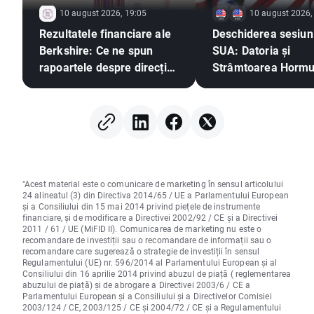
10 august 2026, 19:05
10 august 2026,
Rezultatele financiare ale
Deschiderea sesiuni
Berkshire: Ce ne spun
SUA: Datoria și
rapoartele despre direcția
Strâmtoarea Horm
pieței?
alimentează îngrijor
tot mai mari.
"Acest material este o comunicare de marketing în sensul articolului
24 alineatul (3) din Directiva 2014/65 / UE a Parlamentului European
și a Consiliului din 15 mai 2014 privind piețele de instrumente
financiare, și de modificare a Directivei 2002/92 / CE și a Directivei
2011 / 61 / UE (MiFID II). Comunicarea de marketing nu este o
recomandare de investiții sau o recomandare de informații sau o
recomandare care sugerează o strategie de investiții în sensul
Regulamentului (UE) nr. 596/2014 al Parlamentului European și al
Consiliului din 16 aprilie 2014 privind abuzul de piață ( reglementarea
abuzului de piață) și de abrogare a Directivei 2003/6 / CE a
Parlamentului European și a Consiliului și a Directivelor Comisiei
2003/124 / CE, 2003/125 / CE și 2004/72 / CE și a Regulamentului