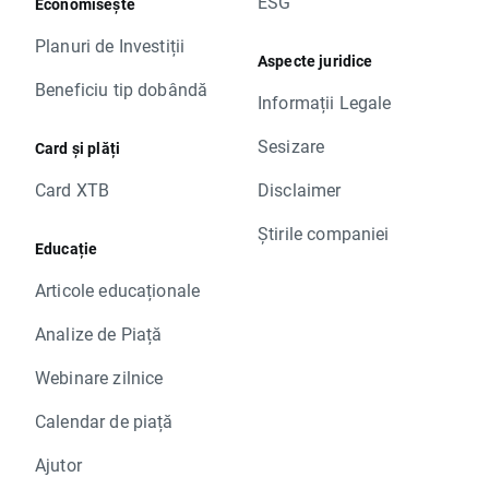
ESG
Economisește
Planuri de Investiții
Aspecte juridice
Beneficiu tip dobândă
Informații Legale
Sesizare
Card și plăți
Card XTB
Disclaimer
Știrile companiei
Educație
Articole educaționale
Analize de Piață
Webinare zilnice
Calendar de piață
Ajutor