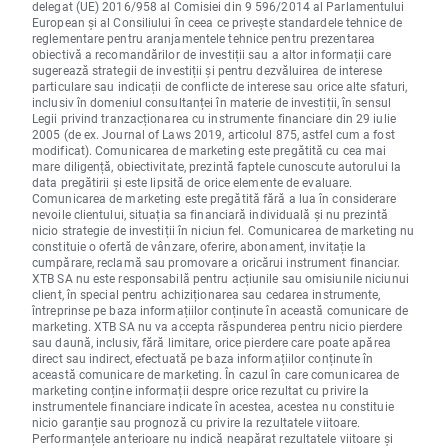
delegat (UE) 2016/958 al Comisiei din 9 596/2014 al Parlamentului
European și al Consiliului în ceea ce privește standardele tehnice de
reglementare pentru aranjamentele tehnice pentru prezentarea
obiectivă a recomandărilor de investiții sau a altor informații care
sugerează strategii de investiții și pentru dezvăluirea de interese
particulare sau indicații de conflicte de interese sau orice alte sfaturi,
inclusiv în domeniul consultanței în materie de investiții, în sensul
Legii privind tranzacționarea cu instrumente financiare din 29 iulie
2005 (de ex. Journal of Laws 2019, articolul 875, astfel cum a fost
modificat). Comunicarea de marketing este pregătită cu cea mai
mare diligență, obiectivitate, prezintă faptele cunoscute autorului la
data pregătirii și este lipsită de orice elemente de evaluare.
Comunicarea de marketing este pregătită fără a lua în considerare
nevoile clientului, situația sa financiară individuală și nu prezintă
nicio strategie de investiții în niciun fel. Comunicarea de marketing nu
constituie o ofertă de vânzare, oferire, abonament, invitație la
cumpărare, reclamă sau promovare a oricărui instrument financiar.
XTB SA nu este responsabilă pentru acțiunile sau omisiunile niciunui
client, în special pentru achiziționarea sau cedarea instrumente,
întreprinse pe baza informațiilor conținute în această comunicare de
marketing. XTB SA nu va accepta răspunderea pentru nicio pierdere
sau daună, inclusiv, fără limitare, orice pierdere care poate apărea
direct sau indirect, efectuată pe baza informațiilor conținute în
această comunicare de marketing. În cazul în care comunicarea de
marketing conține informații despre orice rezultat cu privire la
instrumentele financiare indicate în acestea, acestea nu constituie
nicio garanție sau prognoză cu privire la rezultatele viitoare.
Performanțele anterioare nu indică neapărat rezultatele viitoare și