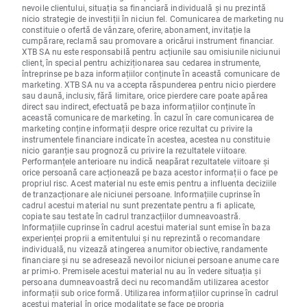
nevoile clientului, situația sa financiară individuală și nu prezintă
nicio strategie de investiții în niciun fel. Comunicarea de marketing nu
constituie o ofertă de vânzare, oferire, abonament, invitație la
cumpărare, reclamă sau promovare a oricărui instrument financiar.
XTB SA nu este responsabilă pentru acțiunile sau omisiunile niciunui
client, în special pentru achiziționarea sau cedarea instrumente,
întreprinse pe baza informațiilor conținute în această comunicare de
marketing. XTB SA nu va accepta răspunderea pentru nicio pierdere
sau daună, inclusiv, fără limitare, orice pierdere care poate apărea
direct sau indirect, efectuată pe baza informațiilor conținute în
această comunicare de marketing. În cazul în care comunicarea de
marketing conține informații despre orice rezultat cu privire la
instrumentele financiare indicate în acestea, acestea nu constituie
nicio garanție sau prognoză cu privire la rezultatele viitoare.
Performanțele anterioare nu indică neapărat rezultatele viitoare și
orice persoană care acționează pe baza acestor informații o face pe
propriul risc. Acest material nu este emis pentru a influenta deciziile
de tranzacționare ale niciunei persoane. Informațiile cuprinse în
cadrul acestui material nu sunt prezentate pentru a fi aplicate,
copiate sau testate în cadrul tranzacțiilor dumneavoastră.
Informațiile cuprinse în cadrul acestui material sunt emise în baza
experienței proprii a emitentului și nu reprezintă o recomandare
individuală, nu vizează atingerea anumitor obiective, randamente
financiare și nu se adresează nevoilor niciunei persoane anume care
ar primi-o. Premisele acestui material nu au în vedere situația și
persoana dumneavoastră deci nu recomandăm utilizarea acestor
informații sub orice formă. Utilizarea informațiilor cuprinse în cadrul
acestui material în orice modalitate se face pe propria