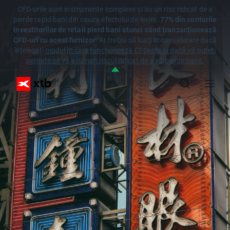
CFD-urile sunt instrumente complexe și au un risc ridicat de a
pierde rapid bani din cauza efectului de levier.
77% din conturile
investitorilor de retail pierd bani atunci când tranzacționează
CFD-uri cu acest furnizor
. Ar trebui să luați în considerare dacă
înțelegeți
modul în care funcționează CFDurile și dacă vă puteți
permite să vă asumați riscul ridicat de a vă pierde banii.