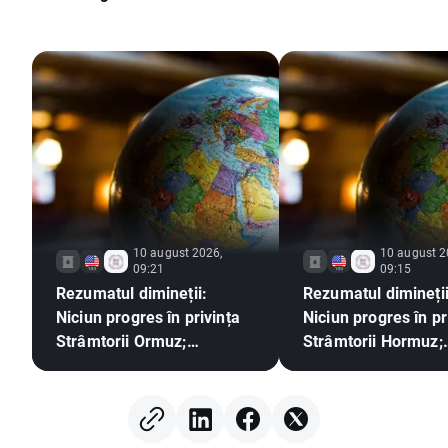
10 august 2026,
10 august 2
09:21
09:15
Rezumatul dimineții:
Rezumatul dimineții
Niciun progres în privința
Niciun progres în pr
Strâmtorii Ormuz;
Strâmtorii Hormuz;
Investitorii reacționează la
Investitorii reacțio
rezultatele financiare ale
rezultatele financia
Berkshire Hathaway
Berkshire Hathawa