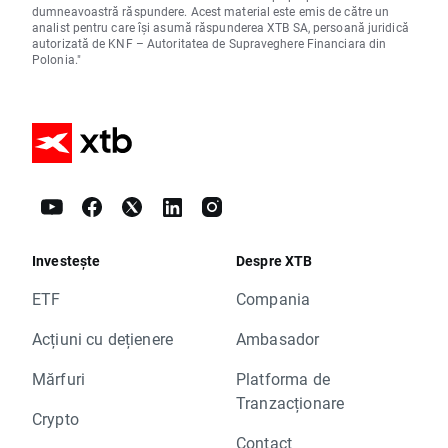
dumneavoastră răspundere. Acest material este emis de către un
analist pentru care își asumă răspunderea XTB SA, persoană juridică
autorizată de KNF – Autoritatea de Supraveghere Financiara din
Polonia."
Investește
Despre XTB
ETF
Compania
Acțiuni cu dețienere
Ambasador
Mărfuri
Platforma de
Tranzacționare
Crypto
Contact