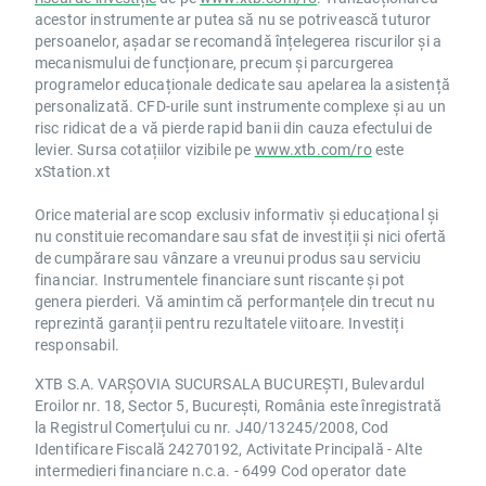
acestor instrumente ar putea să nu se potrivească tuturor
persoanelor, așadar se recomandă înțelegerea riscurilor și a
mecanismului de funcționare, precum și parcurgerea
programelor educaționale dedicate sau apelarea la asistență
personalizată. CFD-urile sunt instrumente complexe și au un
risc ridicat de a vă pierde rapid banii din cauza efectului de
levier. Sursa cotațiilor vizibile pe
www.xtb.com/ro
este
xStation.xt
Orice material are scop exclusiv informativ și educațional și
nu constituie recomandare sau sfat de investiții și nici ofertă
de cumpărare sau vânzare a vreunui produs sau serviciu
financiar. Instrumentele financiare sunt riscante și pot
genera pierderi. Vă amintim că performanțele din trecut nu
reprezintă garanții pentru rezultatele viitoare. Investiți
responsabil.
XTB S.A. VARȘOVIA SUCURSALA BUCUREȘTI, Bulevardul
Eroilor nr. 18, Sector 5, București, România este înregistrată
la Registrul Comerțului cu nr. J40/13245/2008, Cod
Identificare Fiscală 24270192, Activitate Principală - Alte
intermedieri financiare n.c.a. - 6499 Cod operator date