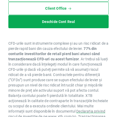
Client Office
Deschide Cont Real
CFD-urile sunt instrumente complexe și au un risc ridicat de a
pierde rapid bani din cauza efectului de levier.
77% din
conturile investitorilor de retail pierd bani atunci când
tranzacționează CFD-uri cu acest furnizor
. Ar trebui să luați
în considerare dacă înțelegeți modul în care funcționează
CFD-urile și dacă vă puteți permite să vă asumați riscul
ridicat de a vă pierde banii. Contractele pentru diferență
(”CFDs”) sunt produse care se supun efectului de levier și
presupun un nivel de risc ridicat întrucât chiar și mișcările
minore de preț ale activului suport vă pot afecta contul.
Balanța contului poate fi pierdută în totalitate. XTB
acţionează în calitate de contraparte în tranzacţiile încheiate
cu scopul de a executa ordinele clientului. Mai multe
informații sunt disponibile în documentul
Declarația privind
riscul de investiție
de pe
www.xtb.com/ro
. Tranzacționarea