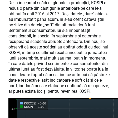
De la începutul scăderii globale a producției, KOSPI a
redus o parte din câștigurile anterioare pe care le-a
obținut în anii 2016 și 2017. Deși datele „dure” abia s-
au îmbunătățit până acum, ni s-au oferit câteva știri
pozitive din datele „soft” din ultimele două luni.
Sentimentul consumatorului s-a îmbunătățit
considerabil, în special în septembrie și octombrie,
recuperând scăderile abrupte anterioare. Din nou, se
observă că aceste scăderi au apărut odată cu declinul
KOSPI, în timp ce ultimul recul a început la jumătatea
lunii septembrie, mai mult sau mai puțin în momentul
în care datele privind sentimentele consumatorilor din
ultima lună au fost dezvăluite. În viitor, se poate lua în
considerare faptul că acest indice ar trebui să păstreze
datele respective, atât indicatoarele soft cât și cele
hard, iar dacă aceste etaloane continuă să recupereze,
ar putea exista loc și pentru revenirea KOSPI.