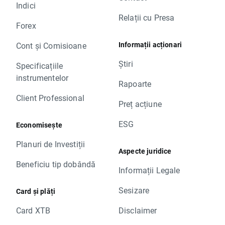
Indici
Relații cu Presa
Forex
Informații acționari
Cont și Comisioane
Știri
Specificațiile
instrumentelor
Rapoarte
Client Professional
Preț acțiune
ESG
Economisește
Planuri de Investiții
Aspecte juridice
Beneficiu tip dobândă
Informații Legale
Sesizare
Card și plăți
Card XTB
Disclaimer