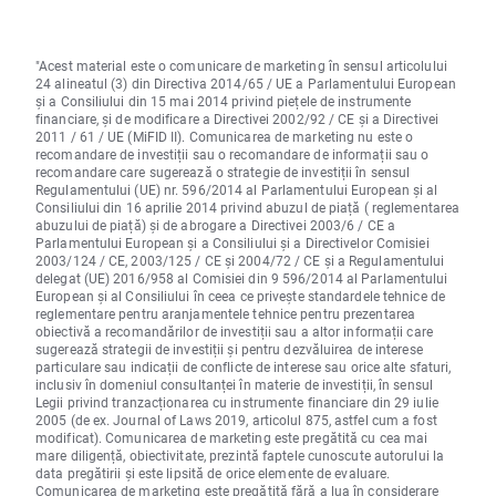
"Acest material este o comunicare de marketing în sensul articolului
24 alineatul (3) din Directiva 2014/65 / UE a Parlamentului European
și a Consiliului din 15 mai 2014 privind piețele de instrumente
financiare, și de modificare a Directivei 2002/92 / CE și a Directivei
2011 / 61 / UE (MiFID II). Comunicarea de marketing nu este o
recomandare de investiții sau o recomandare de informații sau o
recomandare care sugerează o strategie de investiții în sensul
Regulamentului (UE) nr. 596/2014 al Parlamentului European și al
Consiliului din 16 aprilie 2014 privind abuzul de piață ( reglementarea
abuzului de piață) și de abrogare a Directivei 2003/6 / CE a
Parlamentului European și a Consiliului și a Directivelor Comisiei
2003/124 / CE, 2003/125 / CE și 2004/72 / CE și a Regulamentului
delegat (UE) 2016/958 al Comisiei din 9 596/2014 al Parlamentului
European și al Consiliului în ceea ce privește standardele tehnice de
reglementare pentru aranjamentele tehnice pentru prezentarea
obiectivă a recomandărilor de investiții sau a altor informații care
sugerează strategii de investiții și pentru dezvăluirea de interese
particulare sau indicații de conflicte de interese sau orice alte sfaturi,
inclusiv în domeniul consultanței în materie de investiții, în sensul
Legii privind tranzacționarea cu instrumente financiare din 29 iulie
2005 (de ex. Journal of Laws 2019, articolul 875, astfel cum a fost
modificat). Comunicarea de marketing este pregătită cu cea mai
mare diligență, obiectivitate, prezintă faptele cunoscute autorului la
data pregătirii și este lipsită de orice elemente de evaluare.
Comunicarea de marketing este pregătită fără a lua în considerare