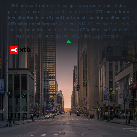
CFD-urile sunt instrumente complexe și au un risc ridicat de a
pierde rapid bani din cauza efectului de levier.
77% din conturile
investitorilor de retail pierd bani atunci când tranzacționează
CFD-uri cu acest furnizor
. Ar trebui să luați în considerare dacă
înțelegeți
modul în care funcționează CFDurile și dacă vă puteți
permite să vă asumați riscul ridicat de a vă pierde banii.