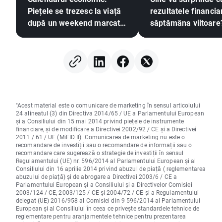
Piețele se trezesc la viață
rezultatele financia
după un weekend marcat
săptămâna viitoare
de impasul geopolitic🚢
(07.08.2026)
"Acest material este o comunicare de marketing în sensul articolului
24 alineatul (3) din Directiva 2014/65 / UE a Parlamentului European
și a Consiliului din 15 mai 2014 privind piețele de instrumente
financiare, și de modificare a Directivei 2002/92 / CE și a Directivei
2011 / 61 / UE (MiFID II). Comunicarea de marketing nu este o
recomandare de investiții sau o recomandare de informații sau o
recomandare care sugerează o strategie de investiții în sensul
Regulamentului (UE) nr. 596/2014 al Parlamentului European și al
Consiliului din 16 aprilie 2014 privind abuzul de piață ( reglementarea
abuzului de piață) și de abrogare a Directivei 2003/6 / CE a
Parlamentului European și a Consiliului și a Directivelor Comisiei
2003/124 / CE, 2003/125 / CE și 2004/72 / CE și a Regulamentului
delegat (UE) 2016/958 al Comisiei din 9 596/2014 al Parlamentului
European și al Consiliului în ceea ce privește standardele tehnice de
reglementare pentru aranjamentele tehnice pentru prezentarea