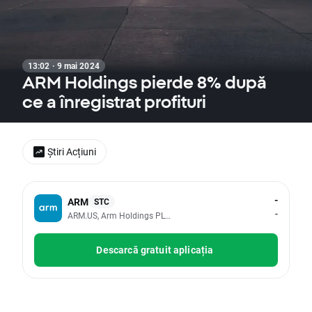
13:02 · 9 mai 2024
ARM Holdings pierde 8% după
ce a înregistrat profituri
Știri Acțiuni
-
ARM
STC
-
ARM.US, Arm Holdings PLC - ADR
Descarcă gratuit aplicația