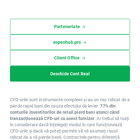
Parteneriate
xopenhub.pro
Client Office
Deschide Cont Real
CFD-urile sunt instrumente complexe și au un risc ridicat de a
pierde rapid bani din cauza efectului de levier.
77% din
conturile investitorilor de retail pierd bani atunci când
tranzacționează CFD-uri cu acest furnizor
. Ar trebui să luați
în considerare dacă înțelegeți modul în care funcționează
CFD-urile și dacă vă puteți permite să vă asumați riscul
ridicat de a vă pierde banii. Contractele pentru diferență