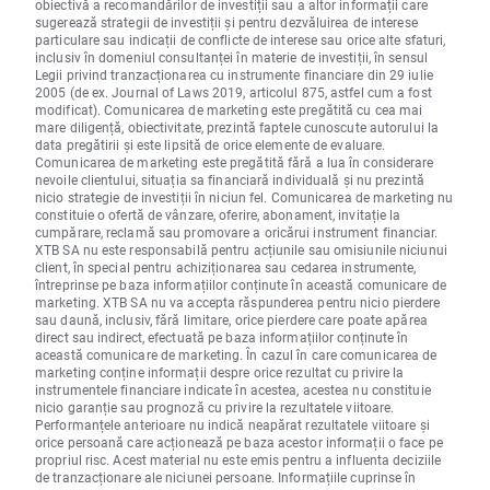
obiectivă a recomandărilor de investiții sau a altor informații care
sugerează strategii de investiții și pentru dezvăluirea de interese
particulare sau indicații de conflicte de interese sau orice alte sfaturi,
inclusiv în domeniul consultanței în materie de investiții, în sensul
Legii privind tranzacționarea cu instrumente financiare din 29 iulie
2005 (de ex. Journal of Laws 2019, articolul 875, astfel cum a fost
modificat). Comunicarea de marketing este pregătită cu cea mai
mare diligență, obiectivitate, prezintă faptele cunoscute autorului la
data pregătirii și este lipsită de orice elemente de evaluare.
Comunicarea de marketing este pregătită fără a lua în considerare
nevoile clientului, situația sa financiară individuală și nu prezintă
nicio strategie de investiții în niciun fel. Comunicarea de marketing nu
constituie o ofertă de vânzare, oferire, abonament, invitație la
cumpărare, reclamă sau promovare a oricărui instrument financiar.
XTB SA nu este responsabilă pentru acțiunile sau omisiunile niciunui
client, în special pentru achiziționarea sau cedarea instrumente,
întreprinse pe baza informațiilor conținute în această comunicare de
marketing. XTB SA nu va accepta răspunderea pentru nicio pierdere
sau daună, inclusiv, fără limitare, orice pierdere care poate apărea
direct sau indirect, efectuată pe baza informațiilor conținute în
această comunicare de marketing. În cazul în care comunicarea de
marketing conține informații despre orice rezultat cu privire la
instrumentele financiare indicate în acestea, acestea nu constituie
nicio garanție sau prognoză cu privire la rezultatele viitoare.
Performanțele anterioare nu indică neapărat rezultatele viitoare și
orice persoană care acționează pe baza acestor informații o face pe
propriul risc. Acest material nu este emis pentru a influenta deciziile
de tranzacționare ale niciunei persoane. Informațiile cuprinse în