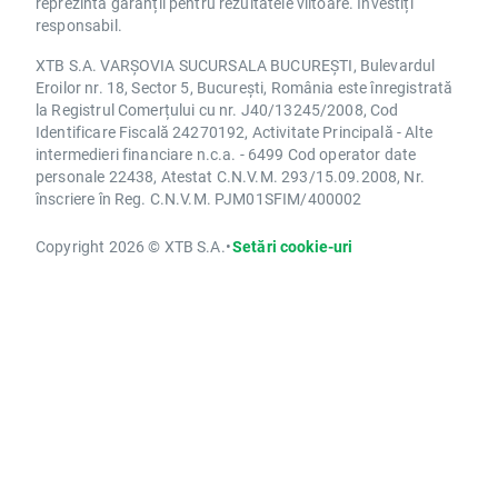
reprezintă garanții pentru rezultatele viitoare. Investiți
responsabil.
XTB S.A. VARȘOVIA SUCURSALA BUCUREȘTI, Bulevardul
Eroilor nr. 18, Sector 5, București, România este înregistrată
la Registrul Comerțului cu nr. J40/13245/2008, Cod
Identificare Fiscală 24270192, Activitate Principală - Alte
intermedieri financiare n.c.a. - 6499 Cod operator date
personale 22438, Atestat C.N.V.M. 293/15.09.2008, Nr.
înscriere în Reg. C.N.V.M. PJM01SFIM/400002
Copyright 2026 © XTB S.A.
•
Setări cookie-uri