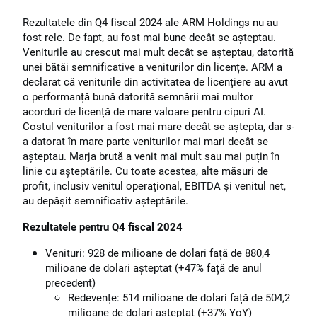
Rezultatele din Q4 fiscal 2024 ale ARM Holdings nu au
fost rele. De fapt, au fost mai bune decât se așteptau.
Veniturile au crescut mai mult decât se așteptau, datorită
unei bătăi semnificative a veniturilor din licențe. ARM a
declarat că veniturile din activitatea de licențiere au avut
o performanță bună datorită semnării mai multor
acorduri de licență de mare valoare pentru cipuri AI.
Costul veniturilor a fost mai mare decât se aștepta, dar s-
a datorat în mare parte veniturilor mai mari decât se
așteptau. Marja brută a venit mai mult sau mai puțin în
linie cu așteptările. Cu toate acestea, alte măsuri de
profit, inclusiv venitul operațional, EBITDA și venitul net,
au depășit semnificativ așteptările.
Rezultatele pentru Q4 fiscal 2024
Venituri: 928 de milioane de dolari față de 880,4
milioane de dolari așteptat (+47% față de anul
precedent)
Redevențe: 514 milioane de dolari față de 504,2
milioane de dolari așteptat (+37% YoY)