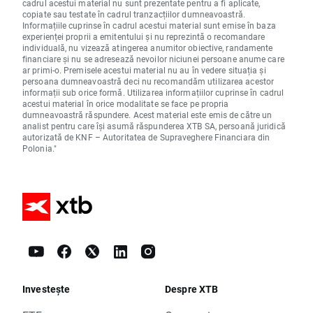
cadrul acestui material nu sunt prezentate pentru a fi aplicate,
copiate sau testate în cadrul tranzacțiilor dumneavoastră.
Informațiile cuprinse în cadrul acestui material sunt emise în baza
experienței proprii a emitentului și nu reprezintă o recomandare
individuală, nu vizează atingerea anumitor obiective, randamente
financiare și nu se adresează nevoilor niciunei persoane anume care
ar primi-o. Premisele acestui material nu au în vedere situația și
persoana dumneavoastră deci nu recomandăm utilizarea acestor
informații sub orice formă. Utilizarea informațiilor cuprinse în cadrul
acestui material în orice modalitate se face pe propria
dumneavoastră răspundere. Acest material este emis de către un
analist pentru care își asumă răspunderea XTB SA, persoană juridică
autorizată de KNF – Autoritatea de Supraveghere Financiara din
Polonia."
Investește
Despre XTB