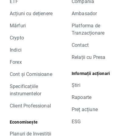
ETF
Compania
Acțiuni cu dețienere
Ambasador
Mărfuri
Platforma de
Tranzacționare
Crypto
Contact
Indici
Relații cu Presa
Forex
Informații acționari
Cont și Comisioane
Știri
Specificațiile
instrumentelor
Rapoarte
Client Professional
Preț acțiune
ESG
Economisește
Planuri de Investiții