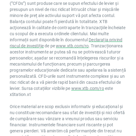
(”CFDs”) sunt produse care se supun efectului de levier și
presupun un nivel de risc ridicat întrucât chiar și mișcările
minore de preț ale activului suport vă pot afecta contul.
Balanța contului poate fi pierdută în totalitate. XTB
acţionează în calitate de contraparte în tranzacţiile încheiate
cu scopul de a executa ordinele clientului. Mai multe
informații sunt disponibile în documentul
Declarația privind
riscul de investiție
de pe
www.xtb.com/ro
. Tranzacționarea
acestor instrumente ar putea să nu se potrivească tuturor
persoanelor, așadar se recomandă înțelegerea riscurilor și a
mecanismului de funcționare, precum și parcurgerea
programelor educaționale dedicate sau apelarea la asistență
personalizată. CFD-urile sunt instrumente complexe și au un
risc ridicat de a vă pierde rapid banii din cauza efectului de
levier. Sursa cotațiilor vizibile pe
www.xtb.com/ro
este
xStation.xt
Orice material are scop exclusiv informativ și educațional și
nu constituie recomandare sau sfat de investiții și nici ofertă
de cumpărare sau vânzare a vreunui produs sau serviciu
financiar. Instrumentele financiare sunt riscante și pot
genera pierderi. Vă amintim că performanțele din trecut nu