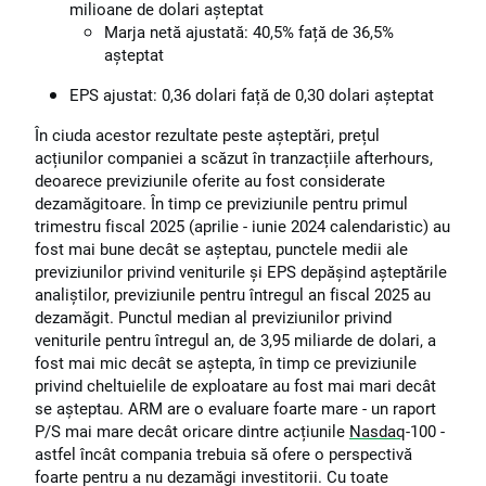
milioane de dolari așteptat
Marja netă ajustată: 40,5% față de 36,5%
așteptat
EPS ajustat: 0,36 dolari față de 0,30 dolari așteptat
În ciuda acestor rezultate peste așteptări, prețul
acțiunilor companiei a scăzut în tranzacțiile afterhours,
deoarece previziunile oferite au fost considerate
dezamăgitoare. În timp ce previziunile pentru primul
trimestru fiscal 2025 (aprilie - iunie 2024 calendaristic) au
fost mai bune decât se așteptau, punctele medii ale
previziunilor privind veniturile și EPS depășind așteptările
analiștilor, previziunile pentru întregul an fiscal 2025 au
dezamăgit. Punctul median al previziunilor privind
veniturile pentru întregul an, de 3,95 miliarde de dolari, a
fost mai mic decât se aștepta, în timp ce previziunile
privind cheltuielile de exploatare au fost mai mari decât
se așteptau. ARM are o evaluare foarte mare - un raport
P/S mai mare decât oricare dintre acțiunile
Nasdaq
-100 -
astfel încât compania trebuia să ofere o perspectivă
foarte pentru a nu dezamăgi investitorii. Cu toate