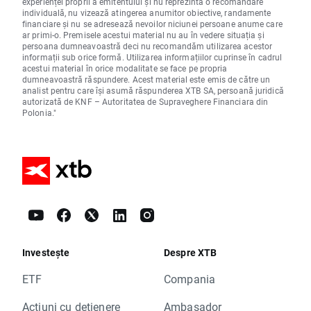
experienței proprii a emitentului și nu reprezintă o recomandare
individuală, nu vizează atingerea anumitor obiective, randamente
financiare și nu se adresează nevoilor niciunei persoane anume care
ar primi-o. Premisele acestui material nu au în vedere situația și
persoana dumneavoastră deci nu recomandăm utilizarea acestor
informații sub orice formă. Utilizarea informațiilor cuprinse în cadrul
acestui material în orice modalitate se face pe propria
dumneavoastră răspundere. Acest material este emis de către un
analist pentru care își asumă răspunderea XTB SA, persoană juridică
autorizată de KNF – Autoritatea de Supraveghere Financiara din
Polonia."
Investește
Despre XTB
ETF
Compania
Acțiuni cu dețienere
Ambasador