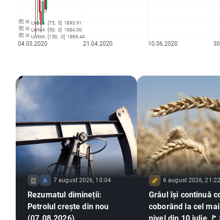
7 august 2026, 10:04
6 august 2026, 21:2
Rezumatul dimineții:
Grâul își continuă c
Petrolul crește din nou
coborând la cel mai
(07.08.2026)
nivel din 10 iulie 🚩