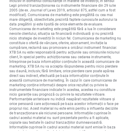
inclusiv în domeniul consultanței în materie de investiții, în sensul
Legii privind tranzacționarea cu instrumente financiare din 29 iulie
2005 (de ex. Journal of Laws 2019, articolul 875, astfel cum a fost
modificat). Comunicarea de marketing este pregătită cu cea mai
mare diligență, obiectivitate, prezintă faptele cunoscute autorului la
data pregătirii și este lipsită de orice elemente de evaluare.
Comunicarea de marketing este pregătită fără a lua în considerare
nevoile clientului, situația sa financiară individuală și nu prezintă
nicio strategie de investiții în niciun fel. Comunicarea de marketing nu
constituie o ofertă de vânzare, oferire, abonament, invitație la
cumpărare, reclamă sau promovare a oricărui instrument financiar.
XTB SA nu este responsabilă pentru acțiunile sau omisiunile niciunui
client, în special pentru achiziționarea sau cedarea instrumente,
întreprinse pe baza informațiilor conținute în această comunicare de
marketing. XTB SA nu va accepta răspunderea pentru nicio pierdere
sau daună, inclusiv, fără limitare, orice pierdere care poate apărea
direct sau indirect, efectuată pe baza informațiilor conținute în
această comunicare de marketing. În cazul în care comunicarea de
marketing conține informații despre orice rezultat cu privire la
instrumentele financiare indicate în acestea, acestea nu constituie
nicio garanție sau prognoză cu privire la rezultatele viitoare.
Performanțele anterioare nu indică neapărat rezultatele viitoare și
orice persoană care acționează pe baza acestor informații o face pe
propriul risc. Acest material nu este emis pentru a influenta deciziile
de tranzacționare ale niciunei persoane. Informațiile cuprinse în
cadrul acestui material nu sunt prezentate pentru a fi aplicate,
copiate sau testate în cadrul tranzacțiilor dumneavoastră.
Informațiile cuprinse în cadrul acestui material sunt emise în baza