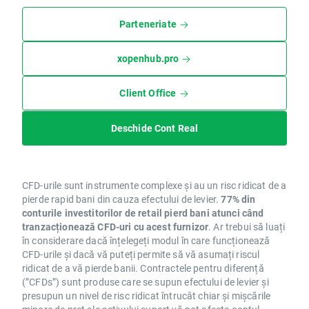
Parteneriate
xopenhub.pro
Client Office
Deschide Cont Real
CFD-urile sunt instrumente complexe și au un risc ridicat de a
pierde rapid bani din cauza efectului de levier.
77% din
conturile investitorilor de retail pierd bani atunci când
tranzacționează CFD-uri cu acest furnizor
. Ar trebui să luați
în considerare dacă înțelegeți modul în care funcționează
CFD-urile și dacă vă puteți permite să vă asumați riscul
ridicat de a vă pierde banii. Contractele pentru diferență
(”CFDs”) sunt produse care se supun efectului de levier și
presupun un nivel de risc ridicat întrucât chiar și mișcările