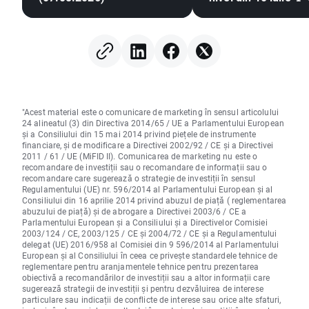
El Niño și Marea Ne
centrul atenției
"Acest material este o comunicare de marketing în sensul articolului
24 alineatul (3) din Directiva 2014/65 / UE a Parlamentului European
și a Consiliului din 15 mai 2014 privind piețele de instrumente
financiare, și de modificare a Directivei 2002/92 / CE și a Directivei
2011 / 61 / UE (MiFID II). Comunicarea de marketing nu este o
recomandare de investiții sau o recomandare de informații sau o
recomandare care sugerează o strategie de investiții în sensul
Regulamentului (UE) nr. 596/2014 al Parlamentului European și al
Consiliului din 16 aprilie 2014 privind abuzul de piață ( reglementarea
abuzului de piață) și de abrogare a Directivei 2003/6 / CE a
Parlamentului European și a Consiliului și a Directivelor Comisiei
2003/124 / CE, 2003/125 / CE și 2004/72 / CE și a Regulamentului
delegat (UE) 2016/958 al Comisiei din 9 596/2014 al Parlamentului
European și al Consiliului în ceea ce privește standardele tehnice de
reglementare pentru aranjamentele tehnice pentru prezentarea
obiectivă a recomandărilor de investiții sau a altor informații care
sugerează strategii de investiții și pentru dezvăluirea de interese
particulare sau indicații de conflicte de interese sau orice alte sfaturi,