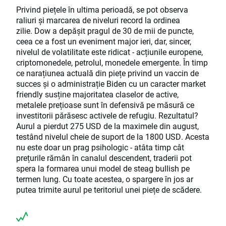
Privind piețele în ultima perioadă, se pot observa
raliuri și marcarea de niveluri record la ordinea
zilie. Dow a depășit pragul de 30 de mii de puncte,
ceea ce a fost un eveniment major ieri, dar, sincer,
nivelul de volatilitate este ridicat - acțiunile europene,
criptomonedele, petrolul, monedele emergente. În timp
ce narațiunea actuală din piețe privind un vaccin de
succes și o administrație Biden cu un caracter market
friendly susține majoritatea claselor de active,
metalele prețioase sunt în defensivă pe măsură ce
investitorii părăsesc activele de refugiu. Rezultatul?
Aurul a pierdut 275 USD de la maximele din august,
testând nivelul cheie de suport de la 1800 USD. Acesta
nu este doar un prag psihologic - atâta timp cât
prețurile rămân în canalul descendent, traderii pot
spera la formarea unui model de steag bullish pe
termen lung. Cu toate acestea, o spargere în jos ar
putea trimite aurul pe teritoriul unei piețe de scădere.