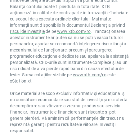
minore de preț ale activului suport vă pot afecta contul.
Balanța contului poate fi pierdută în totalitate. XTB
acţionează în calitate de contraparte în tranzacţiile încheiate
cu scopul de a executa ordinele clientului. Mai multe
informații sunt disponibile în documentul
Declarația privind
riscul de investiție
de pe
www.xtb.com/ro
. Tranzacționarea
acestor instrumente ar putea să nu se potrivească tuturor
persoanelor, așadar se recomandă înțelegerea riscurilor și a
mecanismului de funcționare, precum și parcurgerea
programelor educaționale dedicate sau apelarea la asistență
personalizată. CFD-urile sunt instrumente complexe și au un
risc ridicat de a vă pierde rapid banii din cauza efectului de
levier. Sursa cotațiilor vizibile pe
www.xtb.com/ro
este
xStation.xt
Orice material are scop exclusiv informativ și educațional și
nu constituie recomandare sau sfat de investiții și nici ofertă
de cumpărare sau vânzare a vreunui produs sau serviciu
financiar. Instrumentele financiare sunt riscante și pot
genera pierderi. Vă amintim că performanțele din trecut nu
reprezintă garanții pentru rezultatele viitoare. Investiți
responsabil.