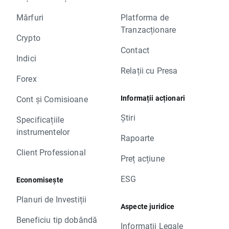
Mărfuri
Platforma de
Tranzacționare
Crypto
Contact
Indici
Relații cu Presa
Forex
Informații acționari
Cont și Comisioane
Știri
Specificațiile
instrumentelor
Rapoarte
Client Professional
Preț acțiune
ESG
Economisește
Planuri de Investiții
Aspecte juridice
Beneficiu tip dobândă
Informații Legale