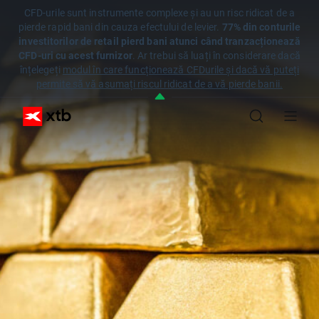
CFD-urile sunt instrumente complexe și au un risc ridicat de a
pierde rapid bani din cauza efectului de levier.
77% din conturile
investitorilor de retail pierd bani atunci când tranzacționează
CFD-uri cu acest furnizor
. Ar trebui să luați în considerare dacă
înțelegeți
modul în care funcționează CFDurile și dacă vă puteți
permite să vă asumați riscul ridicat de a vă pierde banii.