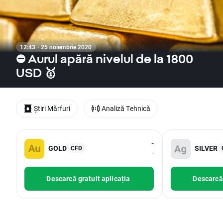
12:43 · 25 noiembrie 2020
⛔ Aurul apără nivelul de la 1800
USD 🥇
Știri Mărfuri
Analiză Tehnică
-
GOLD
SILVER
CFD
-
Descarcă gratuit aplicația
Descarcă 