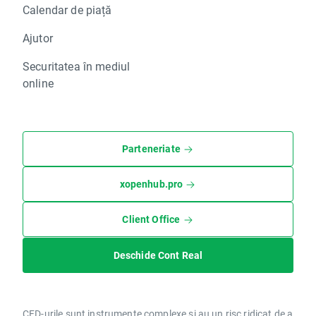
Calendar de piață
Ajutor
Securitatea în mediul
online
Parteneriate
xopenhub.pro
Client Office
Deschide Cont Real
CFD-urile sunt instrumente complexe și au un risc ridicat de a