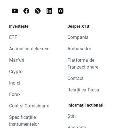
Investește
Despre XTB
ETF
Compania
Acțiuni cu dețienere
Ambasador
Mărfuri
Platforma de
Tranzacționare
Crypto
Contact
Indici
Relații cu Presa
Forex
Informații acționari
Cont și Comisioane
Știri
Specificațiile
instrumentelor
Rapoarte