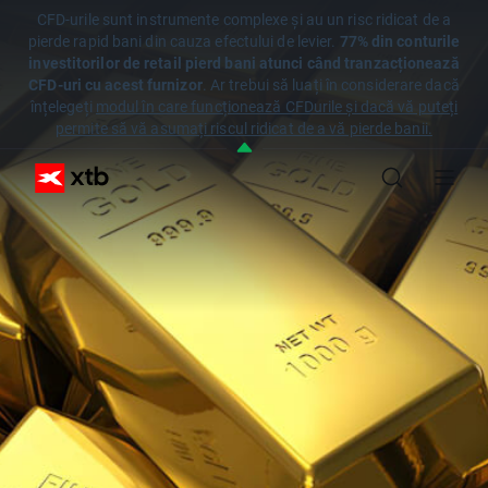
CFD-urile sunt instrumente complexe și au un risc ridicat de a
pierde rapid bani din cauza efectului de levier.
77% din conturile
investitorilor de retail pierd bani atunci când tranzacționează
CFD-uri cu acest furnizor
. Ar trebui să luați în considerare dacă
înțelegeți
modul în care funcționează CFDurile și dacă vă puteți
permite să vă asumați riscul ridicat de a vă pierde banii.