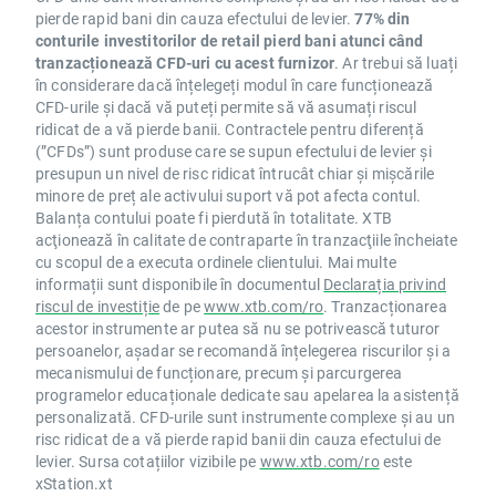
pierde rapid bani din cauza efectului de levier.
77% din
conturile investitorilor de retail pierd bani atunci când
tranzacționează CFD-uri cu acest furnizor
. Ar trebui să luați
în considerare dacă înțelegeți modul în care funcționează
CFD-urile și dacă vă puteți permite să vă asumați riscul
ridicat de a vă pierde banii. Contractele pentru diferență
(”CFDs”) sunt produse care se supun efectului de levier și
presupun un nivel de risc ridicat întrucât chiar și mișcările
minore de preț ale activului suport vă pot afecta contul.
Balanța contului poate fi pierdută în totalitate. XTB
acţionează în calitate de contraparte în tranzacţiile încheiate
cu scopul de a executa ordinele clientului. Mai multe
informații sunt disponibile în documentul
Declarația privind
riscul de investiție
de pe
www.xtb.com/ro
. Tranzacționarea
acestor instrumente ar putea să nu se potrivească tuturor
persoanelor, așadar se recomandă înțelegerea riscurilor și a
mecanismului de funcționare, precum și parcurgerea
programelor educaționale dedicate sau apelarea la asistență
personalizată. CFD-urile sunt instrumente complexe și au un
risc ridicat de a vă pierde rapid banii din cauza efectului de
levier. Sursa cotațiilor vizibile pe
www.xtb.com/ro
este
xStation.xt