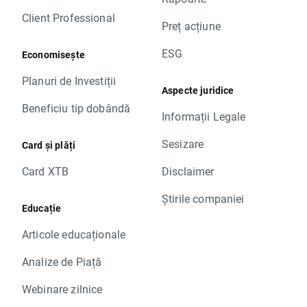
Client Professional
Preț acțiune
ESG
Economisește
Planuri de Investiții
Aspecte juridice
Beneficiu tip dobândă
Informații Legale
Sesizare
Card și plăți
Card XTB
Disclaimer
Știrile companiei
Educație
Articole educaționale
Analize de Piață
Webinare zilnice