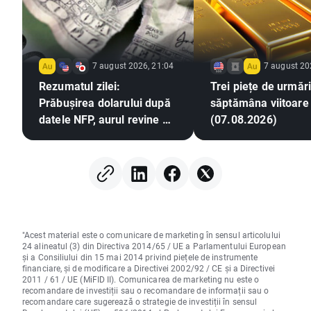
7 august 2026, 21:04
7 august 20
Rezumatul zilei:
Trei piețe de urmări
Prăbușirea dolarului după
săptămâna viitoare
datele NFP, aurul revine pe
(07.08.2026)
un trend ascendent
"Acest material este o comunicare de marketing în sensul articolului
24 alineatul (3) din Directiva 2014/65 / UE a Parlamentului European
și a Consiliului din 15 mai 2014 privind piețele de instrumente
financiare, și de modificare a Directivei 2002/92 / CE și a Directivei
2011 / 61 / UE (MiFID II). Comunicarea de marketing nu este o
recomandare de investiții sau o recomandare de informații sau o
recomandare care sugerează o strategie de investiții în sensul