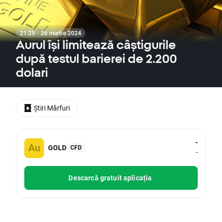
21:25 · 26 martie 2024
Aurul își limitează câștigurile
după testul barierei de 2.200
dolari
Știri Mărfuri
-
GOLD
CFD
-
Descarcă gratuit aplicația