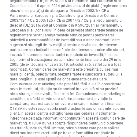
Regulamentului (UE) nr. 596/2014 al Parlamentului European și al
Consiliului din 16 aprilie 2014 privind abuzul de piață ( reglementarea
abuzului de piață) și de abrogare a Directivei 2003/6 / CE a
Parlamentului European și a Consiliului și a Directivelor Comisiei
2003/124 / CE, 2003/125 / CE și 2004/72 / CE și a Regulamentului
delegat (UE) 2016/958 al Comisiei din 9 596/2014 al Parlamentului
European și al Consiliului în ceea ce privește standardele tehnice de
reglementare pentru aranjamentele tehnice pentru prezentarea
obiectivă a recomandărilor de investiții sau a altor informații care
sugerează strategii de investiții și pentru dezvăluirea de interese
particulare sau indicații de conflicte de interese sau orice alte sfaturi,
inclusiv în domeniul consultanței în materie de investiții, în sensul
Legii privind tranzacționarea cu instrumente financiare din 29 iulie
2005 (de ex. Journal of Laws 2019, articolul 875, astfel cum a fost
modificat). Comunicarea de marketing este pregătită cu cea mai
mare diligență, obiectivitate, prezintă faptele cunoscute autorului la
data pregătirii și este lipsită de orice elemente de evaluare.
Comunicarea de marketing este pregătită fără a lua în considerare
nevoile clientului, situația sa financiară individuală și nu prezintă
nicio strategie de investiții în niciun fel. Comunicarea de marketing nu
constituie o ofertă de vânzare, oferire, abonament, invitație la
cumpărare, reclamă sau promovare a oricărui instrument financiar.
XTB SA nu este responsabilă pentru acțiunile sau omisiunile niciunui
client, în special pentru achiziționarea sau cedarea instrumente,
întreprinse pe baza informațiilor conținute în această comunicare de
marketing. XTB SA nu va accepta răspunderea pentru nicio pierdere
sau daună, inclusiv, fără limitare, orice pierdere care poate apărea
direct sau indirect, efectuată pe baza informațiilor conținute în