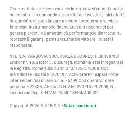
Orice material are scop exclusiv informativ și educațional și
nu constituie recomandare sau sfat de investiții și nici ofertă
de cumpărare sau vânzare a vreunui produs sau serviciu
financiar. Instrumentele financiare sunt riscante și pot
genera pierderi. Vă amintim că performanțele din trecut nu
reprezintă garanții pentru rezultatele viitoare. Investiți
responsabil.
XTB S.A. VARȘOVIA SUCURSALA BUCUREȘTI, Bulevardul
Eroilor nr. 18, Sector 5, București, România este înregistrată
la Registrul Comerțului cu nr. J40/13245/2008, Cod
Identificare Fiscală 24270192, Activitate Principală - Alte
intermedieri financiare n.c.a. - 6499 Cod operator date
personale 22438, Atestat C.N.V.M. 293/15.09.2008, Nr.
înscriere în Reg. C.N.V.M. PJM01SFIM/400002
Copyright 2026 © XTB S.A.
•
Setări cookie-uri