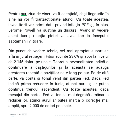
Pentru
aur
, ziua de vineri va fi esențială, deși lingourile în
sine nu vor fi tranzacționate atunci. Cu toate acestea,
investitorii vor primi date privind inflația PCE și, în plus,
Jerome Powell va susține un discurs. Având în vedere
acest lucru, reacția pieței va avea loc la începutul
săptămânii viitoare.
Din punct de vedere tehnic, cel mai apropiat suport se
află în jurul retragerii Fibonacci de 23,6% și apoi la nivelul
de 2.145 dolari pe uncie. Teoretic, sezonalitatea indică o
continuare a câștigurilor și la aceasta se adaugă
creșterea recentă a pozițiilor nete long pe aur. Pe de altă
parte, va conta și tonul venit din partea Fed. Dacă Fed
indică prima reducere în iunie, atunci aurul și-ar putea
continua trendul ascendent. Cu toate acestea, dacă
mesajul din partea Fed va indica mai degrabă amânarea
reducerilor, atunci aurul ar putea marca o corecție mai
amplă, spre 2.000 de dolari pe uncie.