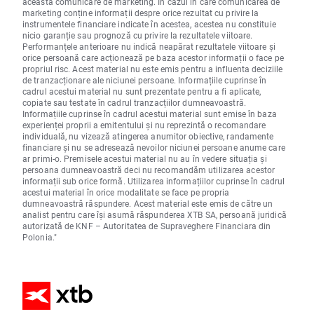
această comunicare de marketing. În cazul în care comunicarea de
marketing conține informații despre orice rezultat cu privire la
instrumentele financiare indicate în acestea, acestea nu constituie
nicio garanție sau prognoză cu privire la rezultatele viitoare.
Performanțele anterioare nu indică neapărat rezultatele viitoare și
orice persoană care acționează pe baza acestor informații o face pe
propriul risc. Acest material nu este emis pentru a influenta deciziile
de tranzacționare ale niciunei persoane. Informațiile cuprinse în
cadrul acestui material nu sunt prezentate pentru a fi aplicate,
copiate sau testate în cadrul tranzacțiilor dumneavoastră.
Informațiile cuprinse în cadrul acestui material sunt emise în baza
experienței proprii a emitentului și nu reprezintă o recomandare
individuală, nu vizează atingerea anumitor obiective, randamente
financiare și nu se adresează nevoilor niciunei persoane anume care
ar primi-o. Premisele acestui material nu au în vedere situația și
persoana dumneavoastră deci nu recomandăm utilizarea acestor
informații sub orice formă. Utilizarea informațiilor cuprinse în cadrul
acestui material în orice modalitate se face pe propria
dumneavoastră răspundere. Acest material este emis de către un
analist pentru care își asumă răspunderea XTB SA, persoană juridică
autorizată de KNF – Autoritatea de Supraveghere Financiara din
Polonia."