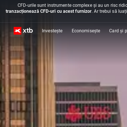
CFD-urile sunt instrumente complexe și au un risc ridic
tranzacționează CFD-uri cu acest furnizor
. Ar trebui să lua
Investește
Economisește
Card și p