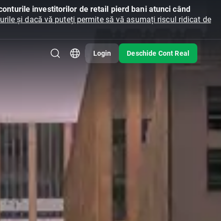
onturile investitorilor de retail pierd bani atunci când
ile și dacă vă puteți permite să vă asumați riscul ridicat de
Login
Deschide Cont Real