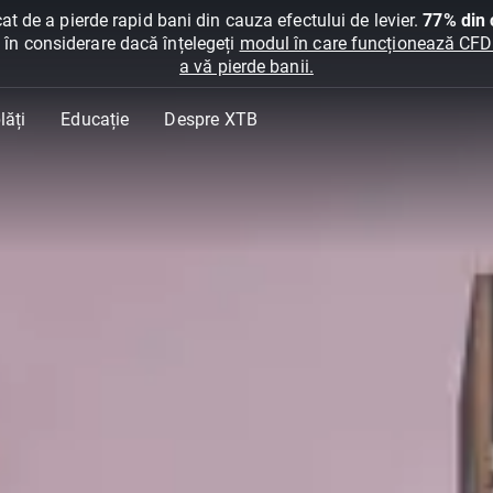
at de a pierde rapid bani din cauza efectului de levier.
77% din c
ți în considerare dacă înțelegeți
modul în care funcționează CFDur
a vă pierde banii.
lăți
Educație
Despre XTB