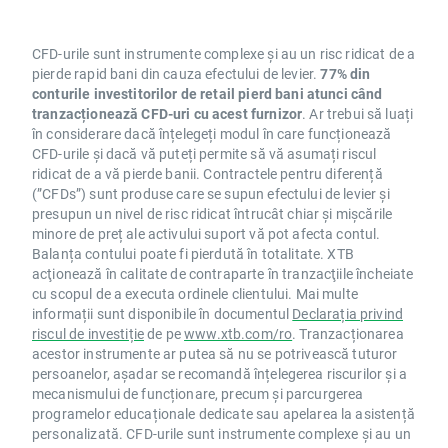
CFD-urile sunt instrumente complexe și au un risc ridicat de a
pierde rapid bani din cauza efectului de levier.
77% din
conturile investitorilor de retail pierd bani atunci când
tranzacționează CFD-uri cu acest furnizor
. Ar trebui să luați
în considerare dacă înțelegeți modul în care funcționează
CFD-urile și dacă vă puteți permite să vă asumați riscul
ridicat de a vă pierde banii. Contractele pentru diferență
(”CFDs”) sunt produse care se supun efectului de levier și
presupun un nivel de risc ridicat întrucât chiar și mișcările
minore de preț ale activului suport vă pot afecta contul.
Balanța contului poate fi pierdută în totalitate. XTB
acţionează în calitate de contraparte în tranzacţiile încheiate
cu scopul de a executa ordinele clientului. Mai multe
informații sunt disponibile în documentul
Declarația privind
riscul de investiție
de pe
www.xtb.com/ro
. Tranzacționarea
acestor instrumente ar putea să nu se potrivească tuturor
persoanelor, așadar se recomandă înțelegerea riscurilor și a
mecanismului de funcționare, precum și parcurgerea
programelor educaționale dedicate sau apelarea la asistență
personalizată. CFD-urile sunt instrumente complexe și au un