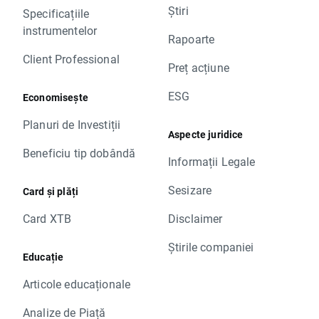
Știri
Specificațiile
instrumentelor
Rapoarte
Client Professional
Preț acțiune
ESG
Economisește
Planuri de Investiții
Aspecte juridice
Beneficiu tip dobândă
Informații Legale
Sesizare
Card și plăți
Card XTB
Disclaimer
Știrile companiei
Educație
Articole educaționale
Analize de Piață