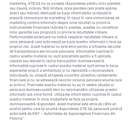
marketing. XTB SA nu va accepta răspunderea pentru nicio pierdere
sau daună, inclusiv, fără limitare, orice pierdere care poate apărea
direct sau indirect, efectuată pe baza informațiilor conținute în
această comunicare de marketing. În cazul în care comunicarea de
marketing conține informații despre orice rezultat cu privire la
instrumentele financiare indicate în acestea, acestea nu constituie
nicio garanție sau prognoză cu privire la rezultatele viitoare.
Performanțele anterioare nu indică neapărat rezultatele viitoare și
orice persoană care acționează pe baza acestor informații o face pe
propriul risc. Acest material nu este emis pentru a influenta deciziile
de tranzacționare ale niciunei persoane. Informațiile cuprinse în
cadrul acestui material nu sunt prezentate pentru a fi aplicate,
copiate sau testate în cadrul tranzacțiilor dumneavoastră.
Informațiile cuprinse în cadrul acestui material sunt emise în baza
experienței proprii a emitentului și nu reprezintă o recomandare
individuală, nu vizează atingerea anumitor obiective, randamente
financiare și nu se adresează nevoilor niciunei persoane anume care
ar primi-o. Premisele acestui material nu au în vedere situația și
persoana dumneavoastră deci nu recomandăm utilizarea acestor
informații sub orice formă. Utilizarea informațiilor cuprinse în cadrul
acestui material în orice modalitate se face pe propria
dumneavoastră răspundere. Acest material este emis de către un
analist pentru care își asumă răspunderea XTB SA, persoană juridică
autorizată de KNF – Autoritatea de Supraveghere Financiara din
Polonia."