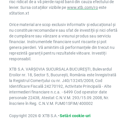
risc ridicat de a vă pierde rapid banii din cauza efectului de
levier. Sursa cotațiilor vizibile pe
www.xtb.com/ro
este
xStation.xt
Orice material are scop exclusiv informativ și educațional și
nu constituie recomandare sau sfat de investiții și nici ofertă
de cumpărare sau vânzare a vreunui produs sau serviciu
financiar. Instrumentele financiare sunt riscante și pot
genera pierderi. Vă amintim că performanțele din trecut nu
reprezintă garanții pentru rezultatele viitoare. Investiți
responsabil.
XTB S.A. VARȘOVIA SUCURSALA BUCUREȘTI, Bulevardul
Eroilor nr. 18, Sector 5, București, România este înregistrată
la Registrul Comerțului cu nr. J40/13245/2008, Cod
Identificare Fiscală 24270192, Activitate Principală - Alte
intermedieri financiare n.c.a. - 6499 Cod operator date
personale 22438, Atestat C.N.V.M. 293/15.09.2008, Nr.
înscriere în Reg. C.N.V.M. PJM01SFIM/400002
Copyright 2026 © XTB S.A.
•
Setări cookie-uri