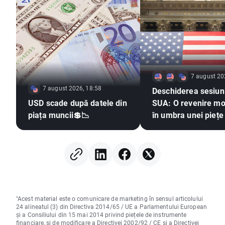
7 august 20
7 august 2026, 18:58
Deschiderea sesiuni
USD scade după datele din
SUA: O revenire m
piața muncii💲📉
în umbra unei piețe
muncii slabe
"Acest material este o comunicare de marketing în sensul articolului
24 alineatul (3) din Directiva 2014/65 / UE a Parlamentului European
și a Consiliului din 15 mai 2014 privind piețele de instrumente
financiare, și de modificare a Directivei 2002/92 / CE și a Directivei