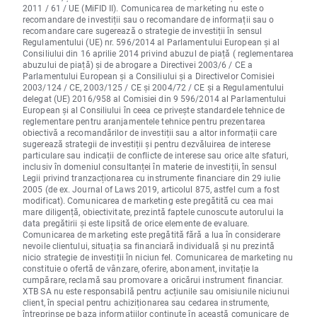
2011 / 61 / UE (MiFID II). Comunicarea de marketing nu este o
recomandare de investiții sau o recomandare de informații sau o
recomandare care sugerează o strategie de investiții în sensul
Regulamentului (UE) nr. 596/2014 al Parlamentului European și al
Consiliului din 16 aprilie 2014 privind abuzul de piață ( reglementarea
abuzului de piață) și de abrogare a Directivei 2003/6 / CE a
Parlamentului European și a Consiliului și a Directivelor Comisiei
2003/124 / CE, 2003/125 / CE și 2004/72 / CE și a Regulamentului
delegat (UE) 2016/958 al Comisiei din 9 596/2014 al Parlamentului
European și al Consiliului în ceea ce privește standardele tehnice de
reglementare pentru aranjamentele tehnice pentru prezentarea
obiectivă a recomandărilor de investiții sau a altor informații care
sugerează strategii de investiții și pentru dezvăluirea de interese
particulare sau indicații de conflicte de interese sau orice alte sfaturi,
inclusiv în domeniul consultanței în materie de investiții, în sensul
Legii privind tranzacționarea cu instrumente financiare din 29 iulie
2005 (de ex. Journal of Laws 2019, articolul 875, astfel cum a fost
modificat). Comunicarea de marketing este pregătită cu cea mai
mare diligență, obiectivitate, prezintă faptele cunoscute autorului la
data pregătirii și este lipsită de orice elemente de evaluare.
Comunicarea de marketing este pregătită fără a lua în considerare
nevoile clientului, situația sa financiară individuală și nu prezintă
nicio strategie de investiții în niciun fel. Comunicarea de marketing nu
constituie o ofertă de vânzare, oferire, abonament, invitație la
cumpărare, reclamă sau promovare a oricărui instrument financiar.
XTB SA nu este responsabilă pentru acțiunile sau omisiunile niciunui
client, în special pentru achiziționarea sau cedarea instrumente,
întreprinse pe baza informațiilor conținute în această comunicare de