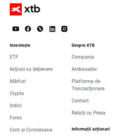
Investește
Despre XTB
ETF
Compania
Acțiuni cu dețienere
Ambasador
Mărfuri
Platforma de
Tranzacționare
Crypto
Contact
Indici
Relații cu Presa
Forex
Informații acționari
Cont și Comisioane