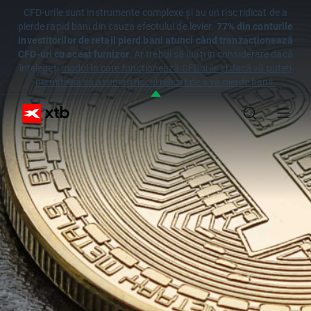
CFD-urile sunt instrumente complexe și au un risc ridicat de a
pierde rapid bani din cauza efectului de levier.
77% din conturile
investitorilor de retail pierd bani atunci când tranzacționează
CFD-uri cu acest furnizor
. Ar trebui să luați în considerare dacă
înțelegeți
modul în care funcționează CFDurile și dacă vă puteți
permite să vă asumați riscul ridicat de a vă pierde banii.