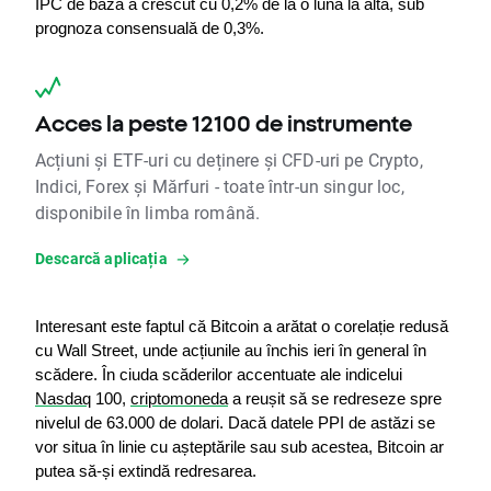
IPC de bază a crescut cu 0,2% de la o lună la alta, sub 
prognoza consensuală de 0,3%.
Acces la peste 12100 de instrumente
Acțiuni și ETF-uri cu deținere și CFD-uri pe Crypto,
Indici, Forex și Mărfuri - toate într-un singur loc,
disponibile în limba română.
Descarcă aplicația
Interesant este faptul că Bitcoin a arătat o corelație redusă 
cu Wall Street, unde acțiunile au închis ieri în general în 
scădere. În ciuda scăderilor accentuate ale indicelui 
Nasdaq
 100, 
criptomoneda
 a reușit să se redreseze spre 
nivelul de 63.000 de dolari. Dacă datele PPI de astăzi se 
vor situa în linie cu așteptările sau sub acestea, Bitcoin ar 
putea să-și extindă redresarea.