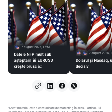
7 august 2026, 15:51
7 august 2026, 
Datele NFP mult sub
așteptări! 🚨 EURUSD
Dolarul și Nasdaq, u
crește brusc 📈
decisiv
"Acest material este o comunicare de marketing în sensul articolului
24 alineatul (3) din Directiva 2014/65 / UE a Parlamentului European