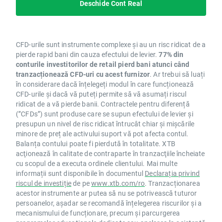
Deschide Cont Real
CFD-urile sunt instrumente complexe și au un risc ridicat de a
pierde rapid bani din cauza efectului de levier.
77% din
conturile investitorilor de retail pierd bani atunci când
tranzacționează CFD-uri cu acest furnizor
. Ar trebui să luați
în considerare dacă înțelegeți modul în care funcționează
CFD-urile și dacă vă puteți permite să vă asumați riscul
ridicat de a vă pierde banii. Contractele pentru diferență
(”CFDs”) sunt produse care se supun efectului de levier și
presupun un nivel de risc ridicat întrucât chiar și mișcările
minore de preț ale activului suport vă pot afecta contul.
Balanța contului poate fi pierdută în totalitate. XTB
acţionează în calitate de contraparte în tranzacţiile încheiate
cu scopul de a executa ordinele clientului. Mai multe
informații sunt disponibile în documentul
Declarația privind
riscul de investiție
de pe
www.xtb.com/ro
. Tranzacționarea
acestor instrumente ar putea să nu se potrivească tuturor
persoanelor, așadar se recomandă înțelegerea riscurilor și a
mecanismului de funcționare, precum și parcurgerea