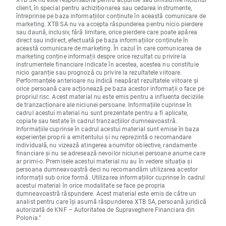
client, în special pentru achiziționarea sau cedarea instrumente,
întreprinse pe baza informațiilor conținute în această comunicare de
marketing. XTB SA nu va accepta răspunderea pentru nicio pierdere
sau daună, inclusiv, fără limitare, orice pierdere care poate apărea
direct sau indirect, efectuată pe baza informațiilor conținute în
această comunicare de marketing. În cazul în care comunicarea de
marketing conține informații despre orice rezultat cu privire la
instrumentele financiare indicate în acestea, acestea nu constituie
nicio garanție sau prognoză cu privire la rezultatele viitoare.
Performanțele anterioare nu indică neapărat rezultatele viitoare și
orice persoană care acționează pe baza acestor informații o face pe
propriul risc. Acest material nu este emis pentru a influenta deciziile
de tranzacționare ale niciunei persoane. Informațiile cuprinse în
cadrul acestui material nu sunt prezentate pentru a fi aplicate,
copiate sau testate în cadrul tranzacțiilor dumneavoastră.
Informațiile cuprinse în cadrul acestui material sunt emise în baza
experienței proprii a emitentului și nu reprezintă o recomandare
individuală, nu vizează atingerea anumitor obiective, randamente
financiare și nu se adresează nevoilor niciunei persoane anume care
ar primi-o. Premisele acestui material nu au în vedere situația și
persoana dumneavoastră deci nu recomandăm utilizarea acestor
informații sub orice formă. Utilizarea informațiilor cuprinse în cadrul
acestui material în orice modalitate se face pe propria
dumneavoastră răspundere. Acest material este emis de către un
analist pentru care își asumă răspunderea XTB SA, persoană juridică
autorizată de KNF – Autoritatea de Supraveghere Financiara din
Polonia."