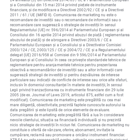
și a Consiliului din 15 mai 2014 privind piețele de instrumente
financiare, și de modificare a Directivei 2002/92 / CE și a Directivei
2011 / 61 / UE (MiFID II). Comunicarea de marketing nu este o
recomandare de investiții sau o recomandare de informații sau o
recomandare care sugerează o strategie de investiții în sensul
Regulamentului (UE) nr. 596/2014 al Parlamentului European și al
Consiliului din 16 aprilie 2014 privind abuzul de piață ( reglementarea
abuzului de piață) și de abrogare a Directivei 2003/6 / CE a
Parlamentului European și a Consiliului și a Directivelor Comisiei
2003/124 / CE, 2003/125 / CE și 2004/72 / CE și a Regulamentului
delegat (UE) 2016/958 al Comisiei din 9 596/2014 al Parlamentului
European și al Consiliului în ceea ce privește standardele tehnice de
reglementare pentru aranjamentele tehnice pentru prezentarea
obiectivă a recomandărilor de investiții sau a altor informații care
sugerează strategii de investiții și pentru dezvăluirea de interese
particulare sau indicații de conflicte de interese sau orice alte sfaturi,
inclusiv în domeniul consultanței în materie de investiții, în sensul
Legii privind tranzacționarea cu instrumente financiare din 29 iulie
2005 (de ex. Journal of Laws 2019, articolul 875, astfel cum a fost
modificat). Comunicarea de marketing este pregătită cu cea mai
mare diligență, obiectivitate, prezintă faptele cunoscute autorului la
data pregătirii și este lipsită de orice elemente de evaluare.
Comunicarea de marketing este pregătită fără a lua în considerare
nevoile clientului, situația sa financiară individuală și nu prezintă
nicio strategie de investiții în niciun fel. Comunicarea de marketing nu
constituie o ofertă de vânzare, oferire, abonament, invitație la
cumpărare, reclamă sau promovare a oricărui instrument financiar.
XTB SA nu este responsabilă pentru acțiunile sau omisiunile niciunui