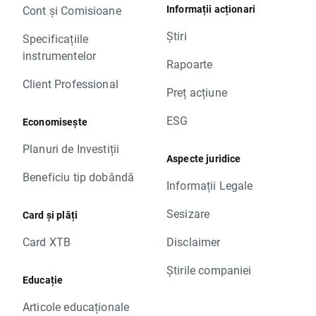
Informații acționari
Cont și Comisioane
Știri
Specificațiile
instrumentelor
Rapoarte
Client Professional
Preț acțiune
ESG
Economisește
Planuri de Investiții
Aspecte juridice
Beneficiu tip dobândă
Informații Legale
Sesizare
Card și plăți
Card XTB
Disclaimer
Știrile companiei
Educație
Articole educaționale