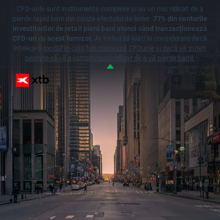
CFD-urile sunt instrumente complexe și au un risc ridicat de a
pierde rapid bani din cauza efectului de levier.
77% din conturile
investitorilor de retail pierd bani atunci când tranzacționează
CFD-uri cu acest furnizor
. Ar trebui să luați în considerare dacă
înțelegeți
modul în care funcționează CFDurile și dacă vă puteți
permite să vă asumați riscul ridicat de a vă pierde banii.