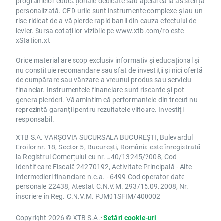
programelor educaționale dedicate sau apelarea la asistență
personalizată. CFD-urile sunt instrumente complexe și au un
risc ridicat de a vă pierde rapid banii din cauza efectului de
levier. Sursa cotațiilor vizibile pe
www.xtb.com/ro
este
xStation.xt
Orice material are scop exclusiv informativ și educațional și
nu constituie recomandare sau sfat de investiții și nici ofertă
de cumpărare sau vânzare a vreunui produs sau serviciu
financiar. Instrumentele financiare sunt riscante și pot
genera pierderi. Vă amintim că performanțele din trecut nu
reprezintă garanții pentru rezultatele viitoare. Investiți
responsabil.
XTB S.A. VARȘOVIA SUCURSALA BUCUREȘTI, Bulevardul
Eroilor nr. 18, Sector 5, București, România este înregistrată
la Registrul Comerțului cu nr. J40/13245/2008, Cod
Identificare Fiscală 24270192, Activitate Principală - Alte
intermedieri financiare n.c.a. - 6499 Cod operator date
personale 22438, Atestat C.N.V.M. 293/15.09.2008, Nr.
înscriere în Reg. C.N.V.M. PJM01SFIM/400002
Copyright 2026 © XTB S.A.
•
Setări cookie-uri