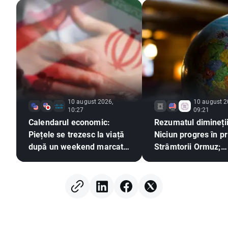
10 august 2026,
10 august 2
10:27
09:21
Calendarul economic:
Rezumatul dimineții
Piețele se trezesc la viață
Niciun progres în pr
după un weekend marcat
Strâmtorii Ormuz;
de impasul geopolitic🚢
Investitorii reacțio
rezultatele financia
Berkshire Hathawa