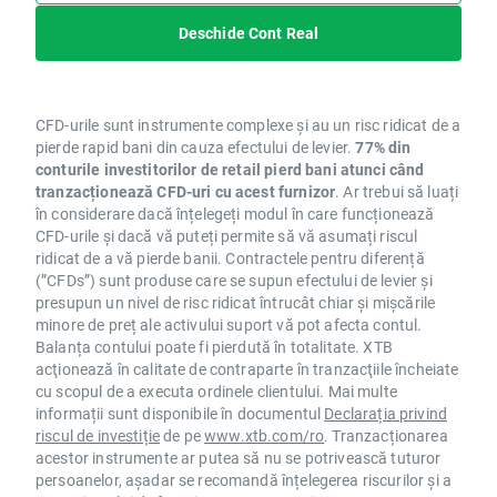
Deschide Cont Real
CFD-urile sunt instrumente complexe și au un risc ridicat de a
pierde rapid bani din cauza efectului de levier.
77% din
conturile investitorilor de retail pierd bani atunci când
tranzacționează CFD-uri cu acest furnizor
. Ar trebui să luați
în considerare dacă înțelegeți modul în care funcționează
CFD-urile și dacă vă puteți permite să vă asumați riscul
ridicat de a vă pierde banii. Contractele pentru diferență
(”CFDs”) sunt produse care se supun efectului de levier și
presupun un nivel de risc ridicat întrucât chiar și mișcările
minore de preț ale activului suport vă pot afecta contul.
Balanța contului poate fi pierdută în totalitate. XTB
acţionează în calitate de contraparte în tranzacţiile încheiate
cu scopul de a executa ordinele clientului. Mai multe
informații sunt disponibile în documentul
Declarația privind
riscul de investiție
de pe
www.xtb.com/ro
. Tranzacționarea
acestor instrumente ar putea să nu se potrivească tuturor
persoanelor, așadar se recomandă înțelegerea riscurilor și a