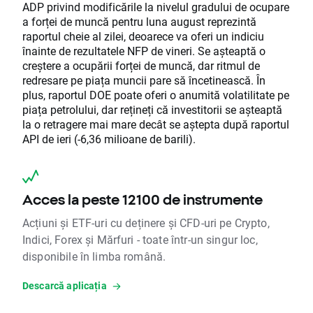
ADP privind modificările la nivelul gradului de ocupare
a forței de muncă pentru luna august reprezintă
raportul cheie al zilei, deoarece va oferi un indiciu
înainte de rezultatele NFP de vineri. Se așteaptă o
creștere a ocupării forței de muncă, dar ritmul de
redresare pe piața muncii pare să încetinească. În
plus, raportul DOE poate oferi o anumită volatilitate pe
piața petrolului, dar rețineți că investitorii se așteaptă
la o retragere mai mare decât se aștepta după raportul
API de ieri (-6,36 milioane de barili).
Acces la peste 12100 de instrumente
Acțiuni și ETF-uri cu deținere și CFD-uri pe Crypto,
Indici, Forex și Mărfuri - toate într-un singur loc,
disponibile în limba română.
Descarcă aplicația