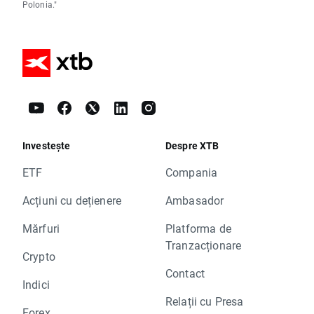
Polonia."
Investește
Despre XTB
ETF
Compania
Acțiuni cu dețienere
Ambasador
Mărfuri
Platforma de
Tranzacționare
Crypto
Contact
Indici
Relații cu Presa
Forex