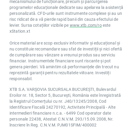
mecanismului de funcționare, precum și parcurgerea
programelor educaționale dedicate sau apelarea la asistență
personalizată. CFD-urile sunt instrumente complexe și au un
risc ridicat de a vă pierde rapid banii din cauza efectului de
levier. Sursa cotațiilor vizibile pe
www.xtb.com/ro
este
xStation.xt
Orice material are scop exclusiv informativ și educațional și
nu constituie recomandare sau sfat de investiții și nici ofertă
de cumpărare sau vânzare a vreunui produs sau serviciu
financiar. Instrumentele financiare sunt riscante și pot
genera pierderi. Vă amintim că performanțele din trecut nu
reprezintă garanții pentru rezultatele viitoare. Investiți
responsabil.
XTB S.A. VARȘOVIA SUCURSALA BUCUREȘTI, Bulevardul
Eroilor nr. 18, Sector 5, București, România este înregistrată
la Registrul Comerțului cu nr. J40/13245/2008, Cod
Identificare Fiscală 24270192, Activitate Principală - Alte
intermedieri financiare n.c.a. - 6499 Cod operator date
personale 22438, Atestat C.N.V.M. 293/15.09.2008, Nr.
înscriere în Reg. C.N.V.M. PJM01SFIM/400002