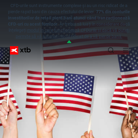
CFD-urile sunt instrumente complexe și au un risc ridicat de a
pierde rapid bani din cauza efectului de levier.
77% din conturile
investitorilor de retail pierd bani atunci când tranzacționează
CFD-uri cu acest furnizor
. Ar trebui să luați în considerare dacă
înțelegeți
modul în care funcționează CFDurile și dacă vă puteți
permite să vă asumați riscul ridicat de a vă pierde banii.