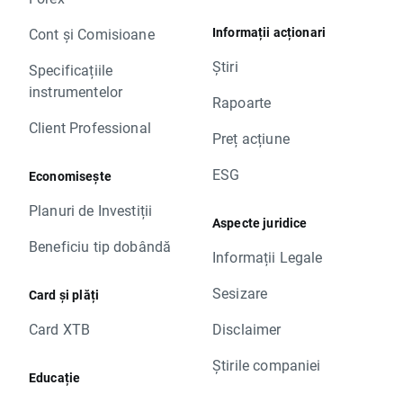
Informații acționari
Cont și Comisioane
Știri
Specificațiile
instrumentelor
Rapoarte
Client Professional
Preț acțiune
ESG
Economisește
Planuri de Investiții
Aspecte juridice
Beneficiu tip dobândă
Informații Legale
Sesizare
Card și plăți
Card XTB
Disclaimer
Știrile companiei
Educație