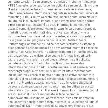
cumpărare, reclamă sau promovare a oricărui instrument financiar.
XTB SA nu este responsabilă pentru acțiunile sau omisiunile niciunui
client, în special pentru achiziționarea sau cedarea instrumente,
întreprinse pe baza informațiilor conținute în această comunicare de
marketing. XTB SA nu va accepta răspunderea pentru nicio pierdere
sau daună, inclusiv, fără limitare, orice pierdere care poate apărea
direct sau indirect, efectuată pe baza informațiilor conținute în
această comunicare de marketing. În cazul în care comunicarea de
marketing conține informații despre orice rezultat cu privire la
instrumentele financiare indicate în acestea, acestea nu constituie
nicio garanție sau prognoză cu privire la rezultatele viitoare.
Performanțele anterioare nu indică neapărat rezultatele viitoare și
orice persoană care acționează pe baza acestor informații o face pe
propriul risc. Acest material nu este emis pentru a influenta deciziile
de tranzacționare ale niciunei persoane. Informațiile cuprinse în
cadrul acestui material nu sunt prezentate pentru a fi aplicate,
copiate sau testate în cadrul tranzacțiilor dumneavoastră.
Informațiile cuprinse în cadrul acestui material sunt emise în baza
experienței proprii a emitentului și nu reprezintă o recomandare
individuală, nu vizează atingerea anumitor obiective, randamente
financiare și nu se adresează nevoilor niciunei persoane anume care
ar primi-o. Premisele acestui material nu au în vedere situația și
persoana dumneavoastră deci nu recomandăm utilizarea acestor
informații sub orice formă. Utilizarea informațiilor cuprinse în cadrul
acestui material în orice modalitate se face pe propria
dumneavoastră răspundere. Acest material este emis de către un
analist pentru care își asumă răspunderea XTB SA, persoană juridică
autorizată de KNF – Autoritatea de Supraveghere Financiara din