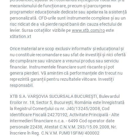
mecanismului de funcționare, precum și parcurgerea
programelor educaționale dedicate sau apelarea la asistență
personalizată. CFD-urile sunt instrumente complexe și au un
risc ridicat de a vă pierde rapid banii din cauza efectului de
levier. Sursa cotațiilor vizibile pe
www.xtb.com/ro
este
xStation.xt
Orice material are scop exclusiv informativ și educațional și
nu constituie recomandare sau sfat de investiții și nici ofertă
de cumpărare sau vânzare a vreunui produs sau serviciu
financiar. Instrumentele financiare sunt riscante și pot
genera pierderi. Vă amintim că performanțele din trecut nu
reprezintă garanții pentru rezultatele viitoare. Investiți
responsabil.
XTB S.A. VARȘOVIA SUCURSALA BUCUREȘTI, Bulevardul
Eroilor nr. 18, Sector 5, București, România este înregistrată
la Registrul Comerțului cu nr. J40/13245/2008, Cod
Identificare Fiscală 24270192, Activitate Principală - Alte
intermedieri financiare n.c.a. - 6499 Cod operator date
personale 22438, Atestat C.N.V.M. 293/15.09.2008, Nr.
înscriere în Reg. C.N.V.M. PJM01SFIM/400002