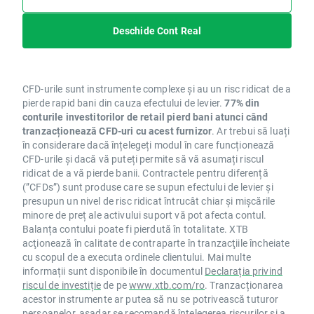
Deschide Cont Real
CFD-urile sunt instrumente complexe și au un risc ridicat de a
pierde rapid bani din cauza efectului de levier.
77% din
conturile investitorilor de retail pierd bani atunci când
tranzacționează CFD-uri cu acest furnizor
. Ar trebui să luați
în considerare dacă înțelegeți modul în care funcționează
CFD-urile și dacă vă puteți permite să vă asumați riscul
ridicat de a vă pierde banii. Contractele pentru diferență
(”CFDs”) sunt produse care se supun efectului de levier și
presupun un nivel de risc ridicat întrucât chiar și mișcările
minore de preț ale activului suport vă pot afecta contul.
Balanța contului poate fi pierdută în totalitate. XTB
acţionează în calitate de contraparte în tranzacţiile încheiate
cu scopul de a executa ordinele clientului. Mai multe
informații sunt disponibile în documentul
Declarația privind
riscul de investiție
de pe
www.xtb.com/ro
. Tranzacționarea
acestor instrumente ar putea să nu se potrivească tuturor
persoanelor, așadar se recomandă înțelegerea riscurilor și a