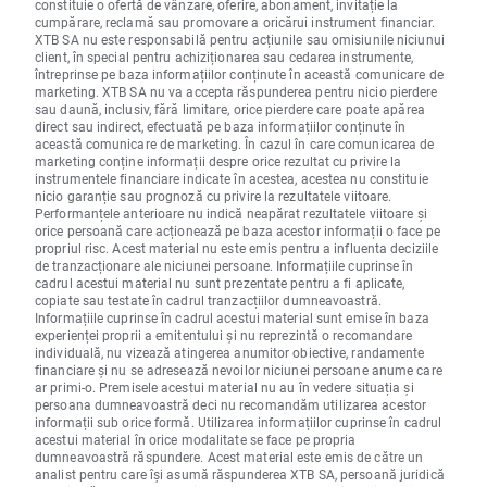
constituie o ofertă de vânzare, oferire, abonament, invitație la
cumpărare, reclamă sau promovare a oricărui instrument financiar.
XTB SA nu este responsabilă pentru acțiunile sau omisiunile niciunui
client, în special pentru achiziționarea sau cedarea instrumente,
întreprinse pe baza informațiilor conținute în această comunicare de
marketing. XTB SA nu va accepta răspunderea pentru nicio pierdere
sau daună, inclusiv, fără limitare, orice pierdere care poate apărea
direct sau indirect, efectuată pe baza informațiilor conținute în
această comunicare de marketing. În cazul în care comunicarea de
marketing conține informații despre orice rezultat cu privire la
instrumentele financiare indicate în acestea, acestea nu constituie
nicio garanție sau prognoză cu privire la rezultatele viitoare.
Performanțele anterioare nu indică neapărat rezultatele viitoare și
orice persoană care acționează pe baza acestor informații o face pe
propriul risc. Acest material nu este emis pentru a influenta deciziile
de tranzacționare ale niciunei persoane. Informațiile cuprinse în
cadrul acestui material nu sunt prezentate pentru a fi aplicate,
copiate sau testate în cadrul tranzacțiilor dumneavoastră.
Informațiile cuprinse în cadrul acestui material sunt emise în baza
experienței proprii a emitentului și nu reprezintă o recomandare
individuală, nu vizează atingerea anumitor obiective, randamente
financiare și nu se adresează nevoilor niciunei persoane anume care
ar primi-o. Premisele acestui material nu au în vedere situația și
persoana dumneavoastră deci nu recomandăm utilizarea acestor
informații sub orice formă. Utilizarea informațiilor cuprinse în cadrul
acestui material în orice modalitate se face pe propria
dumneavoastră răspundere. Acest material este emis de către un
analist pentru care își asumă răspunderea XTB SA, persoană juridică