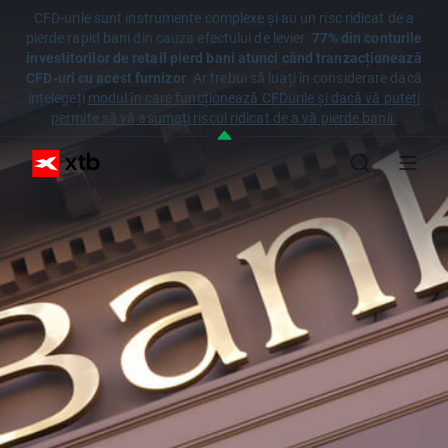
CFD-urile sunt instrumente complexe și au un risc ridicat de a
pierde rapid bani din cauza efectului de levier.
77% din conturile
investitorilor de retail pierd bani atunci când tranzacționează
CFD-uri cu acest furnizor
. Ar trebui să luați în considerare dacă
înțelegeți
modul în care funcționează CFDurile și dacă vă puteți
permite să vă asumați riscul ridicat de a vă pierde banii.