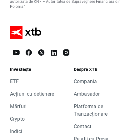
autorizată de KNF – Autoritatea de Supraveghere Financiara din
Polonia."
Investește
Despre XTB
ETF
Compania
Acțiuni cu dețienere
Ambasador
Mărfuri
Platforma de
Tranzacționare
Crypto
Contact
Indici
Relații cu Presa