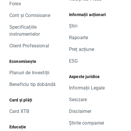
Forex
Informații acționari
Cont și Comisioane
Știri
Specificațiile
instrumentelor
Rapoarte
Client Professional
Preț acțiune
ESG
Economisește
Planuri de Investiții
Aspecte juridice
Beneficiu tip dobândă
Informații Legale
Sesizare
Card și plăți
Card XTB
Disclaimer
Știrile companiei
Educație