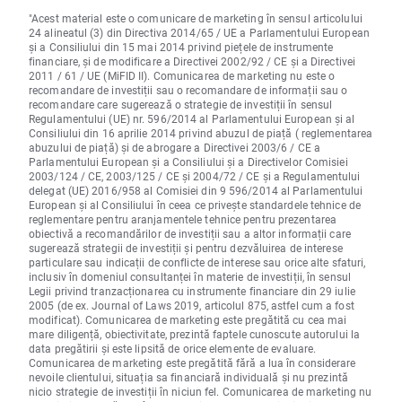
"Acest material este o comunicare de marketing în sensul articolului
24 alineatul (3) din Directiva 2014/65 / UE a Parlamentului European
și a Consiliului din 15 mai 2014 privind piețele de instrumente
financiare, și de modificare a Directivei 2002/92 / CE și a Directivei
2011 / 61 / UE (MiFID II). Comunicarea de marketing nu este o
recomandare de investiții sau o recomandare de informații sau o
recomandare care sugerează o strategie de investiții în sensul
Regulamentului (UE) nr. 596/2014 al Parlamentului European și al
Consiliului din 16 aprilie 2014 privind abuzul de piață ( reglementarea
abuzului de piață) și de abrogare a Directivei 2003/6 / CE a
Parlamentului European și a Consiliului și a Directivelor Comisiei
2003/124 / CE, 2003/125 / CE și 2004/72 / CE și a Regulamentului
delegat (UE) 2016/958 al Comisiei din 9 596/2014 al Parlamentului
European și al Consiliului în ceea ce privește standardele tehnice de
reglementare pentru aranjamentele tehnice pentru prezentarea
obiectivă a recomandărilor de investiții sau a altor informații care
sugerează strategii de investiții și pentru dezvăluirea de interese
particulare sau indicații de conflicte de interese sau orice alte sfaturi,
inclusiv în domeniul consultanței în materie de investiții, în sensul
Legii privind tranzacționarea cu instrumente financiare din 29 iulie
2005 (de ex. Journal of Laws 2019, articolul 875, astfel cum a fost
modificat). Comunicarea de marketing este pregătită cu cea mai
mare diligență, obiectivitate, prezintă faptele cunoscute autorului la
data pregătirii și este lipsită de orice elemente de evaluare.
Comunicarea de marketing este pregătită fără a lua în considerare
nevoile clientului, situația sa financiară individuală și nu prezintă
nicio strategie de investiții în niciun fel. Comunicarea de marketing nu