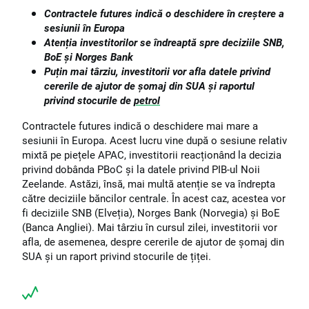
Contractele futures indică o deschidere în creștere a
sesiunii în Europa
Atenția investitorilor se îndreaptă spre deciziile SNB,
BoE și Norges Bank
Puțin mai târziu, investitorii vor afla datele privind
cererile de ajutor de șomaj din SUA și raportul
privind stocurile de
petrol
Contractele futures indică o deschidere mai mare a
sesiunii în Europa. Acest lucru vine după o sesiune relativ
mixtă pe piețele APAC, investitorii reacționând la decizia
privind dobânda PBoC și la datele privind PIB-ul Noii
Zeelande. Astăzi, însă, mai multă atenție se va îndrepta
către deciziile băncilor centrale. În acest caz, acestea vor
fi deciziile SNB (Elveția), Norges Bank (Norvegia) și BoE
(Banca Angliei). Mai târziu în cursul zilei, investitorii vor
afla, de asemenea, despre cererile de ajutor de șomaj din
SUA și un raport privind stocurile de țiței.