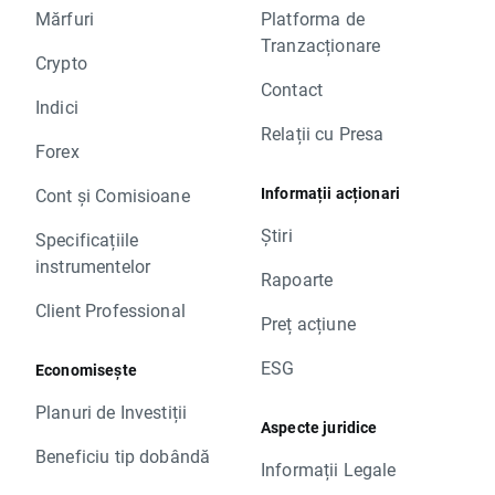
Mărfuri
Platforma de
Tranzacționare
Crypto
Contact
Indici
Relații cu Presa
Forex
Informații acționari
Cont și Comisioane
Știri
Specificațiile
instrumentelor
Rapoarte
Client Professional
Preț acțiune
ESG
Economisește
Planuri de Investiții
Aspecte juridice
Beneficiu tip dobândă
Informații Legale