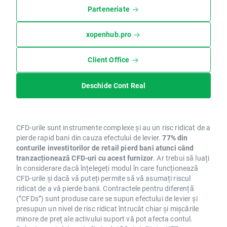
Parteneriate
xopenhub.pro
Client Office
Deschide Cont Real
CFD-urile sunt instrumente complexe și au un risc ridicat de a
pierde rapid bani din cauza efectului de levier.
77% din
conturile investitorilor de retail pierd bani atunci când
tranzacționează CFD-uri cu acest furnizor
. Ar trebui să luați
în considerare dacă înțelegeți modul în care funcționează
CFD-urile și dacă vă puteți permite să vă asumați riscul
ridicat de a vă pierde banii. Contractele pentru diferență
(”CFDs”) sunt produse care se supun efectului de levier și
presupun un nivel de risc ridicat întrucât chiar și mișcările
minore de preț ale activului suport vă pot afecta contul.