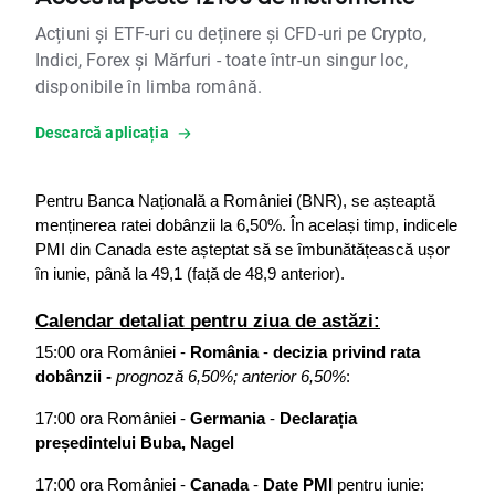
Acțiuni și ETF-uri cu deținere și CFD-uri pe Crypto,
Indici, Forex și Mărfuri - toate într-un singur loc,
disponibile în limba română.
Descarcă aplicația
Pentru Banca Națională a României (BNR), se așteaptă 
menținerea ratei dobânzii la 6,50%. În același timp, indicele 
PMI din Canada este așteptat să se îmbunătățească ușor 
în iunie, până la 49,1 (față de 48,9 anterior).
Calendar detaliat pentru ziua de astăzi:
15:00 ora României - 
România 
- 
decizia privind rata 
dobânzii - 
prognoză 6,50%; anterior 6,50%
:
17:00 ora României - 
Germania
 - 
Declarația 
președintelui Buba, Nagel
17:00 ora României - 
Canada
 - 
Date PMI
 pentru iunie: