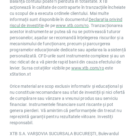
Balanța contului poate fi pierdută în totalitate. XTB
acţionează în calitate de contraparte în tranzacţiile încheiate
cu scopul de a executa ordinele clientului. Mai multe
informații sunt disponibile în documentul
Declarația privind
riscul de investiție
de pe
www.xtb.com/ro
. Tranzacționarea
acestor instrumente ar putea să nu se potrivească tuturor
persoanelor, așadar se recomandă înțelegerea riscurilor și a
mecanismului de funcționare, precum și parcurgerea
programelor educaționale dedicate sau apelarea la asistență
personalizată. CFD-urile sunt instrumente complexe și au un
risc ridicat de a vă pierde rapid banii din cauza efectului de
levier. Sursa cotațiilor vizibile pe
www.xtb.com/ro
este
xStation.xt
Orice material are scop exclusiv informativ și educațional și
nu constituie recomandare sau sfat de investiții și nici ofertă
de cumpărare sau vânzare a vreunui produs sau serviciu
financiar. Instrumentele financiare sunt riscante și pot
genera pierderi. Vă amintim că performanțele din trecut nu
reprezintă garanții pentru rezultatele viitoare. Investiți
responsabil.
XTB S.A. VARȘOVIA SUCURSALA BUCUREȘTI, Bulevardul