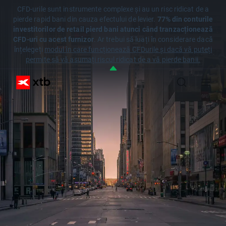
CFD-urile sunt instrumente complexe și au un risc ridicat de a
pierde rapid bani din cauza efectului de levier.
77% din conturile
investitorilor de retail pierd bani atunci când tranzacționează
CFD-uri cu acest furnizor
. Ar trebui să luați în considerare dacă
înțelegeți
modul în care funcționează CFDurile și dacă vă puteți
permite să vă asumați riscul ridicat de a vă pierde banii.