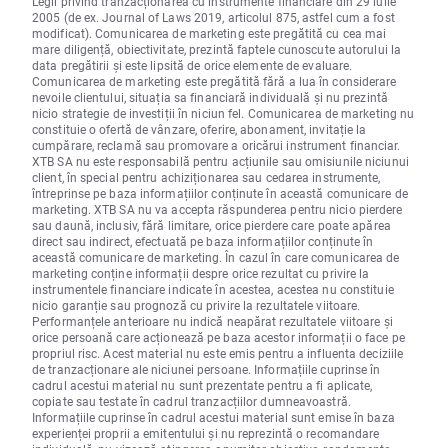
Legii privind tranzacționarea cu instrumente financiare din 29 iulie
2005 (de ex. Journal of Laws 2019, articolul 875, astfel cum a fost
modificat). Comunicarea de marketing este pregătită cu cea mai
mare diligență, obiectivitate, prezintă faptele cunoscute autorului la
data pregătirii și este lipsită de orice elemente de evaluare.
Comunicarea de marketing este pregătită fără a lua în considerare
nevoile clientului, situația sa financiară individuală și nu prezintă
nicio strategie de investiții în niciun fel. Comunicarea de marketing nu
constituie o ofertă de vânzare, oferire, abonament, invitație la
cumpărare, reclamă sau promovare a oricărui instrument financiar.
XTB SA nu este responsabilă pentru acțiunile sau omisiunile niciunui
client, în special pentru achiziționarea sau cedarea instrumente,
întreprinse pe baza informațiilor conținute în această comunicare de
marketing. XTB SA nu va accepta răspunderea pentru nicio pierdere
sau daună, inclusiv, fără limitare, orice pierdere care poate apărea
direct sau indirect, efectuată pe baza informațiilor conținute în
această comunicare de marketing. În cazul în care comunicarea de
marketing conține informații despre orice rezultat cu privire la
instrumentele financiare indicate în acestea, acestea nu constituie
nicio garanție sau prognoză cu privire la rezultatele viitoare.
Performanțele anterioare nu indică neapărat rezultatele viitoare și
orice persoană care acționează pe baza acestor informații o face pe
propriul risc. Acest material nu este emis pentru a influenta deciziile
de tranzacționare ale niciunei persoane. Informațiile cuprinse în
cadrul acestui material nu sunt prezentate pentru a fi aplicate,
copiate sau testate în cadrul tranzacțiilor dumneavoastră.
Informațiile cuprinse în cadrul acestui material sunt emise în baza
experienței proprii a emitentului și nu reprezintă o recomandare