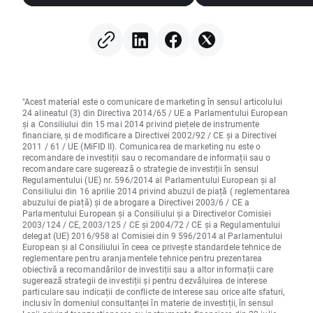
"Acest material este o comunicare de marketing în sensul articolului
24 alineatul (3) din Directiva 2014/65 / UE a Parlamentului European
și a Consiliului din 15 mai 2014 privind piețele de instrumente
financiare, și de modificare a Directivei 2002/92 / CE și a Directivei
2011 / 61 / UE (MiFID II). Comunicarea de marketing nu este o
recomandare de investiții sau o recomandare de informații sau o
recomandare care sugerează o strategie de investiții în sensul
Regulamentului (UE) nr. 596/2014 al Parlamentului European și al
Consiliului din 16 aprilie 2014 privind abuzul de piață ( reglementarea
abuzului de piață) și de abrogare a Directivei 2003/6 / CE a
Parlamentului European și a Consiliului și a Directivelor Comisiei
2003/124 / CE, 2003/125 / CE și 2004/72 / CE și a Regulamentului
delegat (UE) 2016/958 al Comisiei din 9 596/2014 al Parlamentului
European și al Consiliului în ceea ce privește standardele tehnice de
reglementare pentru aranjamentele tehnice pentru prezentarea
obiectivă a recomandărilor de investiții sau a altor informații care
sugerează strategii de investiții și pentru dezvăluirea de interese
particulare sau indicații de conflicte de interese sau orice alte sfaturi,
inclusiv în domeniul consultanței în materie de investiții, în sensul