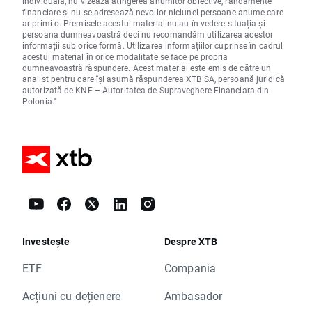
individuală, nu vizează atingerea anumitor obiective, randamente
financiare și nu se adresează nevoilor niciunei persoane anume care
ar primi-o. Premisele acestui material nu au în vedere situația și
persoana dumneavoastră deci nu recomandăm utilizarea acestor
informații sub orice formă. Utilizarea informațiilor cuprinse în cadrul
acestui material în orice modalitate se face pe propria
dumneavoastră răspundere. Acest material este emis de către un
analist pentru care își asumă răspunderea XTB SA, persoană juridică
autorizată de KNF – Autoritatea de Supraveghere Financiara din
Polonia."
Investește
Despre XTB
ETF
Compania
Acțiuni cu dețienere
Ambasador