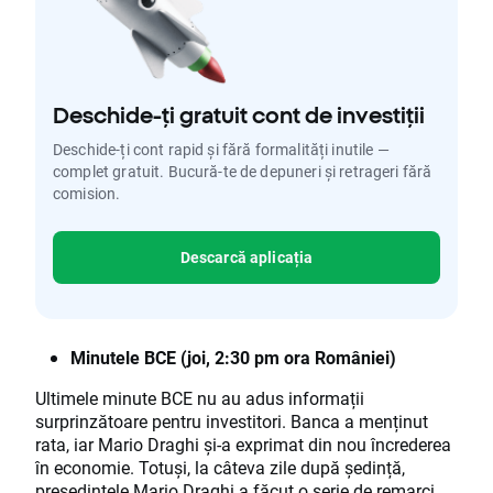
Deschide-ți gratuit cont de investiții
Deschide-ți cont rapid și fără formalități inutile —
complet gratuit. Bucură-te de depuneri și retrageri fără
comision.
Descarcă aplicația
Minutele BCE (joi, 2:30 pm ora României)
Ultimele minute BCE nu au adus informații
surprinzătoare pentru investitori. Banca a menținut
rata, iar Mario Draghi și-a exprimat din nou încrederea
în economie. Totuși, la câteva zile după ședință,
președintele Mario Draghi a făcut o serie de remarci