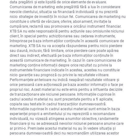
data pregătirii și este lipsită de orice elemente de evaluare.
Comunicarea de marketing este pregătită fără a lua în considerare
nevoile clientului, situația sa financiară individuală și nu prezintă
nicio strategie de investiții în niciun fel. Comunicarea de marketing nu
constituie o ofertă de vânzare, oferire, abonament, invitație la
cumpărare, reclamă sau promovare a oricărui instrument financiar.
XTB SA nu este responsabilă pentru acțiunile sau omisiunile niciunui
client, în special pentru achiziționarea sau cedarea instrumente,
întreprinse pe baza informațiilor conținute în această comunicare de
marketing. XTB SA nu va accepta răspunderea pentru nicio pierdere
sau daună, inclusiv, fără limitare, orice pierdere care poate apărea
direct sau indirect, efectuată pe baza informațiilor conținute în
această comunicare de marketing. În cazul în care comunicarea de
marketing conține informații despre orice rezultat cu privire la
instrumentele financiare indicate în acestea, acestea nu constituie
nicio garanție sau prognoză cu privire la rezultatele viitoare.
Performanțele anterioare nu indică neapărat rezultatele viitoare și
orice persoană care acționează pe baza acestor informații o face pe
propriul risc. Acest material nu este emis pentru a influenta deciziile
de tranzacționare ale niciunei persoane. Informațiile cuprinse în
cadrul acestui material nu sunt prezentate pentru a fi aplicate,
copiate sau testate în cadrul tranzacțiilor dumneavoastră.
Informațiile cuprinse în cadrul acestui material sunt emise în baza
experienței proprii a emitentului și nu reprezintă o recomandare
individuală, nu vizează atingerea anumitor obiective, randamente
financiare și nu se adresează nevoilor niciunei persoane anume care
ar primi-o. Premisele acestui material nu au în vedere situația și
persoana dumneavoastră deci nu recomandăm utilizarea acestor