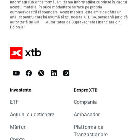
informații sub orice formă. Utilizarea informațiilor cuprinse în cadrul
acestui material în orice modalitate se face pe propria
dumneavoastră răspundere. Acest material este emis de către un
analist pentru care își asumă răspunderea XTB SA, persoană juridică
autorizată de KNF – Autoritatea de Supraveghere Financiara din
Polonia."
Investește
Despre XTB
ETF
Compania
Acțiuni cu dețienere
Ambasador
Mărfuri
Platforma de
Tranzacționare
Crypto