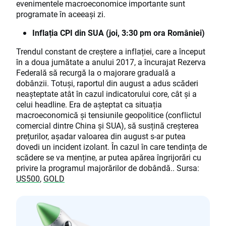
evenimentele macroeconomice importante sunt
programate în aceeași zi.
Inflația CPI din SUA (joi, 3:30 pm ora României)
Trendul constant de creștere a inflației, care a început
în a doua jumătate a anului 2017, a încurajat Rezerva
Federală să recurgă la o majorare graduală a
dobânzii. Totuși, raportul din august a adus scăderi
neașteptate atât în cazul indicatorului core, cât și a
celui headline. Era de așteptat ca situația
macroeconomică și tensiunile geopolitice (conflictul
comercial dintre China și SUA), să susțină creșterea
prețurilor, așadar valoarea din august s-ar putea
dovedi un incident izolant. În cazul în care tendința de
scădere se va menține, ar putea apărea îngrijorări cu
privire la programul majorărilor de dobândă.. Sursa:
US500
,
GOLD