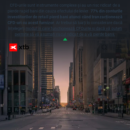
CFD-urile sunt instrumente complexe și au un risc ridicat de a
pierde rapid bani din cauza efectului de levier.
77% din conturile
investitorilor de retail pierd bani atunci când tranzacționează
CFD-uri cu acest furnizor
. Ar trebui să luați în considerare dacă
înțelegeți
modul în care funcționează CFDurile și dacă vă puteți
permite să vă asumați riscul ridicat de a vă pierde banii.