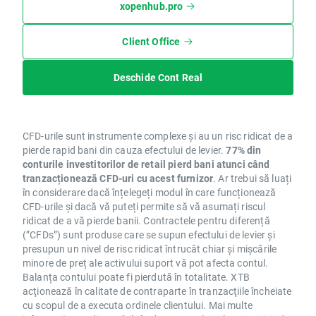
xopenhub.pro
Client Office
Deschide Cont Real
CFD-urile sunt instrumente complexe și au un risc ridicat de a
pierde rapid bani din cauza efectului de levier.
77% din
conturile investitorilor de retail pierd bani atunci când
tranzacționează CFD-uri cu acest furnizor
. Ar trebui să luați
în considerare dacă înțelegeți modul în care funcționează
CFD-urile și dacă vă puteți permite să vă asumați riscul
ridicat de a vă pierde banii. Contractele pentru diferență
(”CFDs”) sunt produse care se supun efectului de levier și
presupun un nivel de risc ridicat întrucât chiar și mișcările
minore de preț ale activului suport vă pot afecta contul.
Balanța contului poate fi pierdută în totalitate. XTB
acţionează în calitate de contraparte în tranzacţiile încheiate
cu scopul de a executa ordinele clientului. Mai multe