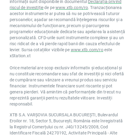
informații sunt disponibile în documentul
Declarația privind
riscul de investiție
de pe
www.xtb.com/ro
. Tranzacționarea
acestor instrumente ar putea să nu se potrivească tuturor
persoanelor, așadar se recomandă înțelegerea riscurilor și a
mecanismului de funcționare, precum și parcurgerea
programelor educaționale dedicate sau apelarea la asistență
personalizată. CFD-urile sunt instrumente complexe și au un
risc ridicat de a vă pierde rapid banii din cauza efectului de
levier. Sursa cotațiilor vizibile pe
www.xtb.com/ro
este
xStation.xt
Orice material are scop exclusiv informativ și educațional și
nu constituie recomandare sau sfat de investiții și nici ofertă
de cumpărare sau vânzare a vreunui produs sau serviciu
financiar. Instrumentele financiare sunt riscante și pot
genera pierderi. Vă amintim că performanțele din trecut nu
reprezintă garanții pentru rezultatele viitoare. Investiți
responsabil.
XTB S.A. VARȘOVIA SUCURSALA BUCUREȘTI, Bulevardul
Eroilor nr. 18, Sector 5, București, România este înregistrată
la Registrul Comerțului cu nr. J40/13245/2008, Cod
Identificare Fiscală 24270192, Activitate Principală - Alte