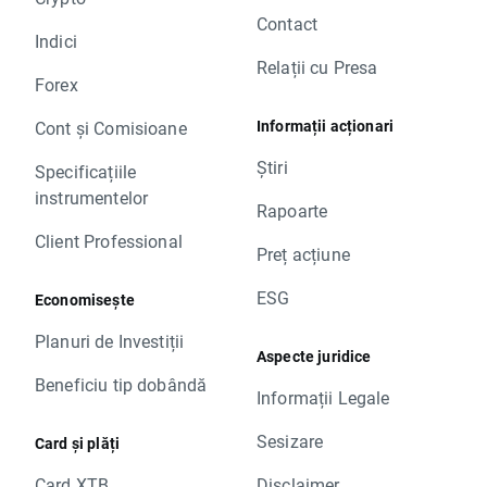
Contact
Indici
Relații cu Presa
Forex
Informații acționari
Cont și Comisioane
Știri
Specificațiile
instrumentelor
Rapoarte
Client Professional
Preț acțiune
ESG
Economisește
Planuri de Investiții
Aspecte juridice
Beneficiu tip dobândă
Informații Legale
Sesizare
Card și plăți
Card XTB
Disclaimer