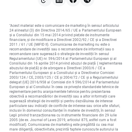
"Acest material este o comunicare de marketing în sensul articolului
24 alineatul (3) din Directiva 2014/65 / UE a Parlamentului European
și a Consiliului din 15 mai 2014 privind piețele de instrumente
financiare, și de modificare a Directivei 2002/92 / CE și a Directivei
2011 / 61 / UE (MiFID II). Comunicarea de marketing nu este o
recomandare de investiții sau o recomandare de informații sau o
recomandare care sugerează o strategie de investiții în sensul
Regulamentului (UE) nr. 596/2014 al Parlamentului European și al
Consiliului din 16 aprilie 2014 privind abuzul de piață ( reglementarea
abuzului de piață) și de abrogare a Directivei 2003/6 / CE a
Parlamentului European și a Consiliului și a Directivelor Comisiei
2003/124 / CE, 2003/125 / CE și 2004/72 / CE și a Regulamentului
delegat (UE) 2016/958 al Comisiei din 9 596/2014 al Parlamentului
European și al Consiliului în ceea ce privește standardele tehnice de
reglementare pentru aranjamentele tehnice pentru prezentarea
obiectivă a recomandărilor de investiții sau a altor informații care
sugerează strategii de investiții și pentru dezvăluirea de interese
particulare sau indicații de conflicte de interese sau orice alte sfaturi,
inclusiv în domeniul consultanței în materie de investiții, în sensul
Legii privind tranzacționarea cu instrumente financiare din 29 iulie
2005 (de ex. Journal of Laws 2019, articolul 875, astfel cum a fost
modificat). Comunicarea de marketing este pregătită cu cea mai
mare diligență, obiectivitate, prezintă faptele cunoscute autorului la