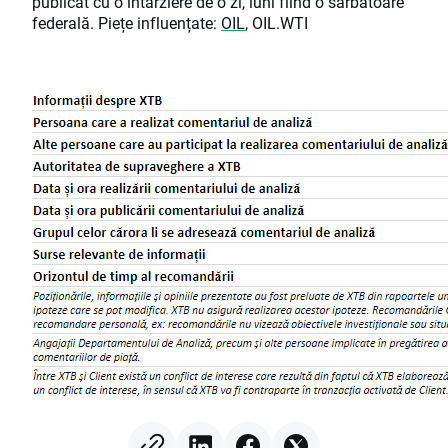
publicat cu o întârziere de o zi, luni fiind o sărbătoare
federală. Piețe influențate:
OIL
, OIL.WTI