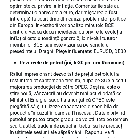
optimiste cu privire la inflație. Comentariile sale au
determinat o apreciere a euro, dar mișcarea a fost
întreruptă la scurt timp din cauza problemelor politice
din Europa. Investitorii vor analiza minutele BCE
pentru a vedea dacă încrederea cu privire la evoluția
inflației este o tendință generală, la nivelul tuturor
membrilor BCE, sau este viziunea personală a
președintelui Draghi. Piețe influențate: EURUSD, DE30
Rezervele de petrol (joi, 5:30 pm ora României)
Raliul impresionant dezvoltat de prețul petrolului a
fost întrerupt săptămâna trecută, după ce SUA a cerut
majorarea producției de către OPEC. Deși nu este o
știre nouă, vânzătorii au devenit mai activi odată ce
Ministrul Energiei saudit a anunțat că OPEC este
pregătită să-și utilizeze capacitatea disponibilă de
producție în cazul în care va fi necesar. Datele privind
petrolul ar putea crește gradul de volatilitate pe termen
scurt, astfel, traderii de petrol ar trebui să fie precauți
în ultimele sesiuni ale săptămânii. Raportul va fi