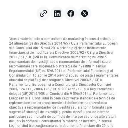
"Acest material este o comunicare de marketing în sensul articolului
24 alineatul (3) din Directiva 2014/65 / UE a Parlamentului European
și a Consiliului din 15 mai 2014 privind piețele de instrumente
financiare, și de modificare a Directivei 2002/92 / CE și a Directivei
2011 / 61 / UE (MiFID II). Comunicarea de marketing nu este o
recomandare de investiții sau o recomandare de informații sau o
recomandare care sugerează o strategie de investiții în sensul
Regulamentului (UE) nr. 596/2014 al Parlamentului European și al
Consiliului din 16 aprilie 2014 privind abuzul de piață ( reglementarea
abuzului de piață) și de abrogare a Directivei 2003/6 / CE a
Parlamentului European și a Consiliului și a Directivelor Comisiei
2003/124 / CE, 2003/125 / CE și 2004/72 / CE și a Regulamentului
delegat (UE) 2016/958 al Comisiei din 9 596/2014 al Parlamentului
European și al Consiliului în ceea ce privește standardele tehnice de
reglementare pentru aranjamentele tehnice pentru prezentarea
obiectivă a recomandărilor de investiții sau a altor informații care
sugerează strategii de investiții și pentru dezvăluirea de interese
particulare sau indicații de conflicte de interese sau orice alte sfaturi,
inclusiv în domeniul consultanței în materie de investiții, în sensul
Legii privind tranzacționarea cu instrumente financiare din 29 iulie