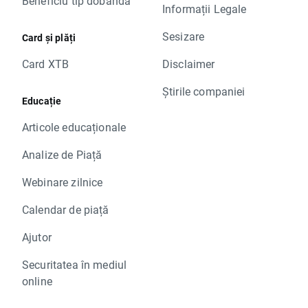
Beneficiu tip dobândă
Informații Legale
Sesizare
Card și plăți
Card XTB
Disclaimer
Știrile companiei
Educație
Articole educaționale
Analize de Piață
Webinare zilnice
Calendar de piață
Ajutor
Securitatea în mediul
online