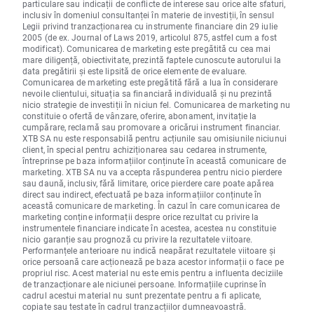
particulare sau indicații de conflicte de interese sau orice alte sfaturi,
inclusiv în domeniul consultanței în materie de investiții, în sensul
Legii privind tranzacționarea cu instrumente financiare din 29 iulie
2005 (de ex. Journal of Laws 2019, articolul 875, astfel cum a fost
modificat). Comunicarea de marketing este pregătită cu cea mai
mare diligență, obiectivitate, prezintă faptele cunoscute autorului la
data pregătirii și este lipsită de orice elemente de evaluare.
Comunicarea de marketing este pregătită fără a lua în considerare
nevoile clientului, situația sa financiară individuală și nu prezintă
nicio strategie de investiții în niciun fel. Comunicarea de marketing nu
constituie o ofertă de vânzare, oferire, abonament, invitație la
cumpărare, reclamă sau promovare a oricărui instrument financiar.
XTB SA nu este responsabilă pentru acțiunile sau omisiunile niciunui
client, în special pentru achiziționarea sau cedarea instrumente,
întreprinse pe baza informațiilor conținute în această comunicare de
marketing. XTB SA nu va accepta răspunderea pentru nicio pierdere
sau daună, inclusiv, fără limitare, orice pierdere care poate apărea
direct sau indirect, efectuată pe baza informațiilor conținute în
această comunicare de marketing. În cazul în care comunicarea de
marketing conține informații despre orice rezultat cu privire la
instrumentele financiare indicate în acestea, acestea nu constituie
nicio garanție sau prognoză cu privire la rezultatele viitoare.
Performanțele anterioare nu indică neapărat rezultatele viitoare și
orice persoană care acționează pe baza acestor informații o face pe
propriul risc. Acest material nu este emis pentru a influenta deciziile
de tranzacționare ale niciunei persoane. Informațiile cuprinse în
cadrul acestui material nu sunt prezentate pentru a fi aplicate,
copiate sau testate în cadrul tranzacțiilor dumneavoastră.