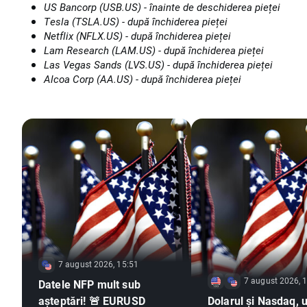
US Bancorp (USB.US) - înainte de deschiderea pieței
Tesla (TSLA.US) - după închiderea pieței
Netflix (NFLX.US) - după închiderea pieței
Lam Research (LAM.US) - după închiderea pieței
Las Vegas Sands (LVS.US) - după închiderea pieței
Alcoa Corp (AA.US) - după închiderea pieței
7 august 2026, 15:51
7 august 2026, 
Datele NFP mult sub
așteptări! 🚨 EURUSD
Dolarul și Nasdaq, u