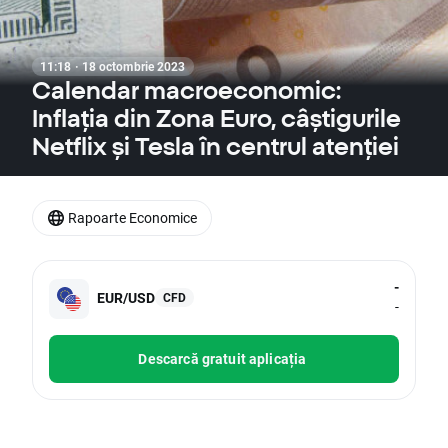
11:18 · 18 octombrie 2023
Calendar macroeconomic:
Inflația din Zona Euro, câștigurile
Netflix și Tesla în centrul atenției
Rapoarte Economice
-
EUR/USD
CFD
-
Descarcă gratuit aplicația