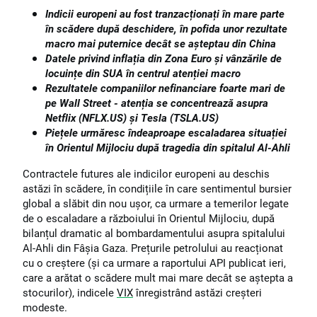
Indicii europeni au fost tranzacționați în mare parte
în scădere după deschidere, în pofida unor rezultate
macro mai puternice decât se așteptau din China
Datele privind inflația din Zona Euro și vânzările de
locuințe din SUA în centrul atenției macro
Rezultatele companiilor nefinanciare foarte mari de
pe Wall Street - atenția se concentrează asupra
Netflix (NFLX.US) și Tesla (TSLA.US)
Piețele urmăresc îndeaproape escaladarea situației
în Orientul Mijlociu după tragedia din spitalul Al-Ahli
Contractele futures ale indicilor europeni au deschis
astăzi în scădere, în condițiile în care sentimentul bursier
global a slăbit din nou ușor, ca urmare a temerilor legate
de o escaladare a războiului în Orientul Mijlociu, după
bilanțul dramatic al bombardamentului asupra spitalului
Al-Ahli din Fâșia Gaza. Prețurile petrolului au reacționat
cu o creștere (și ca urmare a raportului API publicat ieri,
care a arătat o scădere mult mai mare decât se aștepta a
stocurilor), indicele
VIX
înregistrând astăzi creșteri
modeste.