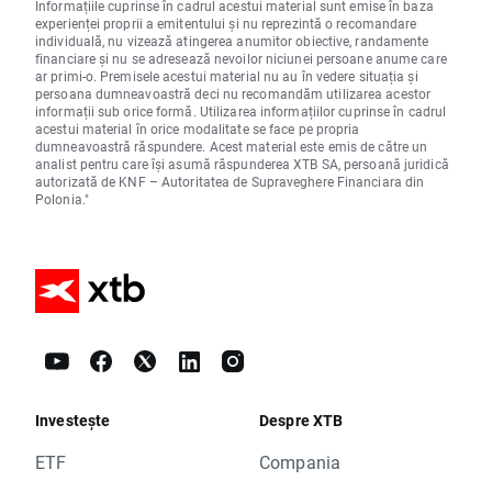
Informațiile cuprinse în cadrul acestui material sunt emise în baza
experienței proprii a emitentului și nu reprezintă o recomandare
individuală, nu vizează atingerea anumitor obiective, randamente
financiare și nu se adresează nevoilor niciunei persoane anume care
ar primi-o. Premisele acestui material nu au în vedere situația și
persoana dumneavoastră deci nu recomandăm utilizarea acestor
informații sub orice formă. Utilizarea informațiilor cuprinse în cadrul
acestui material în orice modalitate se face pe propria
dumneavoastră răspundere. Acest material este emis de către un
analist pentru care își asumă răspunderea XTB SA, persoană juridică
autorizată de KNF – Autoritatea de Supraveghere Financiara din
Polonia."
Investește
Despre XTB
ETF
Compania