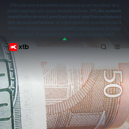
CFD-urile sunt instrumente complexe și au un risc ridicat de a
pierde rapid bani din cauza efectului de levier.
77% din conturile
investitorilor de retail pierd bani atunci când tranzacționează
CFD-uri cu acest furnizor
. Ar trebui să luați în considerare dacă
înțelegeți
modul în care funcționează CFDurile și dacă vă puteți
permite să vă asumați riscul ridicat de a vă pierde banii.