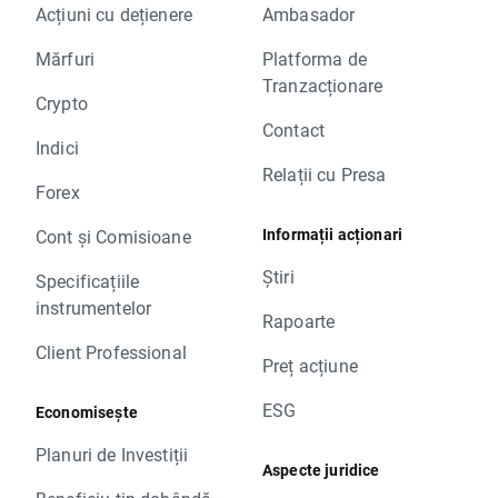
Acțiuni cu dețienere
Ambasador
Mărfuri
Platforma de
Tranzacționare
Crypto
Contact
Indici
Relații cu Presa
Forex
Informații acționari
Cont și Comisioane
Știri
Specificațiile
instrumentelor
Rapoarte
Client Professional
Preț acțiune
ESG
Economisește
Planuri de Investiții
Aspecte juridice