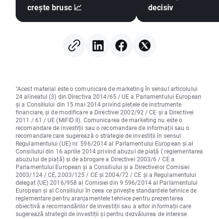
crește brusc 📈
decisiv
"Acest material este o comunicare de marketing în sensul articolului
24 alineatul (3) din Directiva 2014/65 / UE a Parlamentului European
și a Consiliului din 15 mai 2014 privind piețele de instrumente
financiare, și de modificare a Directivei 2002/92 / CE și a Directivei
2011 / 61 / UE (MiFID II). Comunicarea de marketing nu este o
recomandare de investiții sau o recomandare de informații sau o
recomandare care sugerează o strategie de investiții în sensul
Regulamentului (UE) nr. 596/2014 al Parlamentului European și al
Consiliului din 16 aprilie 2014 privind abuzul de piață ( reglementarea
abuzului de piață) și de abrogare a Directivei 2003/6 / CE a
Parlamentului European și a Consiliului și a Directivelor Comisiei
2003/124 / CE, 2003/125 / CE și 2004/72 / CE și a Regulamentului
delegat (UE) 2016/958 al Comisiei din 9 596/2014 al Parlamentului
European și al Consiliului în ceea ce privește standardele tehnice de
reglementare pentru aranjamentele tehnice pentru prezentarea
obiectivă a recomandărilor de investiții sau a altor informații care
sugerează strategii de investiții și pentru dezvăluirea de interese