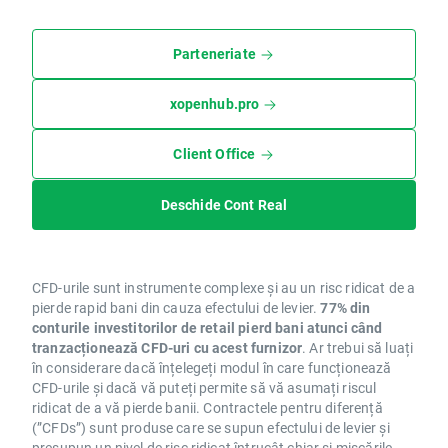
Parteneriate
xopenhub.pro
Client Office
Deschide Cont Real
CFD-urile sunt instrumente complexe și au un risc ridicat de a
pierde rapid bani din cauza efectului de levier.
77% din
conturile investitorilor de retail pierd bani atunci când
tranzacționează CFD-uri cu acest furnizor
. Ar trebui să luați
în considerare dacă înțelegeți modul în care funcționează
CFD-urile și dacă vă puteți permite să vă asumați riscul
ridicat de a vă pierde banii. Contractele pentru diferență
(”CFDs”) sunt produse care se supun efectului de levier și
presupun un nivel de risc ridicat întrucât chiar și mișcările