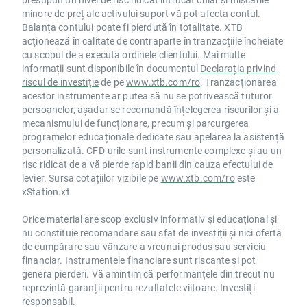
minore de preț ale activului suport vă pot afecta contul.
Balanța contului poate fi pierdută în totalitate. XTB
acţionează în calitate de contraparte în tranzacţiile încheiate
cu scopul de a executa ordinele clientului. Mai multe
informații sunt disponibile în documentul
Declarația privind
riscul de investiție
de pe
www.xtb.com/ro
. Tranzacționarea
acestor instrumente ar putea să nu se potrivească tuturor
persoanelor, așadar se recomandă înțelegerea riscurilor și a
mecanismului de funcționare, precum și parcurgerea
programelor educaționale dedicate sau apelarea la asistență
personalizată. CFD-urile sunt instrumente complexe și au un
risc ridicat de a vă pierde rapid banii din cauza efectului de
levier. Sursa cotațiilor vizibile pe
www.xtb.com/ro
este
xStation.xt
Orice material are scop exclusiv informativ și educațional și
nu constituie recomandare sau sfat de investiții și nici ofertă
de cumpărare sau vânzare a vreunui produs sau serviciu
financiar. Instrumentele financiare sunt riscante și pot
genera pierderi. Vă amintim că performanțele din trecut nu
reprezintă garanții pentru rezultatele viitoare. Investiți
responsabil.