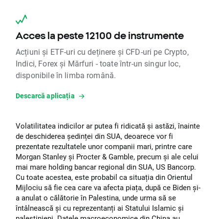
Acces la peste 12100 de instrumente
Acțiuni și ETF-uri cu deținere și CFD-uri pe Crypto,
Indici, Forex și Mărfuri - toate într-un singur loc,
disponibile în limba română.
Descarcă aplicația
Volatilitatea indicilor ar putea fi ridicată și astăzi, înainte
de deschiderea ședinței din SUA, deoarece vor fi
prezentate rezultatele unor companii mari, printre care
Morgan Stanley și Procter & Gamble, precum și ale celui
mai mare holding bancar regional din SUA, US Bancorp.
Cu toate acestea, este probabil ca situația din Orientul
Mijlociu să fie cea care va afecta piața, după ce Biden și-
a anulat o călătorie în Palestina, unde urma să se
întâlnească și cu reprezentanți ai Statului Islamic și
palestinieni. Datele macroeconomice din China au