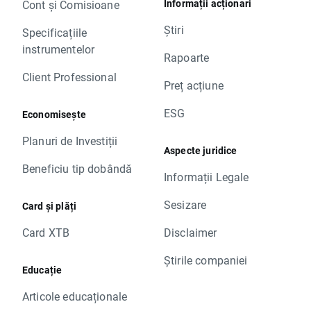
Informații acționari
Cont și Comisioane
Știri
Specificațiile
instrumentelor
Rapoarte
Client Professional
Preț acțiune
ESG
Economisește
Planuri de Investiții
Aspecte juridice
Beneficiu tip dobândă
Informații Legale
Sesizare
Card și plăți
Card XTB
Disclaimer
Știrile companiei
Educație
Articole educaționale