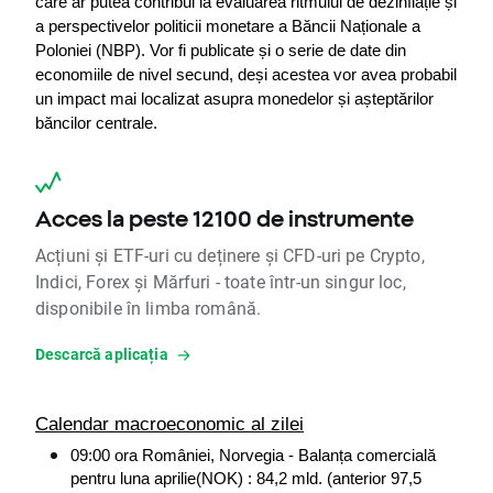
care ar putea contribui la evaluarea ritmului de dezinflație și 
a perspectivelor politicii monetare a Băncii Naționale a 
Poloniei (NBP). Vor fi publicate și o serie de date din 
economiile de nivel secund, deși acestea vor avea probabil 
un impact mai localizat asupra monedelor și așteptărilor 
băncilor centrale.
Acces la peste 12100 de instrumente
Acțiuni și ETF-uri cu deținere și CFD-uri pe Crypto,
Indici, Forex și Mărfuri - toate într-un singur loc,
disponibile în limba română.
Descarcă aplicația
Calendar macroeconomic al zilei
09:00 ora României, Norvegia - Balanța comercială 
pentru luna aprilie(NOK) : 84,2 mld. (anterior 97,5 