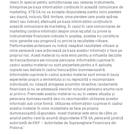
client, în special pentru achiziționarea sau cedarea instrumente,
întreprinse pe baza informațiilor conținute în această comunicare de
marketing. XTB SA nu va accepta răspunderea pentru nicio pierdere
sau daună, inclusiv, fără limitare, orice pierdere care poate apărea
direct sau indirect, efectuată pe baza informațiilor conținute în
această comunicare de marketing. În cazul în care comunicarea de
marketing conține informații despre orice rezultat cu privire la
instrumentele financiare indicate în acestea, acestea nu constituie
nicio garanție sau prognoză cu privire la rezultatele viitoare.
Performanțele anterioare nu indică neapărat rezultatele viitoare și
orice persoană care acționează pe baza acestor informații o face pe
propriul risc. Acest material nu este emis pentru a influenta deciziile
de tranzacționare ale niciunei persoane. Informațiile cuprinse în
cadrul acestui material nu sunt prezentate pentru a fi aplicate,
copiate sau testate în cadrul tranzacțiilor dumneavoastră.
Informațiile cuprinse în cadrul acestui material sunt emise în baza
experienței proprii a emitentului și nu reprezintă o recomandare
individuală, nu vizează atingerea anumitor obiective, randamente
financiare și nu se adresează nevoilor niciunei persoane anume care
ar primi-o. Premisele acestui material nu au în vedere situația și
persoana dumneavoastră deci nu recomandăm utilizarea acestor
informații sub orice formă. Utilizarea informațiilor cuprinse în cadrul
acestui material în orice modalitate se face pe propria
dumneavoastră răspundere. Acest material este emis de către un
analist pentru care își asumă răspunderea XTB SA, persoană juridică
autorizată de KNF – Autoritatea de Supraveghere Financiara din
Polonia."