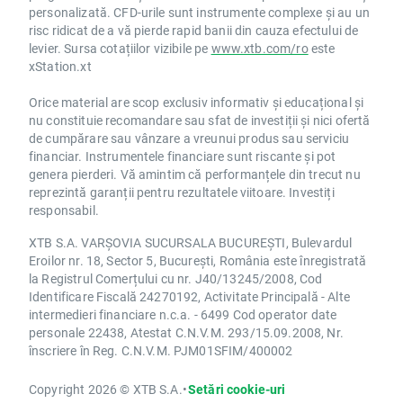
personalizată. CFD-urile sunt instrumente complexe și au un
risc ridicat de a vă pierde rapid banii din cauza efectului de
levier. Sursa cotațiilor vizibile pe
www.xtb.com/ro
este
xStation.xt
Orice material are scop exclusiv informativ și educațional și
nu constituie recomandare sau sfat de investiții și nici ofertă
de cumpărare sau vânzare a vreunui produs sau serviciu
financiar. Instrumentele financiare sunt riscante și pot
genera pierderi. Vă amintim că performanțele din trecut nu
reprezintă garanții pentru rezultatele viitoare. Investiți
responsabil.
XTB S.A. VARȘOVIA SUCURSALA BUCUREȘTI, Bulevardul
Eroilor nr. 18, Sector 5, București, România este înregistrată
la Registrul Comerțului cu nr. J40/13245/2008, Cod
Identificare Fiscală 24270192, Activitate Principală - Alte
intermedieri financiare n.c.a. - 6499 Cod operator date
personale 22438, Atestat C.N.V.M. 293/15.09.2008, Nr.
înscriere în Reg. C.N.V.M. PJM01SFIM/400002
Copyright 2026 © XTB S.A.
•
Setări cookie-uri