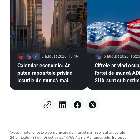
6 august 2026, 10:46
5 august 2026, 15:2
Calendar economic: Ar
Cifrele privind ocu
putea rapoartele privind
forței de muncă AD
locurile de muncă mai
SUA sunt sub estimă
slabe să exercite presiuni
EURUSD își extinde
asupra Fed pentru o
câștigurile 📈
majorare a ratei dobânzii?
"Acest material este o comunicare de marketing în sensul articolului
24 alineatul (3) din Directiva 2014/65 / UE a Parlamentului European