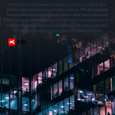
CFD-urile sunt instrumente complexe și au un risc ridicat de a
pierde rapid bani din cauza efectului de levier.
77% din conturile
investitorilor de retail pierd bani atunci când tranzacționează
CFD-uri cu acest furnizor
. Ar trebui să luați în considerare dacă
înțelegeți
modul în care funcționează CFDurile și dacă vă puteți
permite să vă asumați riscul ridicat de a vă pierde banii.