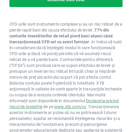
CFD-urile sunt instrumente complexe și au un risc ridicat de a
pierde rapid bani din cauza efectului de levier.
77% din
conturile investitorilor de retail pierd bani atunci când
tranzacționează CFD-uri cu acest furnizor
. Ar trebui să luați
în considerare dacă înțelegeți modul în care funcționează
CFD-urile și dacă vă puteți permite să vă asumați riscul
ridicat de a vă pierde banii. Contractele pentru diferență
(”CFDs”) sunt produse care se supun efectului de levier și
presupun un nivel de risc ridicat întrucât chiar și mișcările
minore de preț ale activului suport vă pot afecta contul.
Balanța contului poate fi pierdută în totalitate. XTB
acţionează în calitate de contraparte în tranzacţiile încheiate
cu scopul de a executa ordinele clientului. Mai multe
informații sunt disponibile în documentul
Declarația privind
riscul de investiție
de pe
www.xtb.com/ro
. Tranzacționarea
acestor instrumente ar putea să nu se potrivească tuturor
persoanelor, așadar se recomandă înțelegerea riscurilor și a
mecanismului de funcționare, precum și parcurgerea
programelor educaționale dedicate sau apelarea la asistență