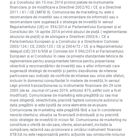
și a Consiliului din 15 mai 2014 privind piețele de instrumente
financiare, și de modificare a Directivei 2002/92 / CE și a Directivei
2011 / 61 / UE (MiFID II). Comunicarea de marketing nu este o
recomandare de investiții sau o recomandare de informații sau o
recomandare care sugerează o strategie de investiții în sensul
Regulamentului (UE) nr. 596/2014 al Parlamentului European și al
Consiliului din 16 aprilie 2014 privind abuzul de piață ( reglementarea
abuzului de piață) și de abrogare a Directivei 2003/6 / CE a
Parlamentului European și a Consiliului și a Directivelor Comisiei
2003/124 / CE, 2003/125 / CE și 2004/72 / CE și a Regulamentului
delegat (UE) 2016/958 al Comisiei din 9 596/2014 al Parlamentului
European și al Consiliului în ceea ce privește standardele tehnice de
reglementare pentru aranjamentele tehnice pentru prezentarea
obiectivă a recomandărilor de investiții sau a altor informații care
sugerează strategii de investiții și pentru dezvăluirea de interese
particulare sau indicații de conflicte de interese sau orice alte sfaturi,
inclusiv în domeniul consultanței în materie de investiții, în sensul
Legii privind tranzacționarea cu instrumente financiare din 29 iulie
2005 (de ex. Journal of Laws 2019, articolul 875, astfel cum a fost
modificat). Comunicarea de marketing este pregătită cu cea mai
mare diligență, obiectivitate, prezintă faptele cunoscute autorului la
data pregătirii și este lipsită de orice elemente de evaluare.
Comunicarea de marketing este pregătită fără a lua în considerare
nevoile clientului, situația sa financiară individuală și nu prezintă
nicio strategie de investiții în niciun fel. Comunicarea de marketing nu
constituie o ofertă de vânzare, oferire, abonament, invitație la
cumpărare, reclamă sau promovare a oricărui instrument financiar.
XTB SA nu este responsabilă pentru acțiunile sau omisiunile niciunui