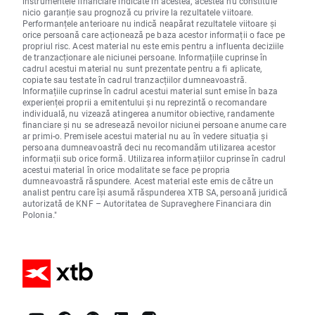
instrumentele financiare indicate în acestea, acestea nu constituie
nicio garanție sau prognoză cu privire la rezultatele viitoare.
Performanțele anterioare nu indică neapărat rezultatele viitoare și
orice persoană care acționează pe baza acestor informații o face pe
propriul risc. Acest material nu este emis pentru a influenta deciziile
de tranzacționare ale niciunei persoane. Informațiile cuprinse în
cadrul acestui material nu sunt prezentate pentru a fi aplicate,
copiate sau testate în cadrul tranzacțiilor dumneavoastră.
Informațiile cuprinse în cadrul acestui material sunt emise în baza
experienței proprii a emitentului și nu reprezintă o recomandare
individuală, nu vizează atingerea anumitor obiective, randamente
financiare și nu se adresează nevoilor niciunei persoane anume care
ar primi-o. Premisele acestui material nu au în vedere situația și
persoana dumneavoastră deci nu recomandăm utilizarea acestor
informații sub orice formă. Utilizarea informațiilor cuprinse în cadrul
acestui material în orice modalitate se face pe propria
dumneavoastră răspundere. Acest material este emis de către un
analist pentru care își asumă răspunderea XTB SA, persoană juridică
autorizată de KNF – Autoritatea de Supraveghere Financiara din
Polonia."