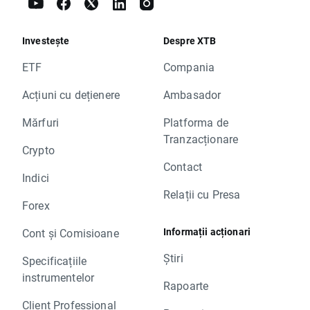
Investește
Despre XTB
ETF
Compania
Acțiuni cu dețienere
Ambasador
Mărfuri
Platforma de
Tranzacționare
Crypto
Contact
Indici
Relații cu Presa
Forex
Informații acționari
Cont și Comisioane
Știri
Specificațiile
instrumentelor
Rapoarte
Client Professional