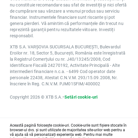
nu constituie recomandare sau sfat de investiții și nici ofertă
de cumpărare sau vânzare a vreunui produs sau serviciu
financiar. Instrumentele financiare sunt riscante și pot
genera pierderi. Vă amintim că performanțele din trecut nu
reprezintă garanții pentru rezultatele viitoare. Investiți
responsabil.
XTB S.A. VARȘOVIA SUCURSALA BUCUREȘTI, Bulevardul
Eroilor nr. 18, Sector 5, București, România este înregistrată
la Registrul Comerțului cu nr. J40/13245/2008, Cod
Identificare Fiscală 24270192, Activitate Principală - Alte
intermedieri financiare n.c.a. - 6499 Cod operator date
personale 22438, Atestat C.N.V.M. 293/15.09.2008, Nr.
înscriere în Reg. C.N.V.M. PJM01SFIM/400002
Copyright 2026 © XTB S.A.
•
Setări cookie-uri
Această pagină folosește cookie-uri. Cookie-urile sunt fișiere stocate în
browser-ul dvs. și sunt utilizate de majoritatea site-urilor web pentru a
vă ajuta să vă personalizați experiența web. Pentru mai multe