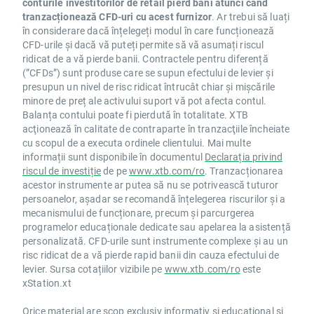
conturile investitorilor de retail pierd bani atunci când
tranzacționează CFD-uri cu acest furnizor
. Ar trebui să luați
în considerare dacă înțelegeți modul în care funcționează
CFD-urile și dacă vă puteți permite să vă asumați riscul
ridicat de a vă pierde banii. Contractele pentru diferență
(”CFDs”) sunt produse care se supun efectului de levier și
presupun un nivel de risc ridicat întrucât chiar și mișcările
minore de preț ale activului suport vă pot afecta contul.
Balanța contului poate fi pierdută în totalitate. XTB
acţionează în calitate de contraparte în tranzacţiile încheiate
cu scopul de a executa ordinele clientului. Mai multe
informații sunt disponibile în documentul
Declarația privind
riscul de investiție
de pe
www.xtb.com/ro
. Tranzacționarea
acestor instrumente ar putea să nu se potrivească tuturor
persoanelor, așadar se recomandă înțelegerea riscurilor și a
mecanismului de funcționare, precum și parcurgerea
programelor educaționale dedicate sau apelarea la asistență
personalizată. CFD-urile sunt instrumente complexe și au un
risc ridicat de a vă pierde rapid banii din cauza efectului de
levier. Sursa cotațiilor vizibile pe
www.xtb.com/ro
este
xStation.xt
Orice material are scop exclusiv informativ și educațional și