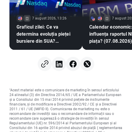
7 august 2026, 13:26
7 august 20
Graficul zilei: Ce va
Calendar economic
determina evoluția pieței
influența raportul 
bursiere din SUA?
piața? (07.08.2026)
(07.08.2026)
"Acest material este o comunicare de marketing în sensul articolului
24 alineatul (3) din Directiva 2014/65 / UE a Parlamentului European
și a Consiliului din 15 mai 2014 privind piețele de instrumente
financiare, și de modificare a Directivei 2002/92 / CE și a Directivei
2011 / 61 / UE (MiFID II). Comunicarea de marketing nu este o
recomandare de investiții sau o recomandare de informații sau o
recomandare care sugerează o strategie de investiții în sensul
Regulamentului (UE) nr. 596/2014 al Parlamentului European și al
Consiliului din 16 aprilie 2014 privind abuzul de piață ( reglementarea