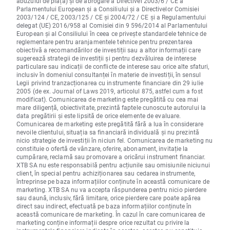
abuzului de piață) și de abrogare a Directivei 2003/6 / CE a
Parlamentului European și a Consiliului și a Directivelor Comisiei
2003/124 / CE, 2003/125 / CE și 2004/72 / CE și a Regulamentului
delegat (UE) 2016/958 al Comisiei din 9 596/2014 al Parlamentului
European și al Consiliului în ceea ce privește standardele tehnice de
reglementare pentru aranjamentele tehnice pentru prezentarea
obiectivă a recomandărilor de investiții sau a altor informații care
sugerează strategii de investiții și pentru dezvăluirea de interese
particulare sau indicații de conflicte de interese sau orice alte sfaturi,
inclusiv în domeniul consultanței în materie de investiții, în sensul
Legii privind tranzacționarea cu instrumente financiare din 29 iulie
2005 (de ex. Journal of Laws 2019, articolul 875, astfel cum a fost
modificat). Comunicarea de marketing este pregătită cu cea mai
mare diligență, obiectivitate, prezintă faptele cunoscute autorului la
data pregătirii și este lipsită de orice elemente de evaluare.
Comunicarea de marketing este pregătită fără a lua în considerare
nevoile clientului, situația sa financiară individuală și nu prezintă
nicio strategie de investiții în niciun fel. Comunicarea de marketing nu
constituie o ofertă de vânzare, oferire, abonament, invitație la
cumpărare, reclamă sau promovare a oricărui instrument financiar.
XTB SA nu este responsabilă pentru acțiunile sau omisiunile niciunui
client, în special pentru achiziționarea sau cedarea instrumente,
întreprinse pe baza informațiilor conținute în această comunicare de
marketing. XTB SA nu va accepta răspunderea pentru nicio pierdere
sau daună, inclusiv, fără limitare, orice pierdere care poate apărea
direct sau indirect, efectuată pe baza informațiilor conținute în
această comunicare de marketing. În cazul în care comunicarea de
marketing conține informații despre orice rezultat cu privire la