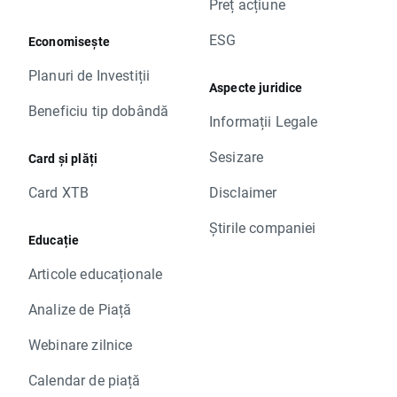
Preț acțiune
ESG
Economisește
Planuri de Investiții
Aspecte juridice
Beneficiu tip dobândă
Informații Legale
Sesizare
Card și plăți
Card XTB
Disclaimer
Știrile companiei
Educație
Articole educaționale
Analize de Piață
Webinare zilnice
Calendar de piață