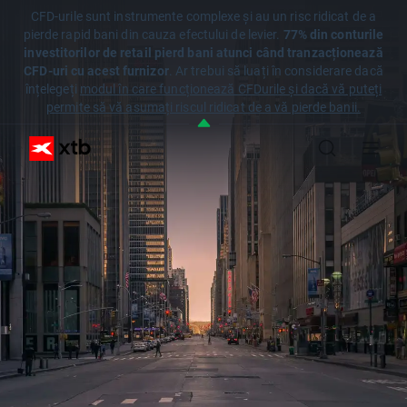
CFD-urile sunt instrumente complexe și au un risc ridicat de a
pierde rapid bani din cauza efectului de levier.
77% din conturile
investitorilor de retail pierd bani atunci când tranzacționează
CFD-uri cu acest furnizor
. Ar trebui să luați în considerare dacă
înțelegeți
modul în care funcționează CFDurile și dacă vă puteți
permite să vă asumați riscul ridicat de a vă pierde banii.