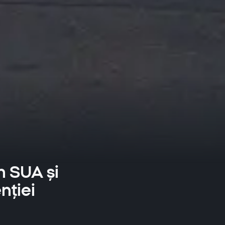
n SUA și
nției