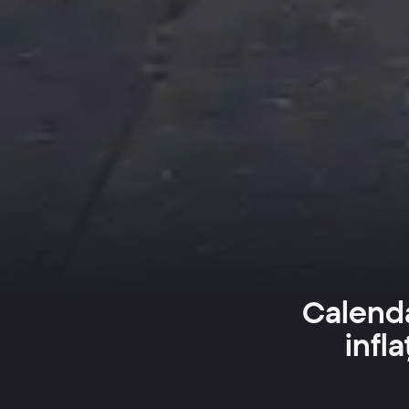
Calenda
infl