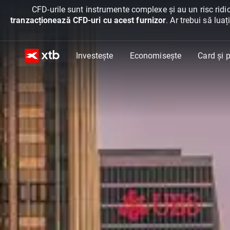
CFD-urile sunt instrumente complexe și au un risc ridic
tranzacționează CFD-uri cu acest furnizor
. Ar trebui să lua
Investește
Economisește
Card și p