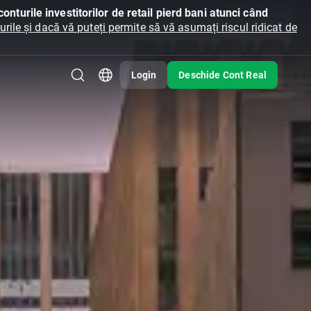
onturile investitorilor de retail pierd bani atunci când
ile și dacă vă puteți permite să vă asumați riscul ridicat de
Login
Deschide Cont Real