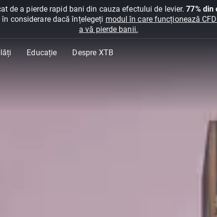
at de a pierde rapid bani din cauza efectului de levier.
77% din c
ți în considerare dacă înțelegeți
modul în care funcționează CFDur
a vă pierde banii.
lăți
Educație
Despre XTB