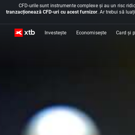
CFD-urile sunt instrumente complexe și au un risc ridic
tranzacționează CFD-uri cu acest furnizor
. Ar trebui să lua
Investește
Economisește
Card și p