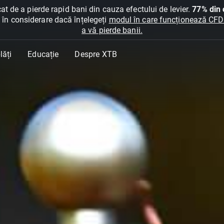
at de a pierde rapid bani din cauza efectului de levier.
77% din c
ți în considerare dacă înțelegeți
modul în care funcționează CFDur
a vă pierde banii.
lăți
Educație
Despre XTB