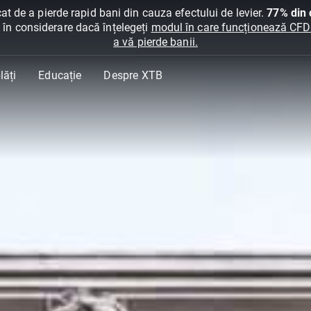
at de a pierde rapid bani din cauza efectului de levier.
77% din c
ți în considerare dacă înțelegeți
modul în care funcționează CFDur
a vă pierde banii.
lăți
Educație
Despre XTB