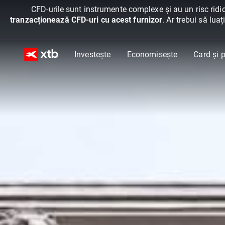
CFD-urile sunt instrumente complexe și au un risc ridic
tranzacționează CFD-uri cu acest furnizor
. Ar trebui să lua
Investește
Economisește
Card și p