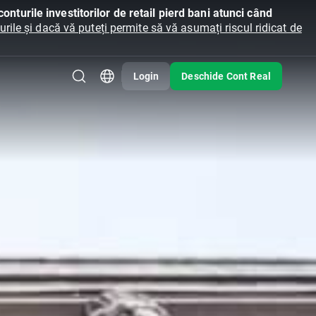
onturile investitorilor de retail pierd bani atunci când
ile și dacă vă puteți permite să vă asumați riscul ridicat de
Login
Deschide Cont Real