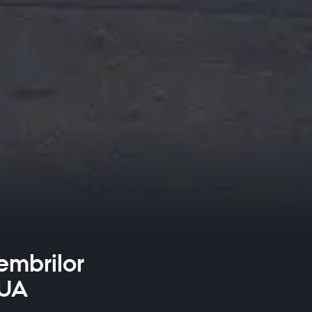
embrilor
SUA