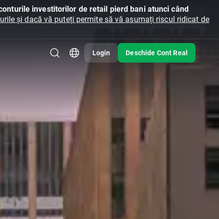
onturile investitorilor de retail pierd bani atunci când
ile și dacă vă puteți permite să vă asumați riscul ridicat de
Login
Deschide Cont Real