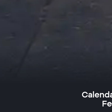
Calenda
Fe