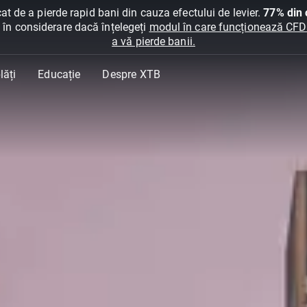
at de a pierde rapid bani din cauza efectului de levier.
77% din c
ți în considerare dacă înțelegeți
modul în care funcționează CFDur
a vă pierde banii.
lăți
Educație
Despre XTB