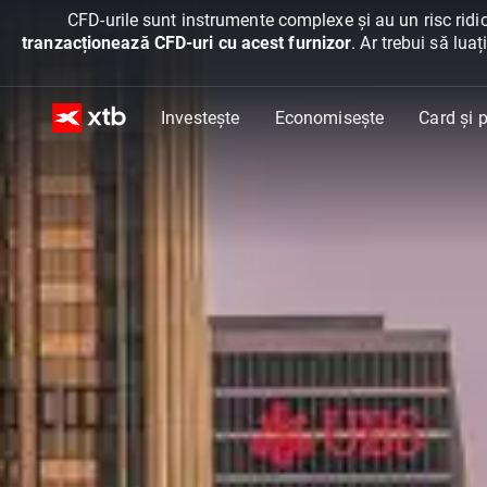
CFD-urile sunt instrumente complexe și au un risc ridic
tranzacționează CFD-uri cu acest furnizor
. Ar trebui să lua
Investește
Economisește
Card și p